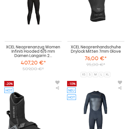
mm
Damen
Langarm
2024
XCEL Neoprenanzug Women
XCEL Neoprenhandschuhe
Infiniti Hooded 6/5 mm
Drylock Mitten 7mm Glove
Damen Langarm 2...
76,00 €*
407,20 €*
95,00 €*
509,00 €*
XS
S
M
L
XL
-20%
-10%
HOT
NEU
XCEL
XCE
Neoprenschuhe
Neo
HOT
Drylock
Dry
Split
Full
Toe
5/4
5mm
Her
Boot
202