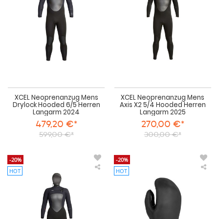
Hooded
X2
6/5
5/4
Herren
Ho
Langarm
Her
2024
La
202
XCEL Neoprenanzug Mens
XCEL Neoprenanzug Mens
Drylock Hooded 6/5 Herren
Axis X2 5/4 Hooded Herren
Langarm 2024
Langarm 2025
479,20 €*
270,00 €*
599,00 €*
300,00 €*
-20%
-20%
HOT
HOT
XCEL
XCE
Neoprenanzug
Neo
Women
Dry
Infiniti
Mit
Hooded
7m
6/5
Glo