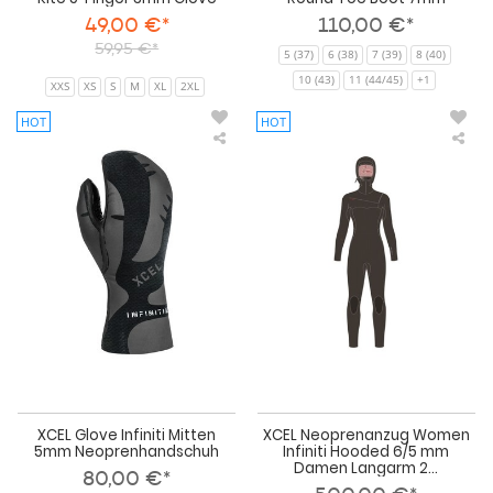
49,00 €*
110,00 €*
59,95 €*
5 (37)
6 (38)
7 (39)
8 (40)
10 (43)
11 (44/45)
+1
XXS
XS
S
M
XL
2XL
HOT
HOT
XCEL
XCE
Glove
Neo
Infiniti
Wo
Mitten
Infi
5mm
Ho
Neoprenhandschuh
6/5
m
Da
La
202
XCEL Glove Infiniti Mitten
XCEL Neoprenanzug Women
5mm Neoprenhandschuh
Infiniti Hooded 6/5 mm
Damen Langarm 2...
80,00 €*