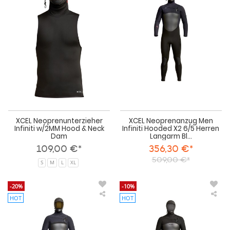
Infiniti
Me
w/2MM
Infi
Hood
Ho
&
X2
Neck
6/5
Dam
Her
La
Bla
Win
202
XCEL Neoprenunterzieher
XCEL Neoprenanzug Men
Infiniti w/2MM Hood & Neck
Infiniti Hooded X2 6/5 Herren
Dam
Langarm Bl...
109,00 €*
356,30 €*
509,00 €*
S
M
L
XL
-20%
-10%
HOT
HOT
XCEL
XCE
Neoprenanzug
Neo
Mens
Me
Drylock
Axi