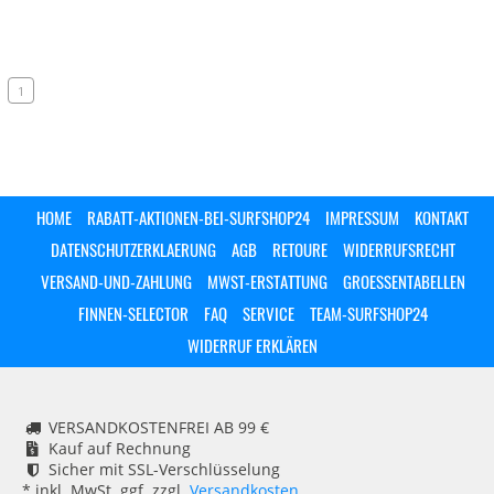
1
HOME
RABATT-AKTIONEN-BEI-SURFSHOP24
IMPRESSUM
KONTAKT
DATENSCHUTZERKLAERUNG
AGB
RETOURE
WIDERRUFSRECHT
VERSAND-UND-ZAHLUNG
MWST-ERSTATTUNG
GROESSENTABELLEN
FINNEN-SELECTOR
FAQ
SERVICE
TEAM-SURFSHOP24
WIDERRUF ERKLÄREN
VERSANDKOSTENFREI AB 99 €
Kauf auf Rechnung
Sicher mit SSL-Verschlüsselung
* inkl. MwSt. ggf. zzgl.
Versandkosten