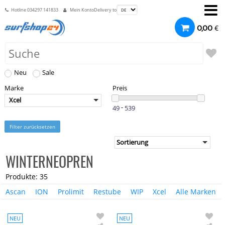
Hotline
034297 141833
Mein Konto
Delivery to
€
0,00
Neu
Sale
Marke
Preis
Xcel
-
Filter zurücksetzen
WINTERNEOPREN
Produkte: 35
Ascan
ION
Prolimit
Restube
WIP
Xcel
Alle Marken
NEU
NEU