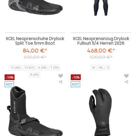
XCEL Neoprenschuhe Drylock
XCEL Neoprenanzug Drylock
Split Toe 5mm Boot
Fullsuit 5/4 Herren 2026
84,00 €*
468,00 €*
105,00 €*
520,00 €*
12 (46)
13 (47)
6 (38)
7 (39)
M
ML
S
8 (40)
-10%
-10%
HOT
HOT
XCEL
XCE
Drylock
Neo
Splittoe
Dry
3mm
3-
Neoprenschuh
Fin
5m
Glo