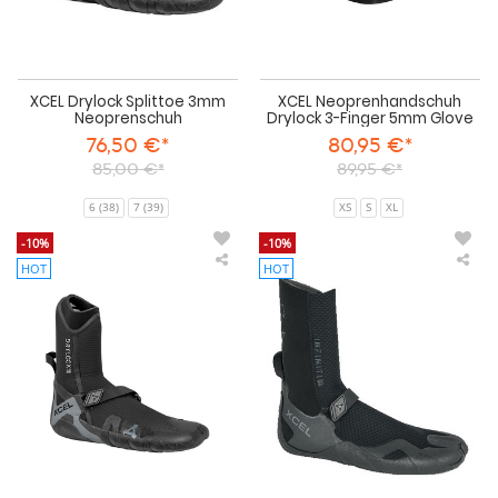
XCEL Drylock Splittoe 3mm
XCEL Neoprenhandschuh
Neoprenschuh
Drylock 3-Finger 5mm Glove
76,50 €*
80,95 €*
85,00 €*
89,95 €*
6 (38)
7 (39)
XS
S
XL
-10%
-10%
HOT
HOT
XCEL
XCE
Neoprenschuhe
Neo
Drylock
Infi
Round
Ro
Toe
Toe
7mm
7m
Boot
Boo