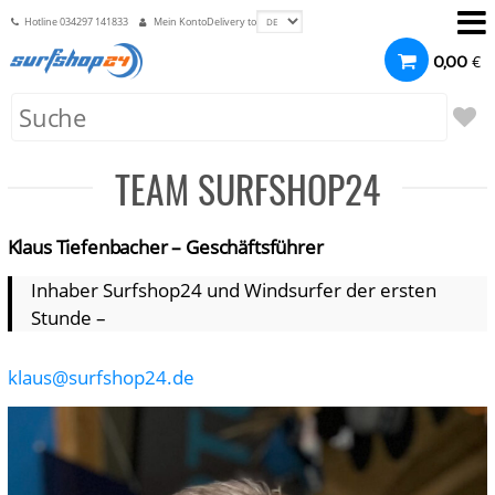
Hotline
034297 141833
Mein Konto
Delivery to
€
0,00
TEAM SURFSHOP24
Klaus Tiefenbacher – Geschäftsführer
Inhaber Surfshop24 und Windsurfer der ersten
Stunde –
klaus@surfshop24.de