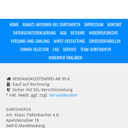
HOME
RABATT-AKTIONEN-BEI-SURFSHOP24
IMPRESSUM
KONTAKT
DATENSCHUTZERKLAERUNG
AGB
RETOURE
WIDERRUFSRECHT
VERSAND-UND-ZAHLUNG
MWST-ERSTATTUNG
GROESSENTABELLEN
FINNEN-SELECTOR
FAQ
SERVICE
TEAM-SURFSHOP24
WIDERRUF ERKLÄREN
VERSANDKOSTENFREI AB 99 €
Kauf auf Rechnung
Sicher mit SSL-Verschlüsselung
* inkl. MwSt. ggf. zzgl.
Versandkosten
SURFSHOP24
Inh. Klaus Tiefenbacher e.K.
Apelsteinallee 18
04416 Markkleeberg