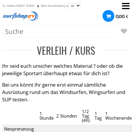
Hotline
034297 141833
Mein Konto
Delivery to
€
0,00
VERLEIH / KURS
Ihr seid euch unsicher welches Material ? oder ob die
jeweilige Sportart überhaupt etwas für dich ist?
Bei uns könnt Ihr gerne erst einmal sämtliche
Ausrüstung rund um das Windsurfen, Wingsurfen und
SUP testen.
1/2
1
1
1
2 Stunden
Tag
Stunde
Tag
Wochenende
(4h)
Neoprenanzug