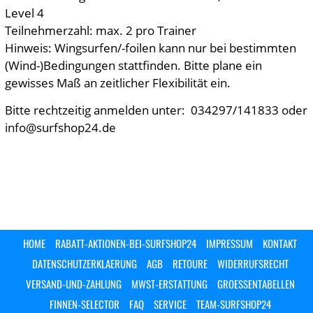
Level 4
Teilnehmerzahl: max. 2 pro Trainer
Hinweis: Wingsurfen/-foilen kann nur bei bestimmten
(Wind-)Bedingungen stattfinden. Bitte plane ein
gewisses Maß an zeitlicher Flexibilität ein.
Bitte rechtzeitig anmelden unter: 034297/141833 oder
info@surfshop24.de
HOME
RABATT-AKTIONEN-BEI-SURFSHOP24
IMPRESSUM
KONTAKT
DATENSCHUTZERKLAERUNG
AGB
RETOURE
WIDERRUFSRECHT
VERSAND-UND-ZAHLUNG
MWST-ERSTATTUNG
GROESSENTABELLEN
FINNEN-SELECTOR
FAQ
SERVICE
TEAM-SURFSHOP24