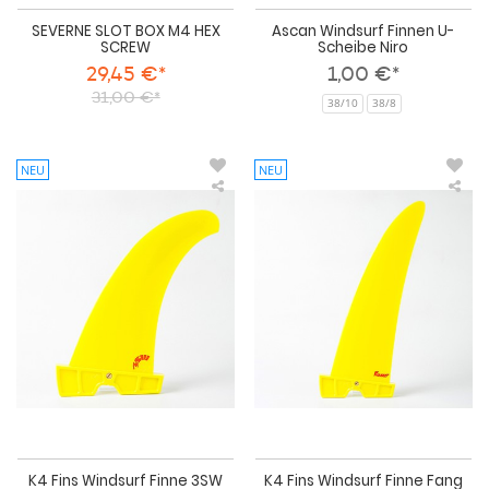
SEVERNE SLOT BOX M4 HEX
Ascan Windsurf Finnen U-
SCREW
Scheibe Niro
29,45 €*
1,00 €*
31,00 €*
38/10
38/8
NEU
NEU
K4
K4
Fins
Fin
Windsurf
Win
Finne
Fin
3SW
Fan
Freestyle-
Fre
Wave
K4 Fins Windsurf Finne 3SW
K4 Fins Windsurf Finne Fang