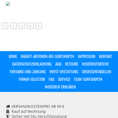
1
2
3
4
5
HOME
RABATT-AKTIONEN-BEI-SURFSHOP24
IMPRESSUM
KONTAKT
DATENSCHUTZERKLAERUNG
AGB
RETOURE
WIDERRUFSRECHT
VERSAND-UND-ZAHLUNG
MWST-ERSTATTUNG
GROESSENTABELLEN
FINNEN-SELECTOR
FAQ
SERVICE
TEAM-SURFSHOP24
WIDERRUF ERKLÄREN
VERSANDKOSTENFREI AB 99 €
Kauf auf Rechnung
Sicher mit SSL-Verschlüsselung