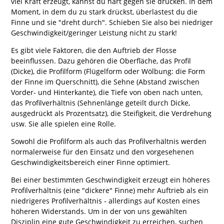
viel Kraft erzeugt, kannst du hart gegen sie drücken. In dem
Moment, in dem du zu stark drückst, überlastest du die
Finne und sie "dreht durch". Schieben Sie also bei niedriger
Geschwindigkeit/geringer Leistung nicht zu stark!
Es gibt viele Faktoren, die den Auftrieb der Flosse
beeinflussen. Dazu gehören die Oberfläche, das Profil
(Dicke), die Profilform (Flügelform oder Wölbung: die Form
der Finne im Querschnitt), die Sehne (Abstand zwischen
Vorder- und Hinterkante), die Tiefe von oben nach unten,
das Profilverhältnis (Sehnenlänge geteilt durch Dicke,
ausgedrückt als Prozentsatz), die Steifigkeit, die Verdrehung
usw. Sie alle spielen eine Rolle.
Sowohl die Profilform als auch das Profilverhältnis werden
normalerweise für den Einsatz und den vorgesehenen
Geschwindigkeitsbereich einer Finne optimiert.
Bei einer bestimmten Geschwindigkeit erzeugt ein höheres
Profilverhältnis (eine "dickere" Finne) mehr Auftrieb als ein
niedrigeres Profilverhältnis - allerdings auf Kosten eines
höheren Widerstands. Um in der von uns gewählten
Disziplin eine gute Geschwindigkeit zu erreichen, suchen