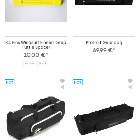
K4 Fins Windsurf Finnen Deep
Prolimit Gear bag
Tuttle Spacer
69,99 €*
10,00 €*
Yellow
Black
HOT
HOT
PROLIMIT
PRO
Gear
Gea
bag
bag
Formula
For