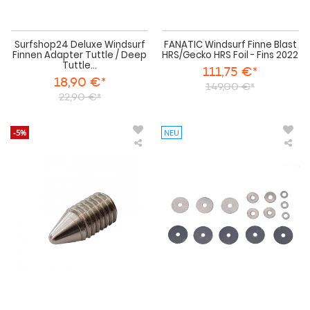
Surfshop24 Deluxe Windsurf
FANATIC Windsurf Finne Blast
Finnen Adapter Tuttle / Deep
HRS/Gecko HRS Foil - Fins 2022
Tuttle...
111,75 €*
18,90 €*
149,00 €*
22,90 €*
-5%
NEU
SEVERNE
Asc
SLOT
Win
BOX
Fin
M4
U-
HEX
Sch
SCREW
Nir