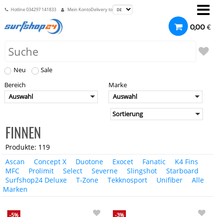
Hotline
034297 141833
Mein Konto
Delivery to
€
0,00
Neu
Sale
Bereich
Marke
Auswahl
Auswahl
FINNEN
Produkte: 119
Ascan
Concept X
Duotone
Exocet
Fanatic
K4 Fins
MFC
Prolimit
Select
Severne
Slingshot
Starboard
Surfshop24 Deluxe
T-Zone
Tekknosport
Unifiber
Alle
Marken
-5%
-3%