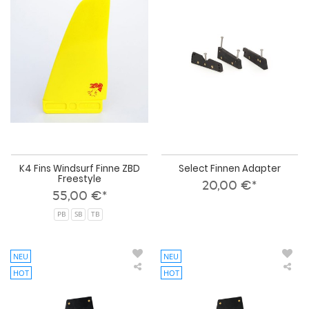
Fins
Fin
Windsurf
Ada
Finne
ZBD
Freestyle
K4 Fins Windsurf Finne ZBD
Select Finnen Adapter
Freestyle
20,00 €*
55,00 €*
PB
SB
TB
NEU
NEU
HOT
HOT
Select
Sel
Windsurf
Win
Finne
Fin