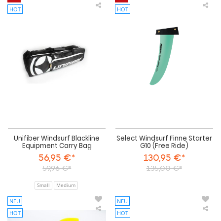
HOT
HOT
Unifiber
Sel
Windsurf
Win
Blackline
Fin
Equipment
Star
Carry
G1
Bag
(Fr
Rid
Unifiber Windsurf Blackline
Select Windsurf Finne Starter
Equipment Carry Bag
G10 (Free Ride)
56,95 €*
130,95 €*
59,96 €*
135,00 €*
Small
Medium
NEU
NEU
HOT
HOT
K4
Sel