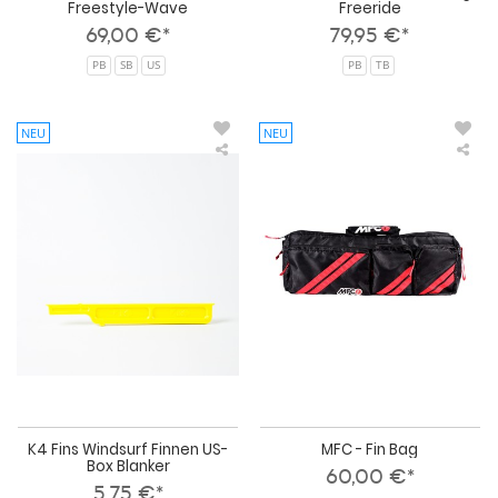
Freestyle-Wave
Freeride
69,00 €*
79,95 €*
PB
SB
US
PB
TB
NEU
NEU
K4
MF
Fins
-
Windsurf
Fin
Finnen
Bag
US-
Box
Blanker
K4 Fins Windsurf Finnen US-
MFC - Fin Bag
Box Blanker
60,00 €*
5,75 €*