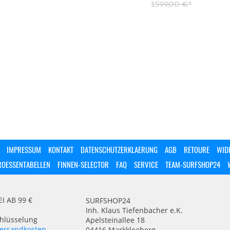
1599,00 €*
IMPRESSUM
KONTAKT
DATENSCHUTZERKLAERUNG
AGB
RETOURE
WID
ROESSENTABELLEN
FINNEN-SELECTOR
FAQ
SERVICE
TEAM-SURFSHOP24
 AB 99 €
SURFSHOP24
Inh. Klaus Tiefenbacher e.K.
chlüsselung
Apelsteinallee 18
ersandkosten
04416 Markkleeberg