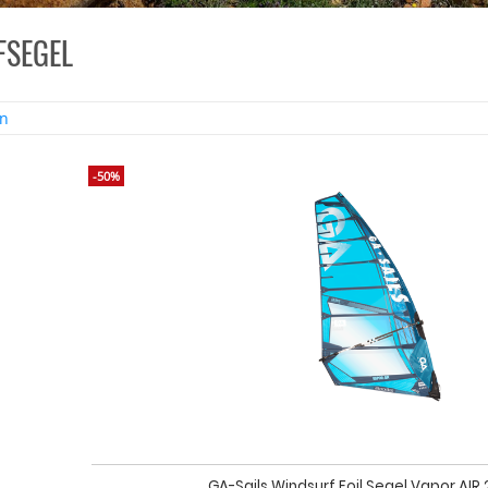
FSEGEL
en
-50%
GA-Sails Windsurf Foil Segel Vapor AIR