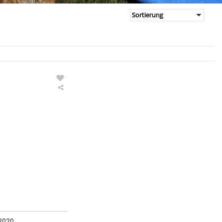
GA-
Sails
Windsurf
Foil
Segel
Vapor
AIR
2020
 2020