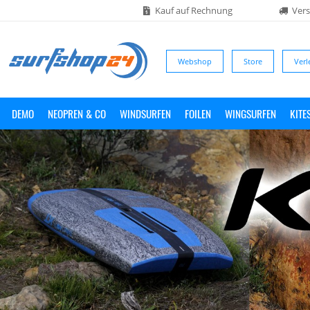
Kauf auf Rechnung
Vers
Webshop
Store
Verl
DEMO
NEOPREN & CO
WINDSURFEN
FOILEN
WINGSURFEN
KITE