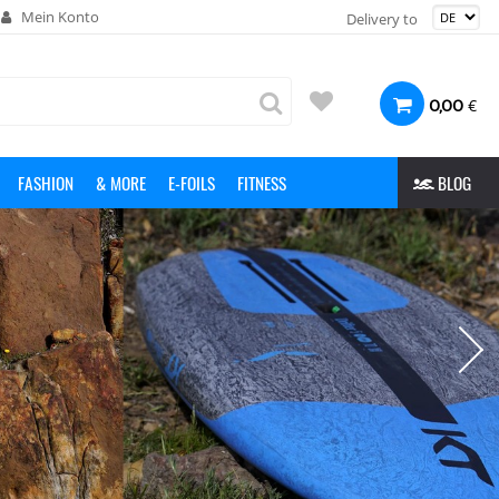
Mein Konto
Delivery to
€
0,00
FASHION
& MORE
E-FOILS
FITNESS
BLOG