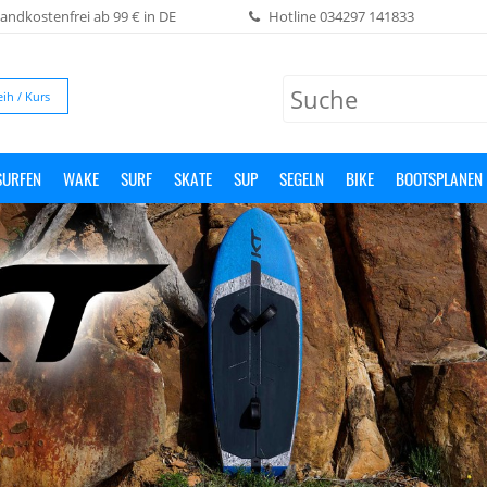
andkostenfrei ab 99 € in DE
Hotline
034297 141833
eih / Kurs
SURFEN
WAKE
SURF
SKATE
SUP
SEGELN
BIKE
BOOTSPLANEN