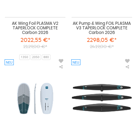
AK Wing Foil PLASMA V2
AK Pump & Wing FOIL PLASMA
TAPERLOCK COMPLETE
V3 TAPERLOCK COMPLETE
Carbon 2026
Carbon 2026
2022,55 €*
2298,05 €*
2129,00 €*
2419,00 €*
1350
2050
880
NEU
NEU
AK
Duo
Pump
-
Foil
Fro
Board
Win
ARCADE
AM
v2
2.0
Duratech
SLS
-
Fro
Win
202