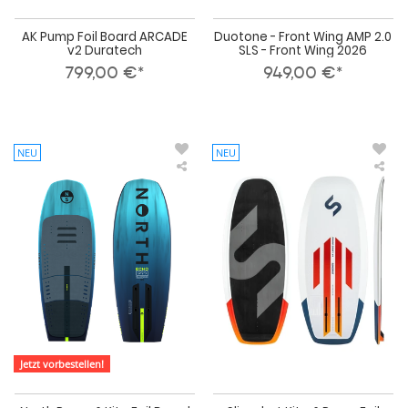
AK Pump Foil Board ARCADE
Duotone - Front Wing AMP 2.0
v2 Duratech
SLS - Front Wing 2026
799,00 €*
949,00 €*
NEU
NEU
North
Sli
Pump
Kite
&
&
Kite
Pu
Foil
Foil
Board
Boa
Echo
Dwa
Pro
Craf
2026
V4
Jetzt vorbestellen!