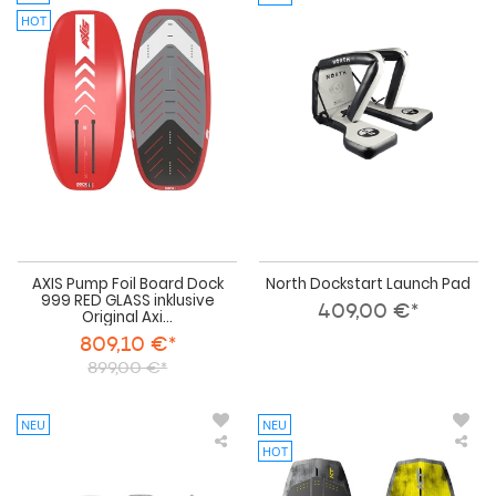
Pump
Doc
HOT
Foil
Lau
Board
Pa
Dock
999
RED
GLASS
inklusive
Original
Axis
Boardbag
AXIS Pump Foil Board Dock
North Dockstart Launch Pad
999 RED GLASS inklusive
409,00 €*
Original Axi...
809,10 €*
899,00 €*
NEU
NEU
HOT
VAYU
KT
Pump
Win
Foil
Foil