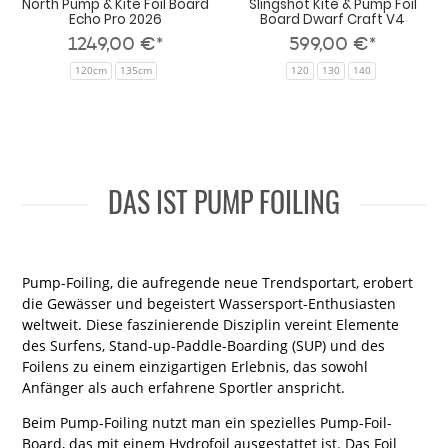
North Pump & Kite Foil Board
Slingshot Kite & Pump Foil
Echo Pro 2026
Board Dwarf Craft V4
1249,00 €*
599,00 €*
120cm
135cm
120
130
140
DAS IST PUMP FOILING
Pump-Foiling, die aufregende neue Trendsportart, erobert
die Gewässer und begeistert Wassersport-Enthusiasten
weltweit. Diese faszinierende Disziplin vereint Elemente
des Surfens, Stand-up-Paddle-Boarding (SUP) und des
Foilens zu einem einzigartigen Erlebnis, das sowohl
Anfänger als auch erfahrene Sportler anspricht.
Beim Pump-Foiling nutzt man ein spezielles Pump-Foil-
Board, das mit einem Hydrofoil ausgestattet ist. Das Foil