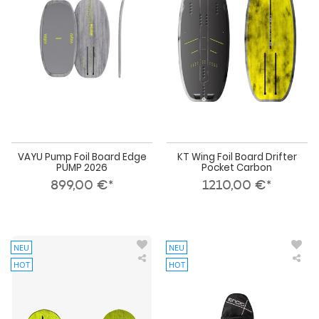
Board
Boa
Edge
Drif
PUMP
Poc
2026
Car
VAYU Pump Foil Board Edge
KT Wing Foil Board Drifter
PUMP 2026
Pocket Carbon
899,00 €*
1210,00 €*
NEU
NEU
HOT
HOT
KT
Ens
Wing
Pu
Foil
Foil
Board
Boa
Vortex
Bac