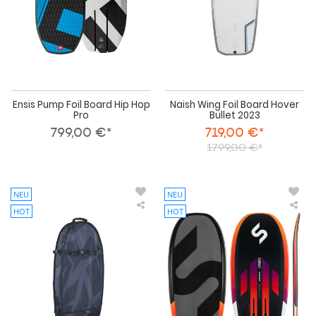
Ensis Pump Foil Board Hip Hop
Naish Wing Foil Board Hover
Pro
Bullet 2023
799,00 €*
719,00 €*
1799,00 €*
NEU
NEU
HOT
HOT
ION
Sli
Pump
Pu
Foil
Foil
Boardbag
Boa
Tec
Pud
-
Pu
Bags
V2