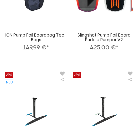
ION Pump Foil Boardbag Tec -
Slingshot Pump Foil Board
Bags
Puddle Pumper V2
149,99 €*
425,00 €*
-5%
-5%
NEU
AK
AK
Wing
Pu
Foil
&
PLASMA
Win
V2
FOI
TAPERLOCK
PL
COMPLETE
V3
Carbon
TA
2026
CO
Car
202