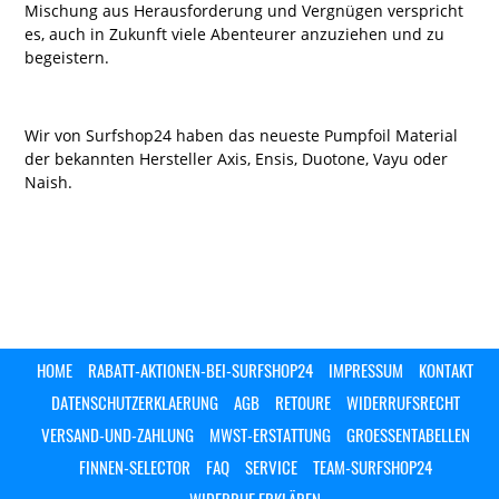
Mischung aus Herausforderung und Vergnügen verspricht
es, auch in Zukunft viele Abenteurer anzuziehen und zu
begeistern.
Wir von Surfshop24 haben das neueste Pumpfoil Material
der bekannten Hersteller Axis, Ensis, Duotone, Vayu oder
Naish.
HOME
RABATT-AKTIONEN-BEI-SURFSHOP24
IMPRESSUM
KONTAKT
DATENSCHUTZERKLAERUNG
AGB
RETOURE
WIDERRUFSRECHT
VERSAND-UND-ZAHLUNG
MWST-ERSTATTUNG
GROESSENTABELLEN
FINNEN-SELECTOR
FAQ
SERVICE
TEAM-SURFSHOP24
WIDERRUF ERKLÄREN