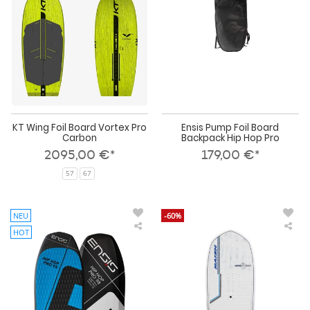
Pro
Hip
Carbon
Ho
Pro
KT Wing Foil Board Vortex Pro
Ensis Pump Foil Board
Carbon
Backpack Hip Hop Pro
2095,00 €*
179,00 €*
57
67
NEU
-60%
HOT
Ensis
Nai
Pump
Win
Foil
Foil
Board
Boa
Hip
Hov
Hop
Bull
Pro
202