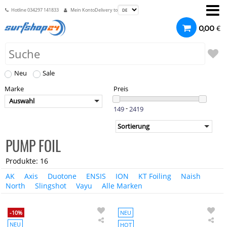
Hotline
034297 141833
Mein Konto
Delivery to
€
0,00
Neu
Sale
Marke
Preis
Auswahl
-
PUMP FOIL
Produkte: 16
AK
Axis
Duotone
ENSIS
ION
KT Foiling
Naish
North
Slingshot
Vayu
Alle Marken
-10%
NEU
NEU
HOT
AXIS
Nor