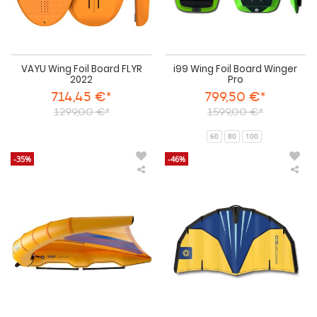
VAYU Wing Foil Board FLYR
i99 Wing Foil Board Winger
2022
Pro
714,45 €*
799,50 €*
1299,00 €*
1599,00 €*
60
80
100
-35%
-46%
VAYU
Uni
Foil
Foil
Wing
Win
VVING
Avi
V2
-
Yellow/Blue
2022