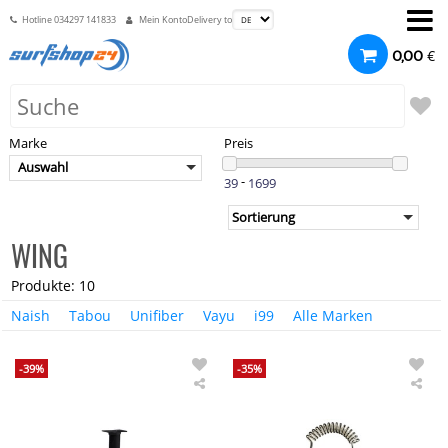
Hotline
034297 141833
Mein Konto
Delivery to
€
0,00
Marke
Preis
Auswahl
-
WING
Produkte: 10
Naish
Tabou
Unifiber
Vayu
i99
Alle Marken
-39%
-35%
Unifiber
Uni
Wing
Win
Foil
Wri
Navigator
Lea