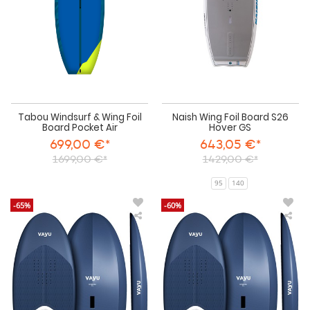
Pocket
GS
Air
Tabou Windsurf & Wing Foil
Naish Wing Foil Board S26
Board Pocket Air
Hover GS
699,00 €*
643,05 €*
1699,00 €*
1429,00 €*
95
140
-65%
-60%
VAYU
VA
Wing
Win
Foil
Foil
Board
Boa
PRO
PR
FLYR
FLY
DEMO
202