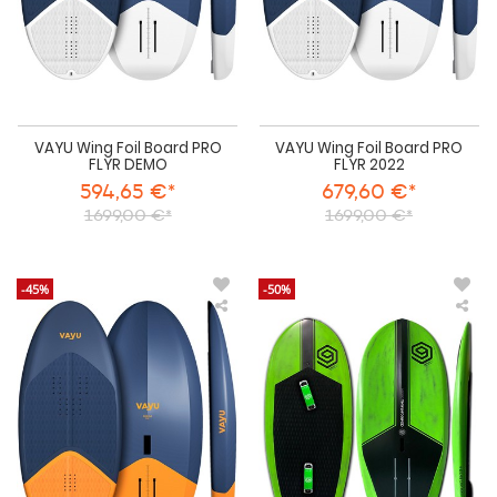
VAYU Wing Foil Board PRO
VAYU Wing Foil Board PRO
FLYR DEMO
FLYR 2022
594,65 €*
679,60 €*
1699,00 €*
1699,00 €*
-45%
-50%
VAYU
i99
Wing
Win
Foil
Foil
Board
Boa
FLYR
Win
2022
Pro