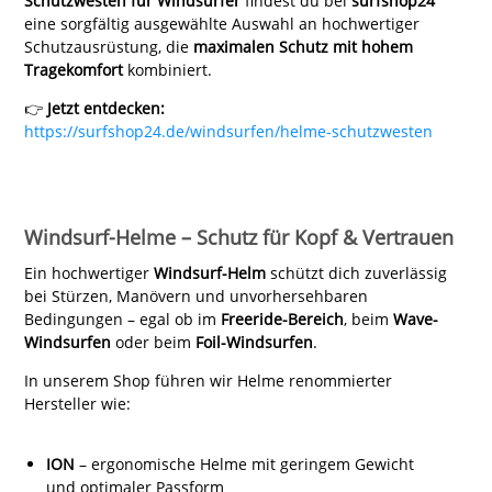
Schutzwesten für Windsurfer
findest du bei
surfshop24
eine sorgfältig ausgewählte Auswahl an hochwertiger
Schutzausrüstung, die
maximalen Schutz mit hohem
Tragekomfort
kombiniert.
👉
Jetzt entdecken:
https://surfshop24.de/windsurfen/helme-schutzwesten
Windsurf-Helme – Schutz für Kopf & Vertrauen
Ein hochwertiger
Windsurf-Helm
schützt dich zuverlässig
bei Stürzen, Manövern und unvorhersehbaren
Bedingungen – egal ob im
Freeride-Bereich
, beim
Wave-
Windsurfen
oder beim
Foil-Windsurfen
.
In unserem Shop führen wir Helme renommierter
Hersteller wie:
ION
– ergonomische Helme mit geringem Gewicht
und optimaler Passform