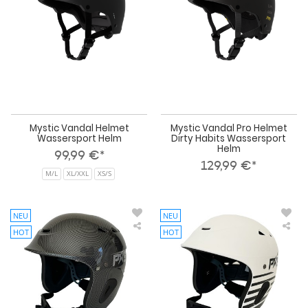
Hab
Was
He
Mystic Vandal Helmet
Mystic Vandal Pro Helmet
Wassersport Helm
Dirty Habits Wassersport
Helm
99,99 €*
129,99 €*
M/L
XL/XXL
XS/S
NEU
NEU
HOT
HOT
Project
Pro
5
5
Wassersport
Was
Helm
He
Space
Spa
Five
Five
Surf
Sur