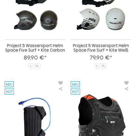
+
+
Kite
Kite
Carbon
Wei
Project 5 Wassersport Helm
Project 5 Wassersport Helm
Space Five Surf + Kite Carbon
Space Five Surf + Kite Weiß
89,90 €*
79,90 €*
L
XL
L
XL
NEU
NEU
HOT
HOT
WIP
WI
HYDRATION
Imp
BAG
Ves
1.5
Bla
L
50
JR
(Siz
S)