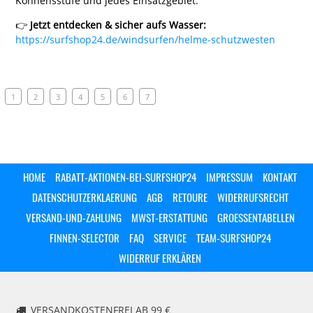
Könnensstufe und jedes Einsatzgebiet.
👉
Jetzt entdecken & sicher aufs Wasser:
https://surfshop24.de/windsurfen/helme-schutzwesten
1
2
3
4
5
6
7
HOME
RABATT-AKTIONEN-BEI-SURFSHOP24
IMPRESSUM
KONTAKT
DATENSCHUTZERKLAERUNG
AGB
RETOURE
WIDERRUFSRECHT
VERSAND-UND-ZAHLUNG
MWST-ERSTATTUNG
GROESSENTABELLEN
FINNEN-SELECTOR
FAQ
SERVICE
TEAM-SURFSHOP24
WIDERRUF ERKLÄREN
VERSANDKOSTENFREI AB 99 €