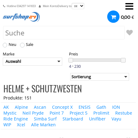
Hotline
034297 141833
Mein Konto
Delivery to
€
0,00
Neu
Sale
Marke
Preis
Auswahl
-
HELME + SCHUTZWESTEN
Produkte: 151
AK
Alpine
Ascan
Concept X
ENSIS
Gath
ION
Mystic
Neil Pryde
Point 7
Project 5
Prolimit
Restube
Ride Engine
Simba Surf
Starboard
Unifiber
Vayu
WIP
Xcel
Alle Marken