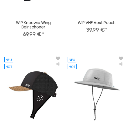
WIP Kneewip Wing
WIP VHF Vest Pouch
Beinschoner
39,99 €*
69,99 €*
NEU
NEU
HOT
HOT
WIP
WI
Wassersport
Was
Helm
He
Cool
Sail
Cap
Bo
Bump
Bu
Shell
Shel