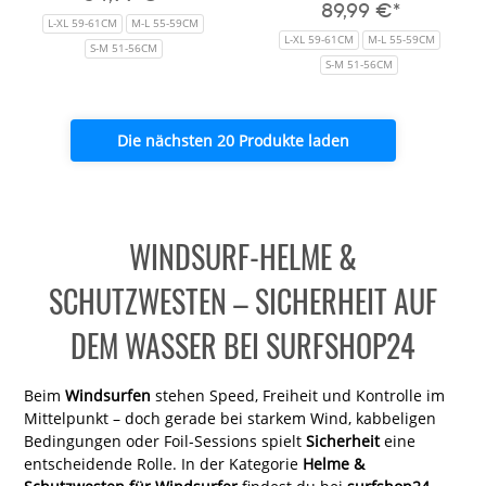
89,99 €*
L-XL 59-61CM
M-L 55-59CM
L-XL 59-61CM
M-L 55-59CM
S-M 51-56CM
S-M 51-56CM
Die nächsten 20 Produkte laden
WINDSURF-HELME &
SCHUTZWESTEN – SICHERHEIT AUF
DEM WASSER BEI SURFSHOP24
Beim
Windsurfen
stehen Speed, Freiheit und Kontrolle im
Mittelpunkt – doch gerade bei starkem Wind, kabbeligen
Bedingungen oder Foil-Sessions spielt
Sicherheit
eine
entscheidende Rolle. In der Kategorie
Helme &