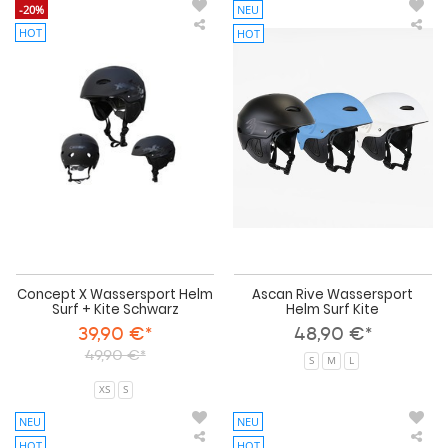
-20%
NEU
HOT
HOT
Concept
Asc
X
Riv
Wassersport
Was
Helm
He
Surf
Sur
+
Kite
Kite
Schwarz
Concept X Wassersport Helm
Ascan Rive Wassersport
Surf + Kite Schwarz
Helm Surf Kite
39,90 €*
48,90 €*
49,90 €*
S
M
L
XS
S
NEU
NEU
HOT
HOT