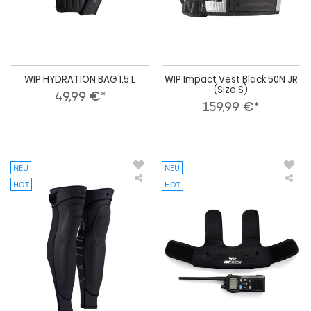
WIP HYDRATION BAG 1.5 L
WIP Impact Vest Black 50N JR
(Size S)
49,99 €*
159,99 €*
NEU
NEU
HOT
HOT
WIP
WI
Kneewip
VHF
Wing
Ves
Beinschoner
Po