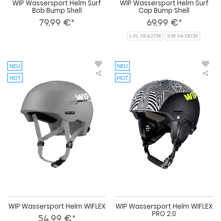
WIP Wassersport Helm Surf
WIP Wassersport Helm Surf
Bob Bump Shell
Cap Bump Shell
79,99 €*
69,99 €*
L-XL 58-62CM
S-M 54-58CM
NEU
NEU
HOT
HOT
WIP
WI
Wassersport
Was
Helm
He
WIFLEX
WIF
PR
2.0
WIP Wassersport Helm WIFLEX
WIP Wassersport Helm WIFLEX
PRO 2.0
54,99 €*