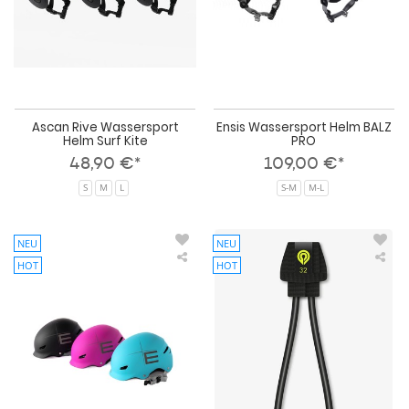
Ascan Rive Wassersport
Ensis Wassersport Helm BALZ
Helm Surf Kite
PRO
48,90 €*
109,00 €*
S
M
L
S-M
M-L
NEU
NEU
HOT
HOT
Ensis
Goy
Wassersport
Win
Helm
Har
RIDER
Lin
Mo
Ski