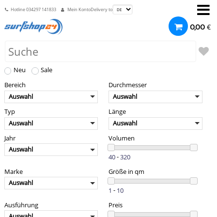
Hotline
034297 141833
Mein Konto
Delivery to
€
0,00
Neu
Sale
Bereich
Durchmesser
Auswahl
Auswahl
Typ
Länge
Auswahl
Auswahl
Jahr
Volumen
Auswahl
-
Marke
Größe in qm
Auswahl
-
Ausführung
Preis
Auswahl