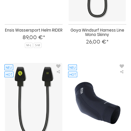
Ensis Wassersport Helm RIDER
Goya Windsurf Harness Line
Mono Skinny
89,00 €*
26,00 €*
M-L
S-M
NEU
NEU
HOT
HOT
Goya
IO
Windsurf
Win
Harness
Sle
Line
Elb
Skinny