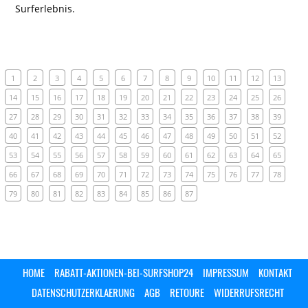
Surferlebnis.
1
2
3
4
5
6
7
8
9
10
11
12
13
14
15
16
17
18
19
20
21
22
23
24
25
26
27
28
29
30
31
32
33
34
35
36
37
38
39
40
41
42
43
44
45
46
47
48
49
50
51
52
53
54
55
56
57
58
59
60
61
62
63
64
65
66
67
68
69
70
71
72
73
74
75
76
77
78
79
80
81
82
83
84
85
86
87
HOME
RABATT-AKTIONEN-BEI-SURFSHOP24
IMPRESSUM
KONTAKT
DATENSCHUTZERKLAERUNG
AGB
RETOURE
WIDERRUFSRECHT