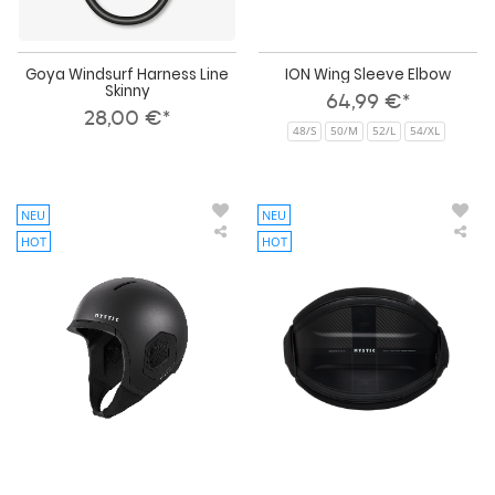
Goya Windsurf Harness Line
ION Wing Sleeve Elbow
Skinny
64,99 €*
28,00 €*
48/S
50/M
52/L
54/XL
NEU
NEU
HOT
HOT
Mystic
Mys
Legacy
Maj
Wassersport
X
Helm
Wai
Har