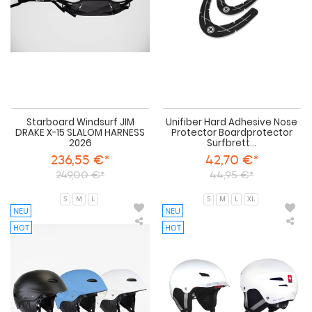
15
Boa
SLALOM
Sur
HARNESS
Sch
2026
Starboard Windsurf JIM
Unifiber Hard Adhesive Nose
DRAKE X-15 SLALOM HARNESS
Protector Boardprotector
2026
Surfbrett...
236,55 €*
42,70 €*
249,00 €*
44,95 €*
S
M
L
S
M
L
XL
NEU
NEU
HOT
HOT
Ascan
Ens
Rive
Was
Wassersport
He
Helm
BAL
Surf
PR
Kite