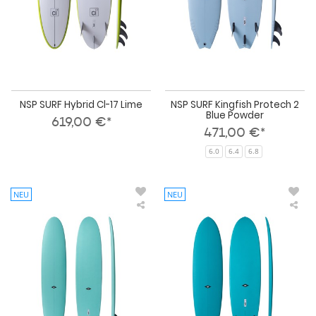
NSP SURF Hybrid Cl-17 Lime
NSP SURF Kingfish Protech 2
Blue Powder
619,00 €*
471,00 €*
6.0
6.4
6.8
NEU
NEU
NSP
NS
SURF
SUR
Longboard
Mag
Protech
Pro
2
2
Seafoam
Tea