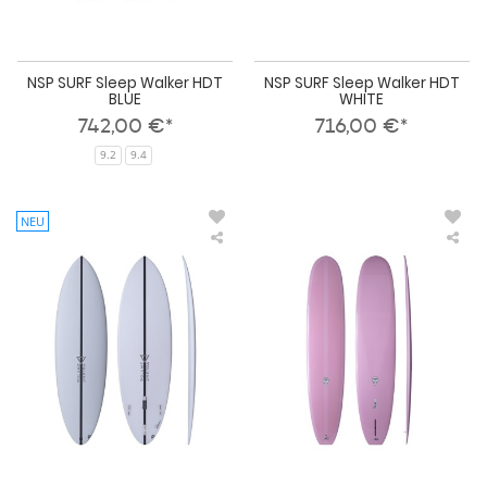
NSP SURF Sleep Walker HDT
NSP SURF Sleep Walker HDT
BLUE
WHITE
742,00 €*
716,00 €*
9.2
9.4
NEU
NSP
NS
SURF
SUR
Volume
Sle
Hybrid
Wal
X
HD
CSE
PIN