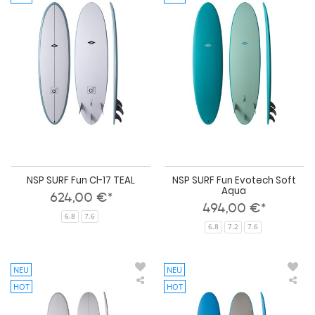
SURF
SUR
Fun
Fun
Cl-
Evo
17
Sof
TEAL
Aq
NSP SURF Fun Cl-17 TEAL
NSP SURF Fun Evotech Soft
Aqua
624,00 €*
494,00 €*
6.8
7.6
6.8
7.2
7.6
NEU
NEU
HOT
HOT
NSP
NS
SURF
SUR
Long
Lon