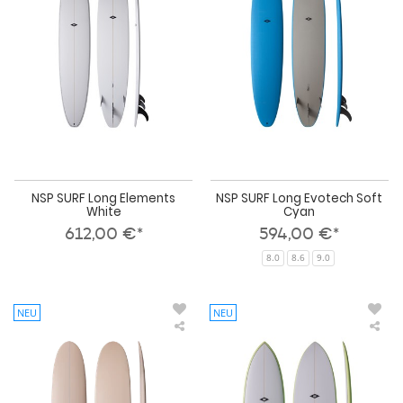
Elements
Evo
White
Sof
Cya
NSP SURF Long Elements
NSP SURF Long Evotech Soft
White
Cyan
612,00 €*
594,00 €*
8.0
8.6
9.0
NEU
NEU
NSP
NS
SURF
SUR
Double
Fis
Up
Ele
Protech
Gre