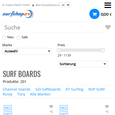
Hotline
034297 141833
Mein Konto
Delivery to
€
0,00
Neu
Sale
Marke
Preis
Auswahl
-
SURF BOARDS
Produkte: 201
Channel Islands
GO-Softboards
KT Surfing
NSP SURF
Rusty
Torq
Alle Marken
NEU
NEU
HOT
HOT
NSP
NS