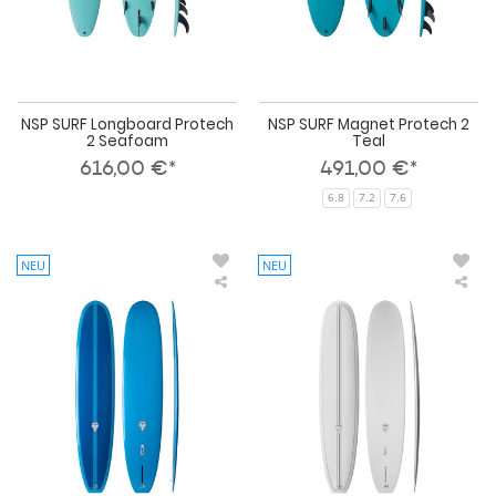
NSP SURF Longboard Protech
NSP SURF Magnet Protech 2
2 Seafoam
Teal
616,00 €*
491,00 €*
6.8
7.2
7.6
NEU
NEU
NSP
NS
SURF
SUR
Sleep
Sle
Walker
Wal
HDT
HD
BLUE
WH