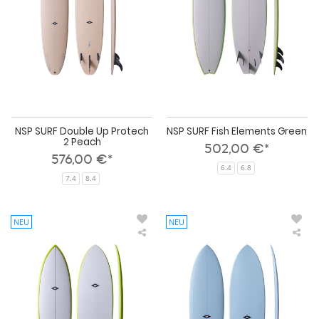
2
Peach
NSP SURF Double Up Protech
NSP SURF Fish Elements Green
2 Peach
502,00 €*
576,00 €*
6.4
6.8
7.4
8.4
NEU
NEU
NSP
NS
SURF
SUR
Hybrid
Kin
Cl-
Pro
17
2
Lime
Blu
Po