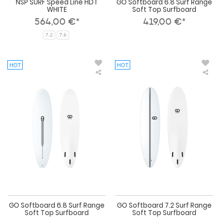
NSP SURF Speed Line HDT
GO Softboard 6.8 Surf Range
WHITE
Soft Top Surfboard
564,00 €*
419,00 €*
7.2
7.6
HOT
HOT
GO
GO
Softboard
Sof
6.8
7.2
Surf
Sur
Range
Ran
Soft
Sof
Top
To
Surfboard
Sur
GO Softboard 6.8 Surf Range
GO Softboard 7.2 Surf Range
Soft Top Surfboard
Soft Top Surfboard