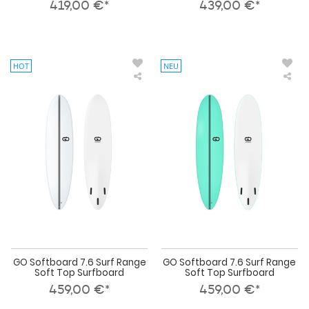
419,00 €*
439,00 €*
HOT
NEU
GO
GO
Softboard
Sof
7.6
7.6
Surf
Sur
Range
Ran
Soft
Sof
Top
To
Surfboard
Sur
GO Softboard 7.6 Surf Range
GO Softboard 7.6 Surf Range
Soft Top Surfboard
Soft Top Surfboard
459,00 €*
459,00 €*