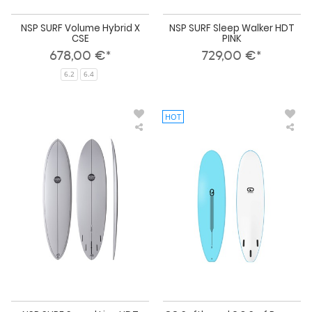
NSP SURF Volume Hybrid X
NSP SURF Sleep Walker HDT
CSE
PINK
678,00 €*
729,00 €*
6.2
6.4
HOT
NSP
GO
SURF
Sof
Speed
6.8
Line
Sur
HDT
Ran
WHITE
Sof
To
Sur