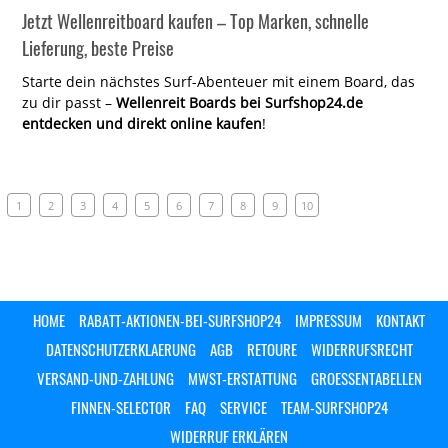
Jetzt Wellenreitboard kaufen – Top Marken, schnelle
Lieferung, beste Preise
Starte dein nächstes Surf-Abenteuer mit einem Board, das
zu dir passt –
Wellenreit Boards bei Surfshop24.de
entdecken und direkt online kaufen
!
1
2
3
4
5
6
7
8
9
10
HOME
RABATT-AKTIONEN-BEI-SURFSHOP24
IMPRESSUM
KONTAKT
DATENSCHUTZERKLAERUNG
AGB
RETOURE
WIDERRUFSRECHT
VERSAND-UND-ZAHLUNG
MWST-ERSTATTUNG
GROESSENTABELLEN
FINNEN-SELECTOR
FAQ
SERVICE
TEAM-SURFSHOP24
WIDERRUF ERKLÄREN