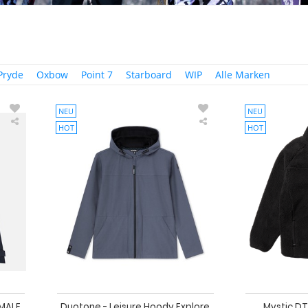
Pryde
Oxbow
Point 7
Starboard
WIP
Alle Marken
NEU
NEU
HOT
HOT
Oxbow
Duotone
3-
-
layer
Leisure
jacket
Hoody
VIGNEMALE
Explore
Snowboard
unisex
Jacke
-
Clothing
2026
EMALE
Duotone - Leisure Hoody Explore
Mystic DT