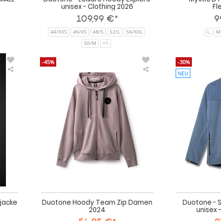
unisex - Clothing 2026
Fl
109,99 €*
9
44/XXS
46/XS
48/S
52/L
56/XXL
L
M
50/M
+1
-45%
-30%
NEU
Point
Duotone
7
Hoody
ZipHoody21
Team
Kaputzenjacke
Zip
Damen
2024
jacke
Duotone Hoody Team Zip Damen
Duotone - S
2024
unisex 