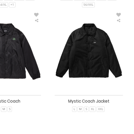
54/XL
+1
56/XXL
Mystic
Mystic
Coach
Coach
Jacket
stic Coach
Mystic Coach Jacket
M
S
L
M
S
XL
XXL