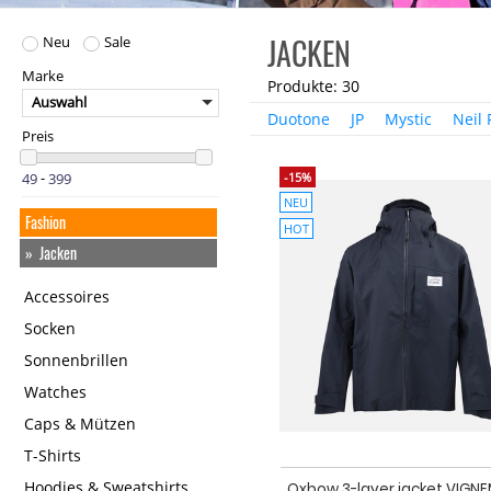
JACKEN
Neu
Sale
Marke
Produkte: 30
Auswahl
Duotone
JP
Mystic
Neil 
Preis
-15%
-
NEU
Fashion
HOT
Jacken
Accessoires
Socken
Sonnenbrillen
Watches
Caps & Mützen
T-Shirts
Hoodies & Sweatshirts
Oxbow 3-layer jacket VIGN