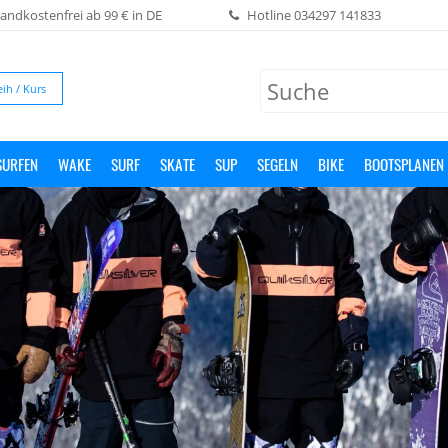
andkostenfrei ab 99 € in DE
Hotline
034297 141833
eih / Kurs
SURFEN
WAKE
SURF
SKATE
SUP
SEGELN
BIKE
BOOTSPLANEN