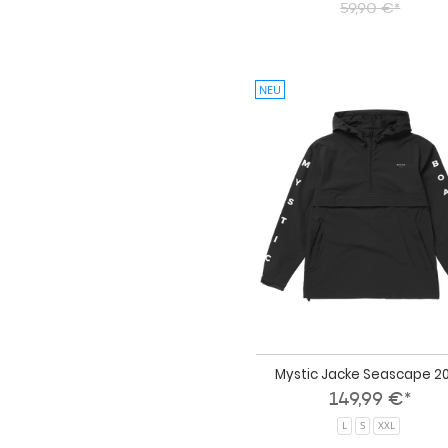
59,90 €*
NEU
Mystic Jacke Seascape 2
149,99 €*
L
S
XXL