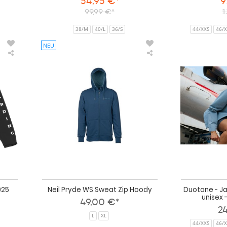
54,95 €*
9
99,99 €*
1
38/M
40/L
36/S
44/XXS
46/X
NEU
Mystic
Neil
Jacke
Pryde
Seascape
WS
2025
Sweat
Zip
Hoody
025
Neil Pryde WS Sweat Zip Hoody
Duotone - Ja
unisex 
49,00 €*
2
L
XL
44/XXS
46/X