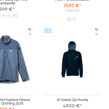
eecejacke
39,95 €*
9,99 €*
79,90 €*
S
XL
XXL
M
XL
NEU
Duotone
JP
-
Sweat
Shirt
Zip
Explore
Hoody
Fleece
unisex
-
Clothing
2026
hirt Explore Fleece
JP Sweat Zip Hoody
- Clothing 2026
49,00 €*