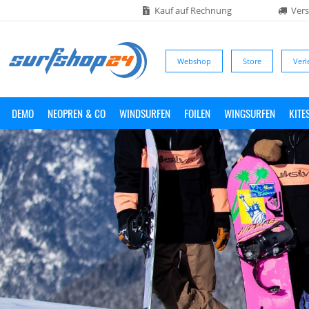
Kauf auf Rechnung
Vers
Webshop
Store
Verl
DEMO
NEOPREN & CO
WINDSURFEN
FOILEN
WINGSURFEN
KITE