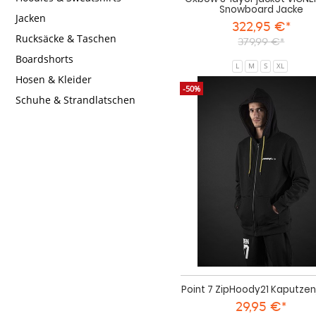
Snowboard Jacke
Jacken
322,95 €*
Rucksäcke & Taschen
379,99 €*
Boardshorts
L
M
S
XL
Hosen & Kleider
-50%
Schuhe & Strandlatschen
Point 7 ZipHoody21 Kaputzen
29,95 €*