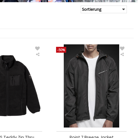
-50%
Mystic
Point
DTS
7
Teddy
Breeze
Zip
Jacket
Thru
Fleecejacke
S Teddy Zip Thru
Point 7 Breeze Jacket