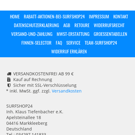
HOME
RABATT-AKTIONEN-BEI-SURFSHOP24
IMPRESSUM
KONTAKT
DATENSCHUTZERKLAERUNG
AGB
RETOURE
WIDERRUFSRECHT
VERSAND-UND-ZAHLUNG
MWST-ERSTATTUNG
GROESSENTABELLEN
FINNEN-SELECTOR
FAQ
SERVICE
TEAM-SURFSHOP24
WIDERRUF ERKLÄREN
VERSANDKOSTENFREI AB 99 €
Kauf auf Rechnung
Sicher mit SSL-Verschlüsselung
* inkl. MwSt. ggf. zzgl.
Versandkosten
SURFSHOP24
Inh. Klaus Tiefenbacher e.K.
Apelsteinallee 18
04416 Markkleeberg
Deutschland
Tel.: 034297 141833