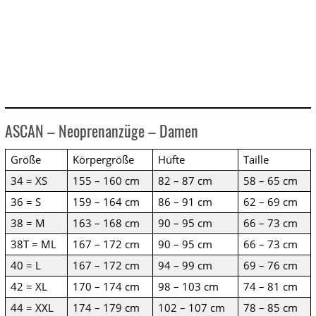
ASCAN – Neoprenanzüge – Damen
Größe
Körpergröße
Hüfte
Taille
34 = XS
155 – 160 cm
82 – 87 cm
58 – 65 cm
36 = S
159 – 164 cm
86 – 91 cm
62 – 69 cm
38 = M
163 – 168 cm
90 – 95 cm
66 – 73 cm
38T = ML
167 – 172 cm
90 – 95 cm
66 – 73 cm
40 = L
167 – 172 cm
94 – 99 cm
69 – 76 cm
42 = XL
170 – 174 cm
98 – 103 cm
74 – 81 cm
44 = XXL
174 – 179 cm
102 – 107 cm
78 – 85 cm