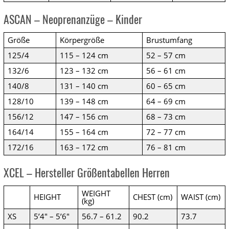
ASCAN – Neoprenanzüge – Kinder
Größe
Körpergröße
Brustumfang
125/4
115 – 124 cm
52 – 57 cm
132/6
123 – 132 cm
56 – 61 cm
140/8
131 – 140 cm
60 – 65 cm
128/10
139 – 148 cm
64 – 69 cm
156/12
147 – 156 cm
68 – 73 cm
164/14
155 – 164 cm
72 – 77 cm
172/16
163 – 172 cm
76 – 81 cm
XCEL – Hersteller Größentabellen Herren
WEIGHT
HEIGHT
CHEST (cm)
WAIST (cm)
(kg)
XS
5’4″ – 5’6″
56.7 – 61.2
90.2
73.7