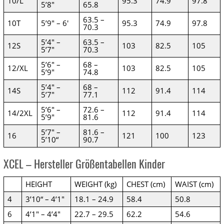
10/L
95.3
74.9
97.8
5’8″
65.8
63.5 –
10T
5’9″ – 6′
95.3
74.9
97.8
70.3
5’4″ –
63.5 –
12S
103
82.5
105
5’7″
70.3
5’6″ –
68 –
12/XL
103
82.5
105
5’9″
74.8
5’4″ –
68 –
14S
112
91.4
114
5’7″
77.1
5’6″ –
72.6 –
14/2XL
112
91.4
114
5’9″
81.6
5’7″ –
81.6 –
16
121
100
123
5’10“
90.7
XCEL – Hersteller Größentabellen Kinder
HEIGHT
WEIGHT (kg)
CHEST (cm)
WAIST (cm)
4
3’10“ – 4’1″
18.1 – 24.9
58.4
50.8
6
4’1″ – 4’4″
22.7 – 29.5
62.2
54.6