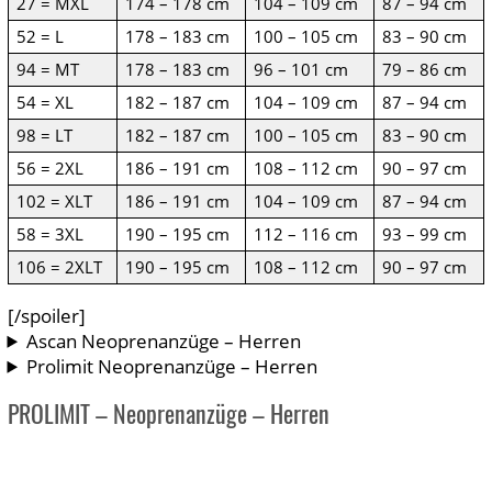
27 = MXL
174 – 178 cm
104 – 109 cm
87 – 94 cm
52 = L
178 – 183 cm
100 – 105 cm
83 – 90 cm
94 = MT
178 – 183 cm
96 – 101 cm
79 – 86 cm
54 = XL
182 – 187 cm
104 – 109 cm
87 – 94 cm
98 = LT
182 – 187 cm
100 – 105 cm
83 – 90 cm
56 = 2XL
186 – 191 cm
108 – 112 cm
90 – 97 cm
102 = XLT
186 – 191 cm
104 – 109 cm
87 – 94 cm
58 = 3XL
190 – 195 cm
112 – 116 cm
93 – 99 cm
106 = 2XLT
190 – 195 cm
108 – 112 cm
90 – 97 cm
[/spoiler]
Ascan Neoprenanzüge – Herren
Prolimit Neoprenanzüge – Herren
PROLIMIT – Neoprenanzüge – Herren