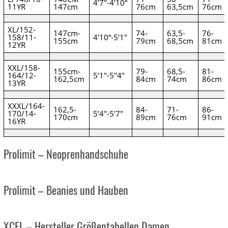
4’7″-4’10“
11YR
147cm
76cm
63,5cm
76cm
XL/152-
147cm-
74-
63,5-
76-
158/11-
4’10“-5’1″
155cm
79cm
68,5cm
81cm
12YR
XXL/158-
155cm-
79-
68,5-
81-
164/12-
5’1″-5″4″
162,5cm
84cm
74cm
86cm
13YR
XXXL/164-
162,5-
84-
71-
86-
170/14-
5’4″-5’7″
170cm
89cm
76cm
91cm
16YR
Prolimit – Neoprenhandschuhe
Prolimit – Beanies und Hauben
XCEL – Hersteller Größentabellen Damen