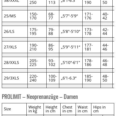
58/XXXL
„6’1-6.3“
250
113
190
50
150-
68-
171-
40-
25/MS
„5’7″-5’9“
170
77
176
42
175-
79-
173-
42-
26/LS
„5’8″-5’10“
195
88
178
44
190-
86-
177-
44-
27/XLS
„5’9″-5’11“
210
95
181
46
205-
93-
178-
46-
28/XXLS
„5’10“-6’1″
225
102
186
48
220-
100-
185-
48-
29/3XLS
„6’1-6.3“
240
109
190
50
PROLIMIT – Neoprenanzüge – Damen
Weight
Height
Chest
Waist
Hips in
Size
in kg
in cm
in cm
in cm
cm