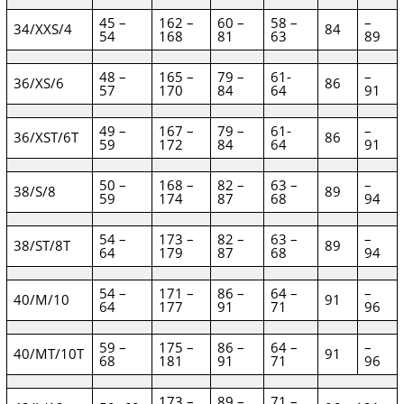
45 –
162 –
60 –
58 –
–
34/XXS/4
84
54
168
81
63
89
48 –
165 –
79 –
61-
–
36/XS/6
86
57
170
84
64
91
49 –
167 –
79 –
61-
–
36/XST/6T
86
59
172
84
64
91
50 –
168 –
82 –
63 –
–
38/S/8
89
59
174
87
68
94
54 –
173 –
82 –
63 –
–
38/ST/8T
89
64
179
87
68
94
54 –
171 –
86 –
64 –
–
40/M/10
91
64
177
91
71
96
59 –
175 –
86 –
64 –
–
40/MT/10T
91
68
181
91
71
96
173 –
89 –
71 –