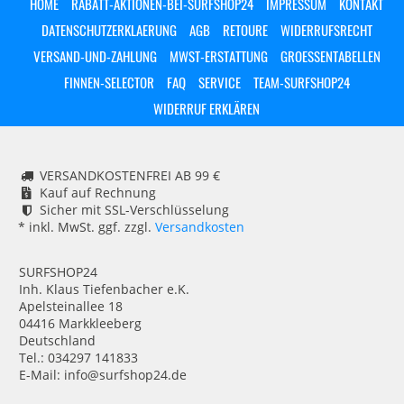
HOME
RABATT-AKTIONEN-BEI-SURFSHOP24
IMPRESSUM
KONTAKT
DATENSCHUTZERKLAERUNG
AGB
RETOURE
WIDERRUFSRECHT
VERSAND-UND-ZAHLUNG
MWST-ERSTATTUNG
GROESSENTABELLEN
FINNEN-SELECTOR
FAQ
SERVICE
TEAM-SURFSHOP24
WIDERRUF ERKLÄREN
VERSANDKOSTENFREI AB 99 €
Kauf auf Rechnung
Sicher mit SSL-Verschlüsselung
* inkl. MwSt. ggf. zzgl.
Versandkosten
SURFSHOP24
Inh. Klaus Tiefenbacher e.K.
Apelsteinallee 18
04416 Markkleeberg
Deutschland
Tel.: 034297 141833
E-Mail: info@surfshop24.de