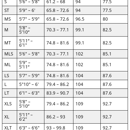
S
5’6″ – 5’8″
61.2 – 68
94
77.5
ST
5’9″ – 6′
65.8 – 72.6
94
77.5
MS
5’7″ – 5’9″
65.8 – 72.6
96.5
80
5’8″ –
M
70.3 – 77.1
99.1
82.5
5’10“
5’11“ –
MT
74.8 – 81.6
99.1
82.5
6’1″
MLS
5’6″ – 5’8″
70.3 – 77.1
102
85.1
5’9″ –
ML
74.8 – 81.6
102
85.1
5’11“
LS
5’7″ – 5’9″
74.8 – 81.6
104
87.6
L
5″10″ – 6′
79.4 – 86.2
104
87.6
LT
6’1″ – 6’3″
83.9 – 90.7
104
87.6
5’8″ –
XLS
79.4 – 86.2
109
92.7
5’10“
5’11“ –
XL
86.2 – 93
109
92.7
6’2″
XLT
6’3″ – 6’6″
93 – 99.8
109
92.7