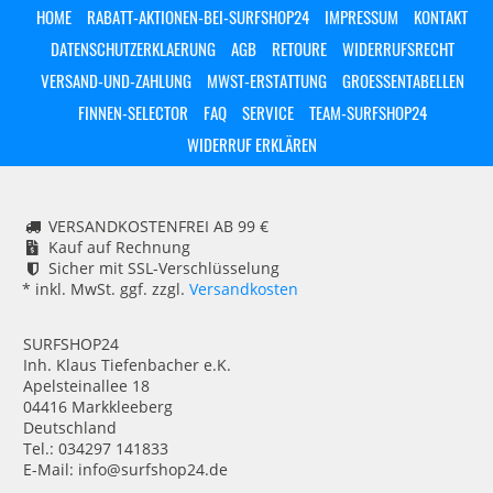
HOME
RABATT-AKTIONEN-BEI-SURFSHOP24
IMPRESSUM
KONTAKT
DATENSCHUTZERKLAERUNG
AGB
RETOURE
WIDERRUFSRECHT
VERSAND-UND-ZAHLUNG
MWST-ERSTATTUNG
GROESSENTABELLEN
FINNEN-SELECTOR
FAQ
SERVICE
TEAM-SURFSHOP24
WIDERRUF ERKLÄREN
VERSANDKOSTENFREI AB 99 €
Kauf auf Rechnung
Sicher mit SSL-Verschlüsselung
* inkl. MwSt. ggf. zzgl.
Versandkosten
SURFSHOP24
Inh. Klaus Tiefenbacher e.K.
Apelsteinallee 18
04416 Markkleeberg
Deutschland
Tel.: 034297 141833
E-Mail: info@surfshop24.de