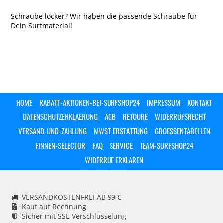
Schraube locker? Wir haben die passende Schraube für
Dein Surfmaterial!
HOME
RABATT-AKTIONEN-BEI-SURFSHOP24
IMPRESSUM
KONTAKT
DATENSCHUTZERKLAERUNG
AGB
RETOURE
WIDERRUFSRECHT
VERSAND-UND-ZAHLUNG
MWST-ERSTATTUNG
GROESSENTABELLEN
FINNEN-SELECTOR
FAQ
SERVICE
TEAM-SURFSHOP24
WIDERRUF ERKLÄREN
VERSANDKOSTENFREI AB 99 €
Kauf auf Rechnung
Sicher mit SSL-Verschlüsselung