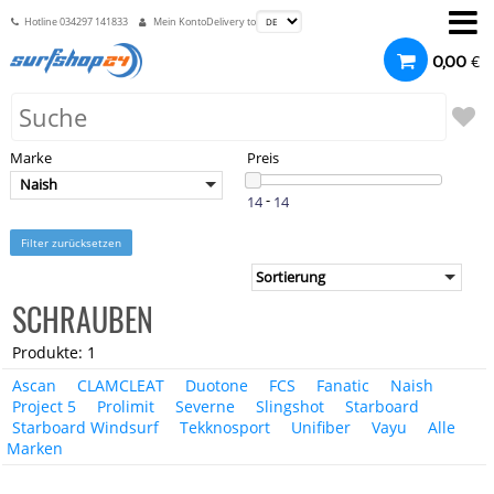
Hotline
034297 141833
Mein Konto
Delivery to
€
0,00
Marke
Preis
Naish
-
Filter zurücksetzen
SCHRAUBEN
Produkte: 1
Ascan
CLAMCLEAT
Duotone
FCS
Fanatic
Naish
Project 5
Prolimit
Severne
Slingshot
Starboard
Starboard Windsurf
Tekknosport
Unifiber
Vayu
Alle
Marken