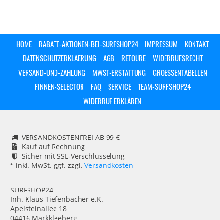
HOME
RABATT-AKTIONEN-BEI-SURFSHOP24
IMPRESSUM
KONTAKT
DATENSCHUTZERKLAERUNG
AGB
RETOURE
WIDERRUFSRECHT
VERSAND-UND-ZAHLUNG
MWST-ERSTATTUNG
GROESSENTABELLEN
FINNEN-SELECTOR
FAQ
SERVICE
TEAM-SURFSHOP24
WIDERRUF ERKLÄREN
VERSANDKOSTENFREI AB 99 €
Kauf auf Rechnung
Sicher mit SSL-Verschlüsselung
* inkl. MwSt. ggf. zzgl.
Versandkosten
SURFSHOP24
Inh. Klaus Tiefenbacher e.K.
Apelsteinallee 18
04416 Markkleeberg