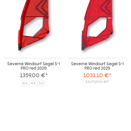
S-
S-
1
1
PRO
PR
red
red
2026
202
Severne Windsurf Segel S-1
Severne Windsurf Segel S-1
PRO red 2026
PRO red 2025
1359,00 €*
1031,10 €*
1473,00 €*
4.0
4.8
5.0