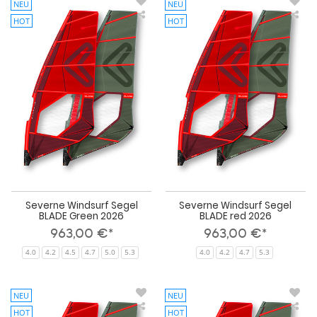
NEU
NEU
HOT
HOT
Severne
Sev
Windsurf
Win
Segel
Seg
BLADE
BL
Green
red
2026
202
Severne Windsurf Segel
Severne Windsurf Segel
BLADE Green 2026
BLADE red 2026
963,00 €*
963,00 €*
4.0
4.2
4.5
4.7
5.0
5.3
4.0
4.2
4.7
5.3
NEU
NEU
HOT
HOT
Severne
Sev