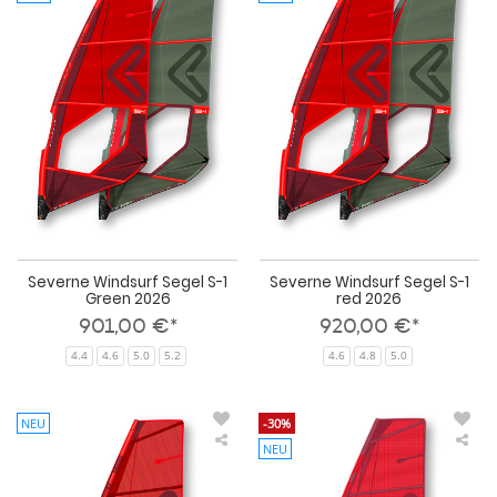
Windsurf
Win
Segel
Seg
S-
S-
1
1
Green
red
2026
202
Severne Windsurf Segel S-1
Severne Windsurf Segel S-1
Green 2026
red 2026
901,00 €*
920,00 €*
4.4
4.6
5.0
5.2
4.6
4.8
5.0
NEU
-30%
NEU
Severne
Sev
Windsurf
Win
Segel
Seg