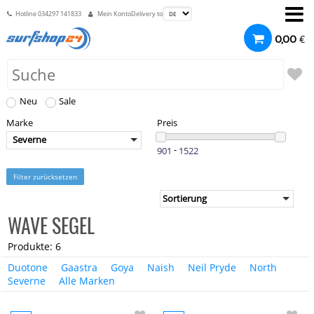
Hotline
034297 141833
Mein Konto
Delivery to
€
0,00
Neu
Sale
Marke
Preis
Severne
-
Filter zurücksetzen
WAVE SEGEL
Produkte: 6
Duotone
Gaastra
Goya
Naish
Neil Pryde
North
Severne
Alle Marken