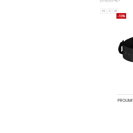
179,00 €*
XS
S
M
-10%
PROLIMI