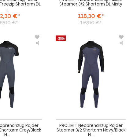
Freezip Shortarm DL
Steamer 3/2 Shortarm DL Misty
...
Bl...
2,30 €*
118,30 €*
89,00 €*
169,00 €*
-30%
PROLIMIT
PROLI
Neoprenanzug
Neopr
Raider
Raider
Steamer
Steame
3/2
3/2
Shortarm
Shorta
Grey/Black
Navy/B
Herren
Herren
Lang
Lang
&
&
Kurzarm
Kurza
2025
2025
eoprenanzug Raider
PROLIMIT Neoprenanzug Raider
Shortarm Grey/Black
Steamer 3/2 Shortarm Navy/Black
H...
H...