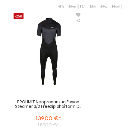
48/s
50/m
52/l
53/lt
54/xl
56/xxl
-26%
PROLIMIT
PROLIMIT
Neoprenanzug
Neoprenanzug
Kurzarm
Fusion
Fusion
Steamer
Steamer
3/2
-
Freezip
ip
Shortarm
4/3
DL
DL
Black
GBS
Herren
Kurzarm
2024
PROLIMIT Neoprenanzug Fusion
Steamer 3/2 Freezip Shortarm DL
...
139,00 €*
189,00 €*