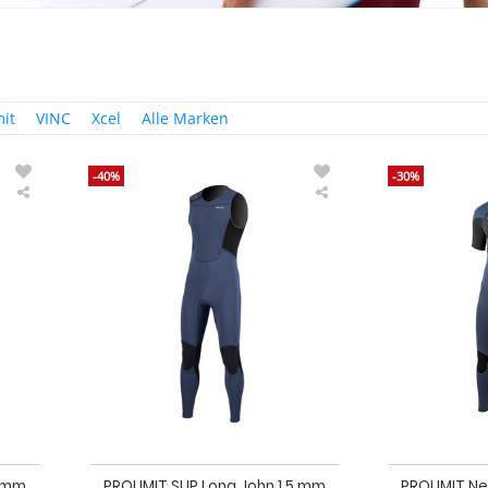
mit
VINC
Xcel
Alle Marken
-40%
-30%
PROLIMIT
PROLIMIT
SUP
SUP
Long
Long
John
John
1.5
1.5
mm
mm
Velcro/Zodiac
Velcro/Zodiac
Grey/Black
Slate/Black
Herren
5 mm
PROLIMIT SUP Long John 1.5 mm
PROLIMIT N