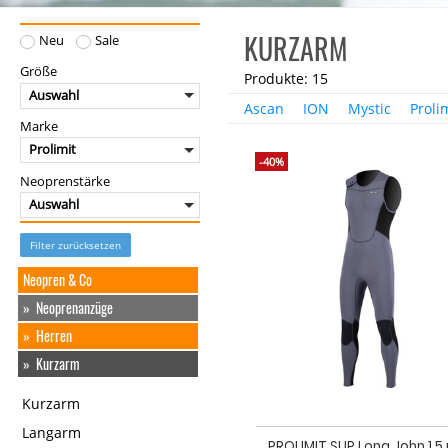
KURZARM
Neu
Sale
Größe
Produkte: 15
Auswahl
Ascan
ION
Mystic
Proli
Marke
Prolimit
-40%
Neoprenstärke
Auswahl
Filter zurücksetzen
Neopren & Co
Neoprenanzüge
Herren
Kurzarm
Kurzarm
Langarm
PROLIMIT SUP Long John 1.