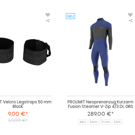
NEU
PROLIMIT
Velcro
Legstraps
50
mm
Black
V
Z
T Velcro Legstraps 50 mm
PROLIMIT Neoprenanzug Kurzarm
Black
Fusion Steamer V-Zip 4/3 DL GBS
9,00 €*
289,00 €*
10,00 €*
48/s
50/m
51/mt
53/lt