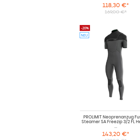
118,30 €*
169,00 €*
-20%
NEU
PROLIMIT Neoprenanzug Fu
Steamer SA Freezip 3/2 FL H
...
143,20 €*