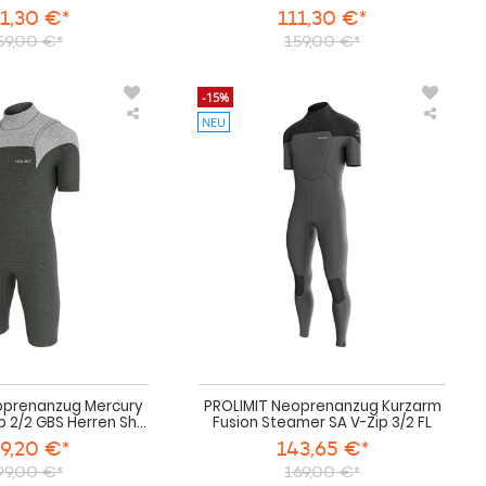
11,30 €*
111,30 €*
59,00 €*
159,00 €*
-15%
NEU
PROLIMIT
PROLI
Neoprenanzug
Neopr
Mercury
Kurza
Shorty
Fusion
Freezip
Steame
2/2
SA
GBS
V-
Herren
Zip
Shorty
3/2
2025
FL
oprenanzug Mercury
PROLIMIT Neoprenanzug Kurzarm
p 2/2 GBS Herren Sh...
Fusion Steamer SA V-Zip 3/2 FL
9,20 €*
143,65 €*
99,00 €*
169,00 €*