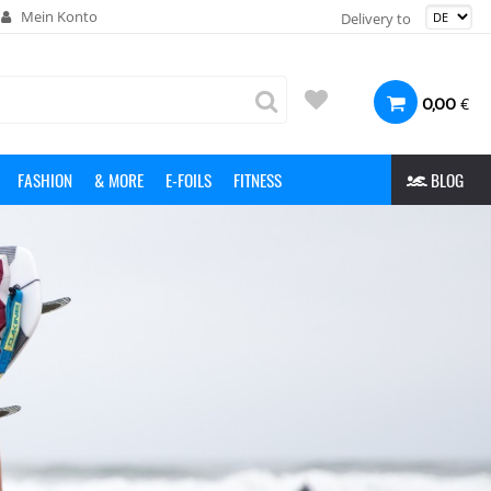
Mein Konto
Delivery to
€
0,00
FASHION
& MORE
E-FOILS
FITNESS
BLOG