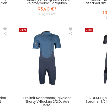
erren
Velcro/Zodiac Slate/Black
Steamer 3/2 
95,40 €*
13
159,00 €*
1
-30%
-30%
PROLIMIT
Prolimit
Neoprenanzug
Neoprenanzug
Fusion
Raider
Steamer
Shorty
3/2
V-
Shortarm
Backzip
DL
2/2
Teal/Black
DL
Herren
Ash
Kurzarm
Herren
2024
2024
sion
Prolimit Neoprenanzug Raider
PROLIMIT N
L
Shorty V-Backzip 2/2 DL Ash
Steamer 3/2 
Herre...