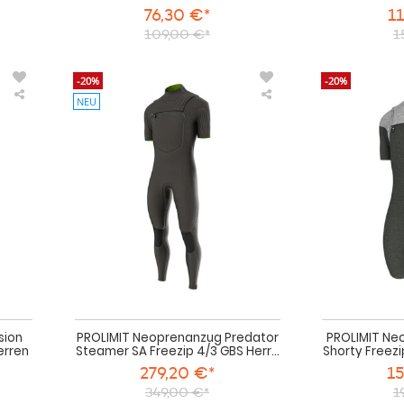
76,30 €*
1
109,00 €*
1
-20%
-20%
NEU
PROLIMIT
PROLIMIT
Neoprenanzug
Neoprenanzug
Fusion
Predator
Steamer
Steamer
SA
SA
Freezip
Freezip
3/2
4/3
FL
GBS
Herren
Herren
Kurzarm
Kurzarm
2025
2025
sion
PROLIMIT Neoprenanzug Predator
PROLIMIT Ne
erren
Steamer SA Freezip 4/3 GBS Herr...
Shorty Freezi
279,20 €*
15
349,00 €*
1