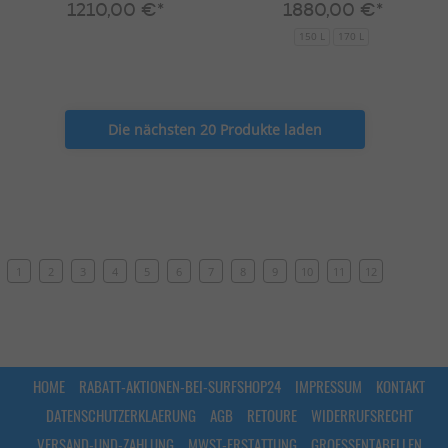
1210,00 €*
1880,00 €*
150 L
170 L
Die nächsten 20 Produkte laden
1
2
3
4
5
6
7
8
9
10
11
12
HOME
RABATT-AKTIONEN-BEI-SURFSHOP24
IMPRESSUM
KONTAKT
DATENSCHUTZERKLAERUNG
AGB
RETOURE
WIDERRUFSRECHT
VERSAND-UND-ZAHLUNG
MWST-ERSTATTUNG
GROESSENTABELLEN