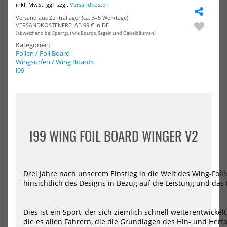
North
Nor
inkl. MwSt. ggf. zzgl.
Versandkosten
Wing
Win
HOT
HOT
Foil
Foil
Versand aus Zentrallager (ca. 3–5 Werktage)
VERSANDKOSTENFREI AB 99 € in DE
Downwind
Mid
(abweichend bei Sperrgut wie Boards, Segeln und Gabelbäumen)
Board
len
Horizon
Boa
Kategorien:
2025
Mid
Foilen / Foil Board
Wingsurfen / Wing Boards
i99
I99 WING FOIL BOARD WINGER V2
North Wing Foil Downwind
North Wing Foil Mid-length
Board Horizon 2025
Board Midi
1596,00 €*
1458,25 €*
1995,00 €*
1535,00 €*
Drei Jahre nach unserem Einstieg in die Welt des Wing-Foili
105
115
125
44
52
60
70
82
96
hinsichtlich des Designs in Bezug auf die Leistung und da
NEU
-5%
NEU
VAYU
Sta
Dies ist ein Sport, der sich ziemlich schnell weiterentwickel
Pump
Foi
HOT
die es allen Fahrern, die die Grundlagen des Hin- und Herfa
Foil
Mid