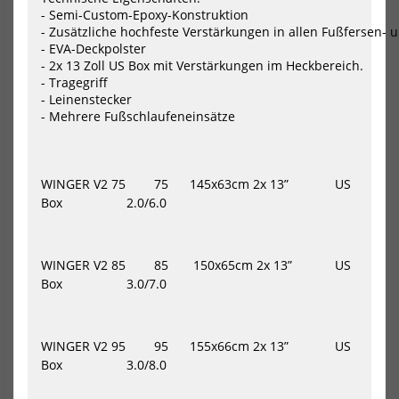
II
AC
- Semi-Custom-Epoxy-Konstruktion

inklusive
- Zusätzliche hochfeste Verstärkungen in allen Fußfersen- 
Boardbag
- EVA-Deckpolster

2025
- 2x 13 Zoll US Box mit Verstärkungen im Heckbereich.

- Tragegriff

- Leinenstecker

Ensis Wing Foil Board
Ensis Wing Foil Board
ROCK’N’ROLL II inklusive
ROCK’N’ROLL ACE
WINGER V2 75 75 145x63cm
2x 13
”
US
Boardbag 2025
2469,00 €*
Box
2.0/6.0
879,00 €*
54
67
1699,00 €*
WINGER V2 85 85 150x65cm
2x 13
”
US
87
97
NEU
NEU
Box
3.0/7.0
HOT
HOT
KT
KT
Wing
Win
Mid
Mid
WINGER V2 95 95 155x66cm
2x 13
”
US
Length
Len
Box
3.0/8.0
Foil
Foil
Board
Boa
Arc
Sup