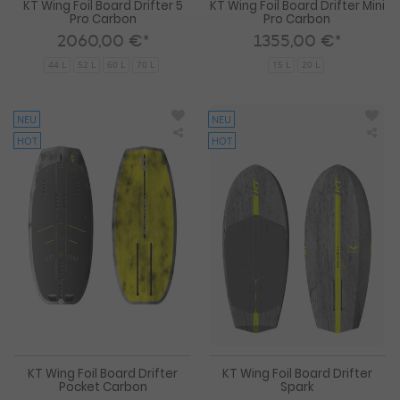
KT Wing Foil Board Drifter 5
KT Wing Foil Board Drifter Mini
Pro Carbon
Pro Carbon
2060,00 €*
1355,00 €*
44 L
52 L
60 L
70 L
15 L
20 L
NEU
NEU
HOT
HOT
KT
KT
Wing
Win
Foil
Foil
Board
Boa
Drifter
Drif
Pocket
Spa
Carbon
KT Wing Foil Board Drifter
KT Wing Foil Board Drifter
Pocket Carbon
Spark