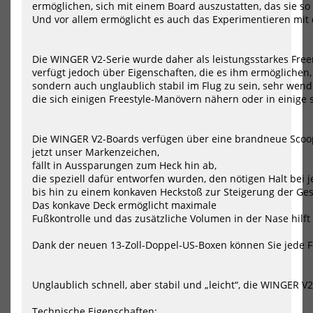
ermöglichen, sich mit einem Board auszustatten, das sie so 
Board
Len
Und vor allem ermöglicht es auch das Experimentieren mit 
Edge
AB
PUMP
LS
2026
202
Die WINGER V2-Serie wurde daher als leistungsstarkes Freer
verfügt jedoch über Eigenschaften, die es ihm ermöglichen, n
sondern auch unglaublich stabil im Flug zu sein, sehr wendi
die sich einigen Freestyle-Manövern nähern oder in einig
Die WINGER V2-Boards verfügen über eine brandneue Scoop-R
jetzt unser Markenzeichen, 

VAYU Pump Foil Board Edge
Starboard Foilboard Mid
fällt in Aussparungen zum Heck hin ab, 

PUMP 2026
Length ABOVE LS 2026
die speziell dafür entworfen wurden, den nötigen Halt bei j
899,00 €*
1215,05 €*
bis hin zu einem konkaven Heckstoß zur Steigerung der G
1279,00 €*
Das konkave Deck ermöglicht maximale 

Fußkontrolle und das zusätzliche Volumen in der Nase hilf
6.0x19
6.10x21
6.6x20
7.4x23
7.5x26
7.5x29
Dank der neuen 13-Zoll-Doppel-US-Boxen können Sie jede F
-48%
NEU
HOT
Ensis
Ens
Wing
Win
Unglaublich schnell, aber stabil und „leicht“, die WINGER V2-
Foil
Foil
Board
Boa
Technische Eigenschaften:

ROCK’N’ROLL
ROC