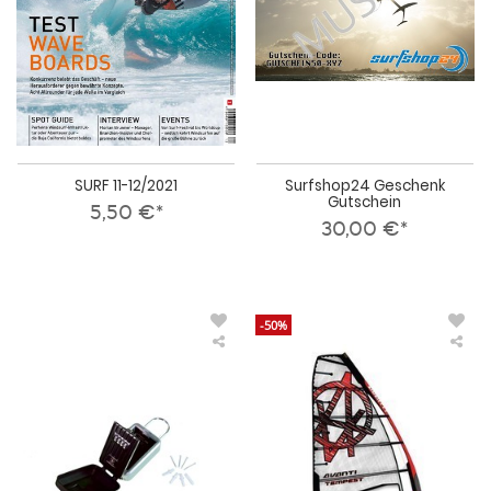
SURF 11-12/2021
Surfshop24 Geschenk
Gutschein
5,50 €*
30,00 €*
-50%
Wave
Ava
Hawaii
Tem
Key
19/
Safe
Win
Maxi
Schlüsselbox