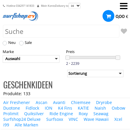
Hotline
034297 141833
Mein Konto
Delivery to
€
0,00
Neu
Sale
Marke
Preis
Auswahl
-
GESCHENKIDEEN
Produkte: 133
Air Freshener
Ascan
Avanti
Chiemsee
Dryrobe
Duotone
Fidlock
ION
K4 Fins
KATIE
Naish
Oxbow
Prolimit
Quiksilver
Ride Engine
Roxy
Seawag
Surfshop24 Deluxe
Surfsoxx
VINC
Wave Hawaii
Xcel
i99
Alle Marken