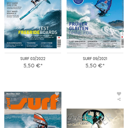
SURF 03/2022
SURF 09/2021
5,50 €*
5,50 €*
SURF
Sur
11-
Ges
12/2021
Gut