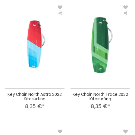
Key
Key
Chain
Cha
North
Nor
Astra
Tra
2022
202
Kitesurfing
Kit
Key Chain North Astra 2022
Key Chain North Trace 2022
Kitesurfing
Kitesurfing
8,35 €*
8,35 €*