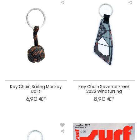
Key
Key
Chain
Cha
Sailing
Sev
Monkey
Fre
Balls
202
Win
Key Chain Sailing Monkey
Key Chain Severne Freek
Balls
2022 Windsurfing
6,90 €*
8,90 €*
Key
SUR