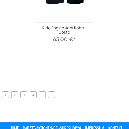
Ride Engine Jedi Robe -
Costa
65,00 €*
1
2
3
4
5
6
HOME
RABATT-AKTIONEN-BEI-SURFSHOP24
IMPRESSUM
KONTAKT