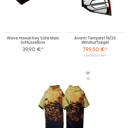
Wave Hawaii Key Safe Maxi
Avanti Tempest 19/20
Schlüsselbox
Windsurfsegel
39,90 €*
799,50 €*
1599,00 €*
Ride
Engine
Jedi
Robe
-
Costa