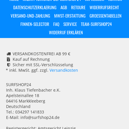
DATENSCHUTZERKLAERUNG
AGB
RETOURE
WIDERRUFSRECHT
VERSAND-UND-ZAHLUNG
MWST-ERSTATTUNG
GROESSENTABELLEN
FINNEN-SELECTOR
FAQ
SERVICE
TEAM-SURFSHOP24
WIDERRUF ERKLÄREN
VERSANDKOSTENFREI AB 99 €
Kauf auf Rechnung
Sicher mit SSL-Verschlüsselung
* inkl. MwSt. ggf. zzgl.
Versandkosten
SURFSHOP24
Inh. Klaus Tiefenbacher e.K.
Apelsteinallee 18
04416 Markkleeberg
Deutschland
Tel.: 034297 141833
E-Mail: info@surfshop24.de
Registergericht: Amtsgericht Leipzig