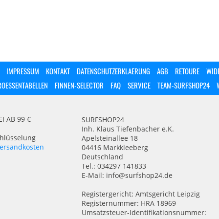
IMPRESSUM
KONTAKT
DATENSCHUTZERKLAERUNG
AGB
RETOURE
WID
ROESSENTABELLEN
FINNEN-SELECTOR
FAQ
SERVICE
TEAM-SURFSHOP24
 AB 99 €
SURFSHOP24
Inh. Klaus Tiefenbacher e.K.
chlüsselung
Apelsteinallee 18
ersandkosten
04416 Markkleeberg
Deutschland
Tel.: 034297 141833
E-Mail: info@surfshop24.de
Registergericht: Amtsgericht Leipzig
Registernummer: HRA 18969
Umsatzsteuer-Identifikationsnummer: