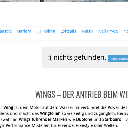
aastra
Harlem
KT Foiling
Loftsails
Naish
Neil Pryde
No
:( nichts gefunden.
Filter zurüc
WINGS – DER ANTRIEB BEIM W
er
Wing
ist dein Motor auf dem Wasser. Er verbindet die Power des 
ilens und macht das
Wingfoilen
so vielseitig und zugänglich. Bei
S
uswahl an
Wings führender Marken
wie
Duotone
und
Starboard
– v
gh-Performance-Modellen für Freeride, Freestyle oder Wellen.