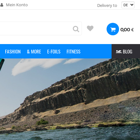
Mein Konto
Delivery to
€
0,00
FASHION
& MORE
E-FOILS
FITNESS
BLOG