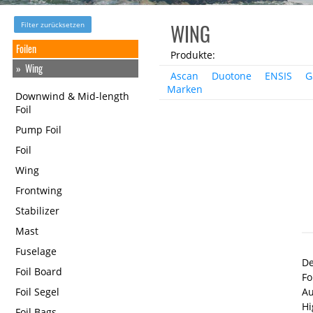
Filter zurücksetzen
WING
Foilen
Produkte:
Wing
Ascan
Duotone
ENSIS
G
Marken
Downwind & Mid-length
Foil
Pump Foil
Foil
Wing
Frontwing
Stabilizer
Mast
Fuselage
D
Foil Board
Fo
Foil Segel
A
Hi
Foil Bags