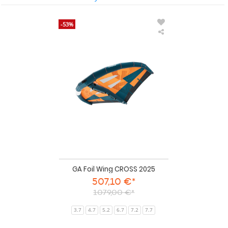
-53%
GA
Foil
Wing
CROSS
2025
GA Foil Wing CROSS 2025
507,10 €*
1079,00 €*
3.7
4.7
5.2
6.7
7.2
7.7