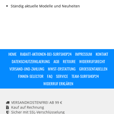
Ständig aktuelle Modelle und Neuheiten
HOME
RABATT-AKTIONEN-BEI-SURFSHOP24
IMPRESSUM
KONTAKT
DATENSCHUTZERKLAERUNG
AGB
RETOURE
WIDERRUFSRECHT
VERSAND-UND-ZAHLUNG
MWST-ERSTATTUNG
GROESSENTABELLEN
FINNEN-SELECTOR
FAQ
SERVICE
TEAM-SURFSHOP24
WIDERRUF ERKLÄREN
VERSANDKOSTENFREI AB 99 €
Kauf auf Rechnung
Sicher mit SSL-Verschlüsselung