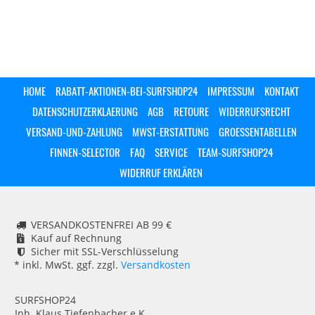
HOME
RABATT-AKTIONEN-BEI-SURFSHOP24
IMPRESSUM
KONTAKT
DATENSCHUTZERKLAERUNG
AGB
RETOURE
WIDERRUFSRECHT
VERSAND-UND-ZAHLUNG
MWST-ERSTATTUNG
GROESSENTABELLEN
FINNEN-SELECTOR
FAQ
SERVICE
TEAM-SURFSHOP24
WIDERRUF ERKLÄREN
VERSANDKOSTENFREI AB 99 €
Kauf auf Rechnung
Sicher mit SSL-Verschlüsselung
* inkl. MwSt. ggf. zzgl.
Versandkosten
SURFSHOP24
Inh. Klaus Tiefenbacher e.K.