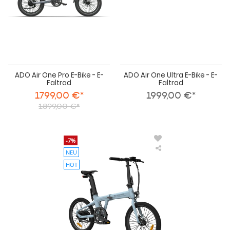
E-
E-
Faltrad
Fal
ADO Air One Pro E-Bike - E-
ADO Air One Ultra E-Bike - E-
Faltrad
Faltrad
1799,00 €*
1999,00 €*
1899,00 €*
-7%
NEU
ADO
E-
HOT
Bike
Air
20
-
elektrisches
&
faltbares