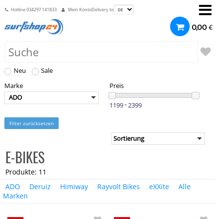
Hotline
034297 141833
Mein Konto
Delivery to
€
0,00
Neu
Sale
Marke
Preis
ADO
-
Filter zurücksetzen
E-BIKES
Produkte: 11
ADO
Deruiz
Himiway
Rayvolt Bikes
eXXite
Alle
Marken