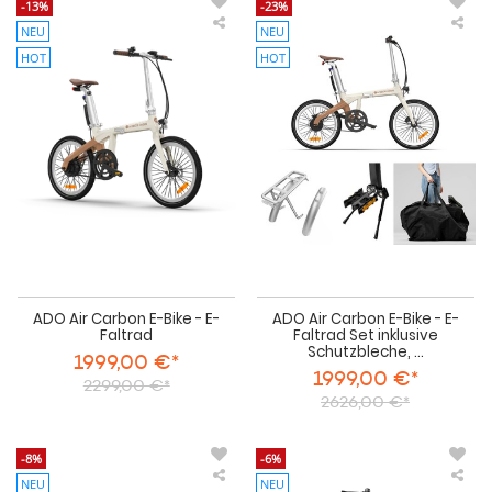
-13%
-23%
NEU
NEU
ADO
AD
Air
Air
HOT
HOT
Carbon
Car
E-
E-
Bike
Bik
-
-
E-
E-
Faltrad
Fal
Set
ink
Sch
Gep
Stä
Tra
ADO Air Carbon E-Bike - E-
ADO Air Carbon E-Bike - E-
Faltrad
Faltrad Set inklusive
Schutzbleche, ...
1999,00 €*
1999,00 €*
2299,00 €*
2626,00 €*
-8%
-6%
NEU
NEU
ADO
AD