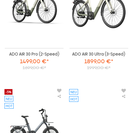
Speed)
Spe
ADO AIR 30 Pro (2-Speed)
ADO AIR 30 Ultra (3-Speed)
1499,00 €*
1899,00 €*
1699,00 €*
1999,00 €*
-5%
NEU
NEU
HOT
ADO
AD
Air
Air
HOT
One
On
Pro
Ultr
E-
E-
Bike
Bik
-
-