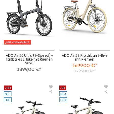
Ultra
Pro
(3-
Urb
Speed)
E-
-
Bik
faltbares
mit
E-
Rie
Bike
mit
Riemen
2026
Jetzt vorbestellen!
ADO Air 20 Ultra (3-Speed) -
ADO Air 28 Pro Urban E-Bike
faltbares E-Bike mit Riemen
mit Riemen
2026
1699,00 €*
1899,00 €*
1799,00 €*
-11%
-5%
NEU
NEU
ADO
AD
AIR
AIR
HOT
HOT
30
30
Pro
Ultr
(2-
(3-