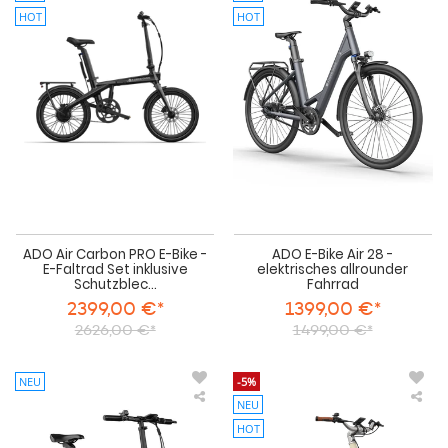
Air
E-
HOT
HOT
Carbon
Bik
PRO
Air
E-
28
Bike
-
-
ele
E-
all
Faltrad
Fah
Set
inklusive
Schutzbleche,
Gepäckträger,
Ständer,
Tragetasche
ADO Air Carbon PRO E-Bike -
ADO E-Bike Air 28 -
E-Faltrad Set inklusive
elektrisches allrounder
Schutzblec...
Fahrrad
2399,00 €*
1399,00 €*
2626,00 €*
1499,00 €*
NEU
-5%
NEU
ADO
AD
Air
Air
HOT
20
28