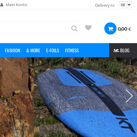
Mein Konto
Delivery to
€
0,00
FASHION
& MORE
E-FOILS
FITNESS
BLOG