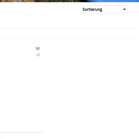
ION
Shoes
Scrub
unisex
-
Footwear
r