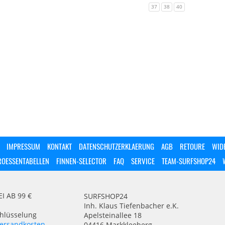
37
38
40
IMPRESSUM
KONTAKT
DATENSCHUTZERKLAERUNG
AGB
RETOURE
WID
ROESSENTABELLEN
FINNEN-SELECTOR
FAQ
SERVICE
TEAM-SURFSHOP24
 AB 99 €
SURFSHOP24
Inh. Klaus Tiefenbacher e.K.
chlüsselung
Apelsteinallee 18
ersandkosten
04416 Markkleeberg