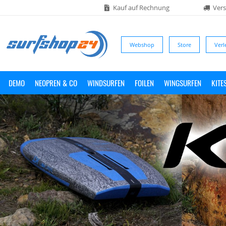
Kauf auf Rechnung
Vers
Webshop
Store
Verl
DEMO
NEOPREN & CO
WINDSURFEN
FOILEN
WINGSURFEN
KITE