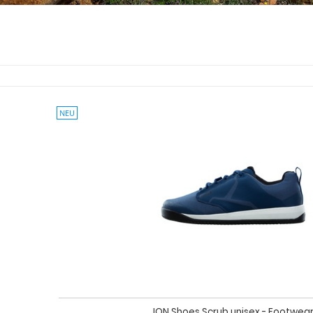
NEU
ION Shoes Scrub unisex - Footwea