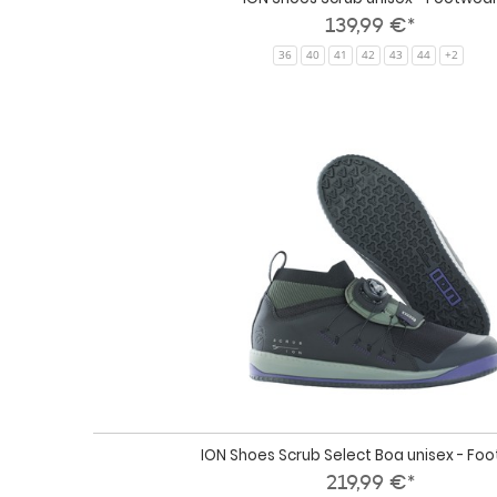
139,99 €*
36
40
41
42
43
44
+2
ION Shoes Scrub Select Boa unisex - Fo
219,99 €*