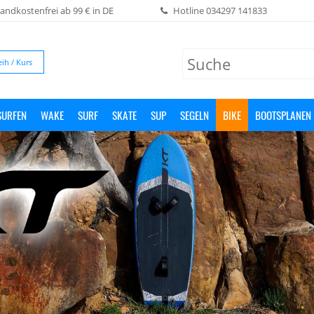
andkostenfrei ab 99 € in DE
Hotline
034297 141833
eih / Kurs
SURFEN
WAKE
SURF
SKATE
SUP
SEGELN
BIKE
BOOTSPLANEN