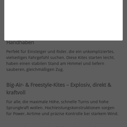
liebst, Tricks übst oder Wellen surfst – hier findest du
garantiert den passenden Kite für deine nächste Session.
Die richtige Kite-Auswahl für jeden Style
Freeride-Kites – Allround & Einfach zu
Handhaben
Perfekt für Einsteiger und Rider, die ein unkompliziertes,
vielseitiges Fahrgefühl suchen. Diese Kites starten leicht,
haben einen stabilen Stand am Himmel und liefern
sauberen, gleichmäßigen Zug.
Big-Air- & Freestyle-Kites – Explosiv, direkt &
kraftvoll
Für alle, die maximale Höhe, schnelle Turns und hohe
Sprungkraft wollen. Hochleistungskonstruktionen sorgen
für Power, Airtime und präzise Kontrolle bei starkem Wind.