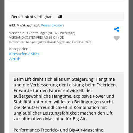
Orbit
Rea
Kite
Kite
2027
202
Derzeit nicht verfügbar ...
inkl. MwSt. ggf. zzgl.
Versandkosten
Versand aus Zentrallager (ca. 3–5 Werktage)
VERSANDKOSTENFREI AB 99 € in DE
(abweichend bei Sperrgut wie Boards, Segeln und Gabelbäumen)
Kategorien:
Kitesurfen / Kites
Airush
North Orbit Kite 2027
North Reach Kite 2026
Beim Lift dreht sich alles um Steigerung, Hangtime
1729,00 €*
1499,00 €*
und die Verbesserung der Leistung beim Freeriden.
Er wurde für den Fahrer entwickelt, der
10m
11m
12m
14m
7m
10m
11m
12m
13m
17m
außergewöhnliche Hangtime, explosive Power und
19m
+5
Stabilität unter den wildesten Bedingungen sucht.
Die Benutzerfreundlichkeit in Kombination mit
unglaublicher Leistungsfähigkeit machen den Lift
-35%
-35%
zur ultimativen Maschine für Big Air.
HOT
HOT
GA
GA
Kites
Kite
Performance-Freeride- und Big-Air-Maschine.
2025
202