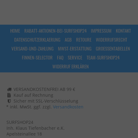
HOME
RABATT-AKTIONEN-BEI-SURFSHOP24
IMPRESSUM
KONTAKT
DATENSCHUTZERKLAERUNG
AGB
RETOURE
WIDERRUFSRECHT
VERSAND-UND-ZAHLUNG
MWST-ERSTATTUNG
GROESSENTABELLEN
FINNEN-SELECTOR
FAQ
SERVICE
TEAM-SURFSHOP24
WIDERRUF ERKLÄREN
VERSANDKOSTENFREI AB 99 €
Kauf auf Rechnung
Sicher mit SSL-Verschlüsselung
* inkl. MwSt. ggf. zzgl.
Versandkosten
SURFSHOP24
Inh. Klaus Tiefenbacher e.K.
Apelsteinallee 18