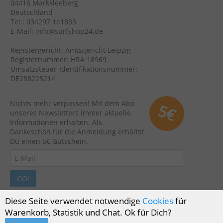
04416 Markkleeberg
Deutschland
Tel.: 034297 141833
E-Mail: info@surfshop24.de
Registergericht: Amtsgericht Leipzig
Registernummer: HRA 18969
Umsatzsteuer-Identifikationsnummer:
DE288225214
Nichts mehr verpassen! Mit dem Abo
5€
unseres Newsletters immer aktuelle
Informationen erhalten. Als
Dankeschön für die Anmeldung erhältst
Du einen 5€ Gutschein.
GO!
Diese Seite verwendet notwendige
Cookies
für
Warenkorb, Statistik und Chat. Ok für Dich?