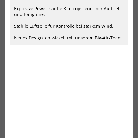
MAX
ON
Explosive Power, sanfte Kiteloops, enormer Auftrieb
und Hangtime.
Stabile Luftzelle für Kontrolle bei starkem Wind.
Neues Design, entwickelt mit unserem Big-Air-Team.
GA Kites 2025 MAX
GA Kites 2025 ONE
876,85 €*
1039,35 €*
1349,00 €*
1599,00 €*
-35%
-30%
HOT
HOT
GA
Duo
Kites
Kite
2025
Ne
Spark
-
Kite