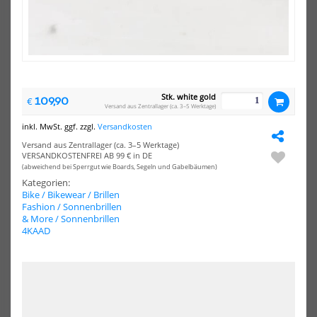
Stk. white gold
109,90
€
Versand aus Zentrallager (ca. 3–5 Werktage)
inkl. MwSt. ggf. zzgl.
Versandkosten
4KAAD MIRADOR black blue
4KAAD MIRADOR pink rose
Versand aus Zentrallager (ca. 3–5 Werktage)
VERSANDKOSTENFREI AB 99 € in DE
109,90 €*
109,90 €*
(abweichend bei Sperrgut wie Boards, Segeln und Gabelbäumen)
Kategorien:
Bike / Bikewear / Brillen
Fashion / Sonnenbrillen
& More / Sonnenbrillen
4KAAD
HOT
4KAAD
MIRADOR
white
gold