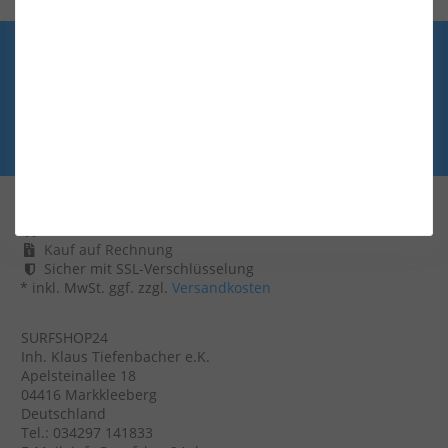
HOME
RABATT-AKTIONEN-BEI-SURFSHOP24
IMPRESSUM
KONTAKT
DATENSCHUTZERKLAERUNG
AGB
RETOURE
WIDERRUFSRECHT
VERSAND-UND-ZAHLUNG
MWST-ERSTATTUNG
GROESSENTABELLEN
FINNEN-SELECTOR
FAQ
SERVICE
TEAM-SURFSHOP24
WIDERRUF ERKLÄREN
VERSANDKOSTENFREI AB 99 €
Kauf auf Rechnung
Sicher mit SSL-Verschlüsselung
* inkl. MwSt. ggf. zzgl.
Versandkosten
SURFSHOP24
Inh. Klaus Tiefenbacher e.K.
Apelsteinallee 18
04416 Markkleeberg
Deutschland
Tel.: 034297 141833