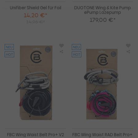
Unifiber Shield Gel für Foil
DUOTONE Wing & Kite Pump
ePump Lazepump
14,20 €*
179,00 €*
14,96 €*
NEU
NEU
HOT
HOT
FBC
FBC
Wing
Win
Waist
Wai
Belt
RA
Pro+
Belt
V2
Pro
V2
FBC Wing Waist Belt Pro+ V2
FBC Wing Waist RAD Belt Pro+