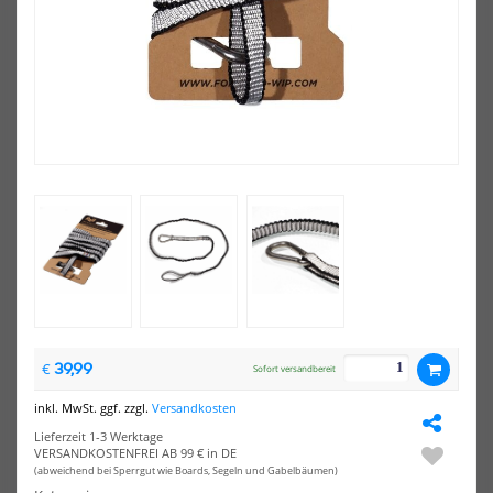
NEU
NEU
HOT
HOT
Mystic
Mys
Wing
Win
Boardleash
Calf
Mystic Wing Boardleash Calf
Mystic Wingleash
39,99
49,99 €*
24,99 €*
€
Sofort versandbereit
6ft
7ft
inkl. MwSt. ggf. zzgl.
Versandkosten
Lieferzeit 1-3 Werktage
VERSANDKOSTENFREI AB 99 € in DE
(abweichend bei Sperrgut wie Boards, Segeln und Gabelbäumen)
NEU
NEU