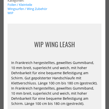
Kategorien:
HOT
HOT
Foilen / Kleinteile
Mystic
Nai
Wingsurfen / Wing Zubehör
Wingleash
Win
WIP
Wrist
Anc
WIP WING LEASH
In Frankreich hergestelltes, gewelltes Gummiband,
Mystic Wingleash Wrist
Naish Wing Anchor
10 mm breit, superleicht und weich, mit hoher
Dehnbarkeit für eine bequeme Befestigung am
44,99 €*
99,99 €*
Schirm. Gut gepolsterter Handschlaufe mit
Klettverschluss. Länge 100 cm bis 180 cm (gestreckt).
In Frankreich hergestelltes, gewelltes Gummiband,
10 mm breit, superleicht und weich, mit hoher
Dehnbarkeit für eine bequeme Befestigung am
NEU
NEU
Schirm. Länge 100 cm bis 180 cm (gestreckt).
AXIS
AXI