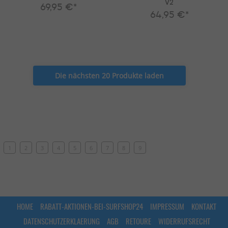
V2
69,95 €*
64,95 €*
Die nächsten 20 Produkte laden
1
2
3
4
5
6
7
8
9
HOME
RABATT-AKTIONEN-BEI-SURFSHOP24
IMPRESSUM
KONTAKT
DATENSCHUTZERKLAERUNG
AGB
RETOURE
WIDERRUFSRECHT