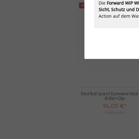
Die
Forward WIP WI
-5%
Sicht, Schutz und 
Action auf dem Wa
Red Bull Spect Eyewear Nick 
Brille+Clip
94,05 €*
99,00 €*