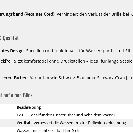
herungsband (Retainer Cord)
: Verhindert den Verlust der Brille bei
-5%
-5%
Red
Red
& Qualität
Bull
Bull
Spect
Spect
Eyewear
Eyewear
ntes Design
: Sportlich und funktional – für Wassersportler mit Sti
Blade
Cary
Sonnenbrille
RX
uckfrei
: Sitzt komfortabel ohne Druckstellen – ideal für lange Sess
Pol
Sonnenbrille
Pol
ehreren Farben
: Varianten wie Schwarz-Blau oder Schwarz-Grau je 
t auf einen Blick
Beschreibung
ade
Red Bull Spect Eyewear Cary RX
Red Bull Spe
CAT 3 – ideal für den Einsatz über und nahe dem Wasser
Sonnenbrille Pol
Sonn
75,05 €*
7
Vertikal – verbessert die Wasserstruktur-Reflexionserkennung
79,00 €*
7
Wasser- und spritzfest für klare Sicht