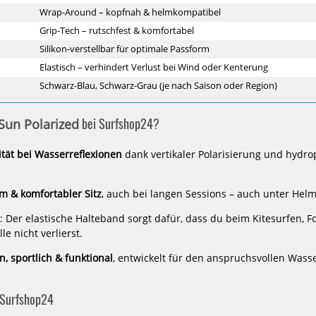
Wrap-Around – kopfnah & helmkompatibel
Grip-Tech – rutschfest & komfortabel
-5%
-5%
Silikon-verstellbar für optimale Passform
Red
Red
Elastisch – verhindert Verlust bei Wind oder Kenterung
Bull
Bull
Spect
Spect
Schwarz-Blau, Schwarz-Grau (je nach Saison oder Region)
Eyewear
Eyewear
Dakota
Jaden
Bike-
Bike-
bei Surfshop24?
Sun Polarized
Brille
Brille+Clip
ität bei Wasserreflexionen
dank vertikaler Polarisierung und hydr
m & komfortabler Sitz
, auch bei langen Sessions – auch unter Hel
: Der elastische Halteband sorgt dafür, dass du beim Kitesurfen, F
le nicht verlierst.
kota
Red Bull Spect Eyewear Jaden
Red Bull S
Bike-Brille+Clip
Sonn
, sportlich & funktional
, entwickelt für den anspruchsvollen Wasse
94,05 €*
6
99,00 €*
6
 Surfshop24