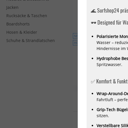
99,99 €*
Jacken
🌊 Surfshop24 präs
Rucksäcke & Taschen
🕶️ Designed für W
Boardshorts
Hosen & Kleider
NEU
Polarisierte Mon
Schuhe & Strandlatschen
Wasser – reduzi
HOT
Hindernisse im 
Hydrophobe Bes
Spritzwasser.
✅ Komfort & Funkti
Wrap-Around-De
Fahrtluft – per
Grip-Tech Bügel
sitzen.
WIP Sonnenbrille WIPSU
POLARIZED (Size L)
Verstellbare Sil