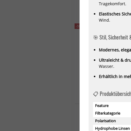
69,99 €*
Tragekomfort.
Elastisches Sic
Wind.
-5%
🎯 Stil, Sicherheit 
Modernes, elega
Ultraleicht & dr
Wasser.
Erhältlich in m
📋 Produktübersich
Feature
Red Bull Spect Eyewear Bl
Filterkategorie
Sonnenbrille Pol
133,00 €*
Polarisation
140,00 €*
Hydrophobe Linsen