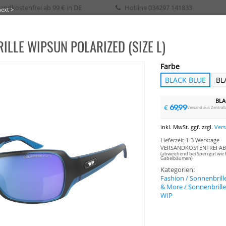
andkostenfrei ab 99 € in DE
Hotline
034297 141833
next >
ILLE WIPSUN POLARIZED (SIZE L)
eih / Kurs
Farbe
BLACK BLUE
BL
SURFEN
WAKE
SURF
SKATE
SUP
SEGELN
BIKE
BOOTSPLANEN
BLA
69,99
€
Versand aus Zentralla
inkl. MwSt. ggf. zzgl.
Ver
Lieferzeit 1-3 Werktage
VERSANDKOSTENFREI AB 
(abweichend bei Sperrgut wie 
Gabelbäumen)
Kategorien:
Fashion / Sonnenbrill
& More / Sonnenbrill
WIP