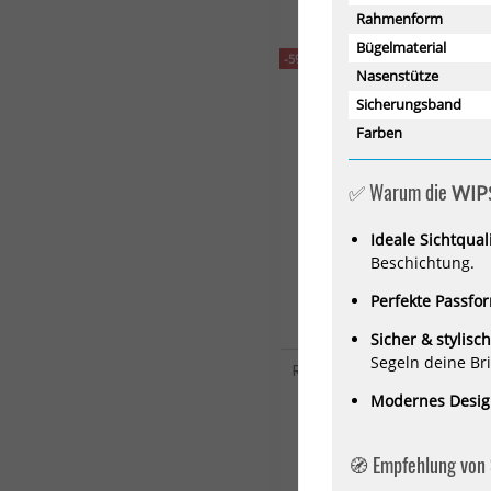
Rahmenform
Bügelmaterial
-5%
Nasenstütze
Sicherungsband
Farben
✅ Warum die
WIP
Ideale Sichtqual
Beschichtung.
Perfekte Passfor
Sicher & stylisch
Segeln deine Bril
Red Bull Spect Eyewear Da
Bike-Brille
Modernes Design
75,05 €*
79,00 €*
🧭 Empfehlung von