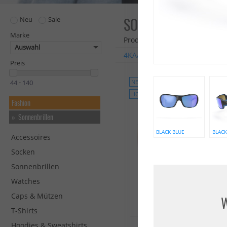
SONNENBRILLEN
Neu
Sale
Marke
Produkte: 23
Auswahl
4KAAD
Carve
Red Bull Sp
Preis
NEU
-
HOT
Fashion
Sonnenbrillen
BLACK BLUE
BLACK
Accessoires
Socken
Sonnenbrillen
Watches
Caps & Mützen
W
T-Shirts
Hoodies & Sweatshirts
WIP FLYING MASK 2.0