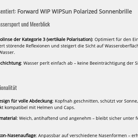
POLARIZED
P
entiert:
Forward WIP WIPSun Polarized Sonnenbrille
99,99 €*
8
assersport und Meerblick
HOT
HOT
olinse der Kategorie 3 (vertikale Polarisation)
: Optimiert für den E
ert störende Reflexionen und steigert die Sicht auf Wasseroberflä
WIP
4KAAD
Wasser.
Sonnenbrille
MIRADOR
WIPSUN
black
chichtung
: Wasser perlt einfach ab – keine Beeinträchtigung der S
POLARIZED
blue
(Size
L)
onalität
sign für volle Abdeckung
: Kopfnah geschnitten, schützt vor Sonn
fekt kompatibel mit Helmen und Caps.
material
: Weich, antihaftend und angenehm – bleibt sicher unter
N
4KAAD MIRADOR black blue
4KAAD MI
109,90 €*
10
ikon-Nasenauflage
: Anpassbar auf verschiedene Nasenformen – er