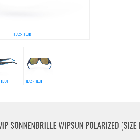
ect
WIP
Alle Marken
BLACK BLUE
NEU
NEU
HOT
HOT
WIP
WIP
FLYING
Sonnenbrille
MASK
GUST
2.0
AERO
2.0
 BLUE
BLACK BLUE
POLARIZED
IP SONNENBRILLE WIPSUN POLARIZED (SIZE 
WIP Sonnenbrille GUST AERO 2.0
WIP Sonne