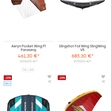
Aeryn Pocket Wing P1
Slingshot Foil Wing SlingWing
Parawing
V5
461,30 €*
685,30 €*
659,00 €*
979,00 €*
3,0
4,0
-20%
-20%
NEU
Slingshot
VA
Foil
Foil
Wing
Win
Javelin
X
V1
RA
mit
202
Fenster