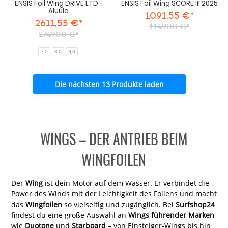
ENSIS Foil Wing DRIVE LTD -
ENSIS Foil Wing SCORE III 2025
Aluula
1091,55 €*
2611,55 €*
1149,00 €*
2749,00 €*
7,0
8,0
9,0
Die nächsten 13 Produkte laden
WINGS – DER ANTRIEB BEIM
WINGFOILEN
Der
Wing
ist dein Motor auf dem Wasser. Er verbindet die
Power des Winds mit der Leichtigkeit des Foilens und macht
das
Wingfoilen
so vielseitig und zugänglich. Bei
Surfshop24
findest du eine große Auswahl an
Wings führender Marken
wie
Duotone
und
Starboard
– von Einsteiger-Wings bis hin