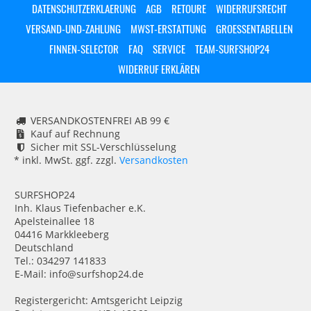
DATENSCHUTZERKLAERUNG
AGB
RETOURE
WIDERRUFSRECHT
VERSAND-UND-ZAHLUNG
MWST-ERSTATTUNG
GROESSENTABELLEN
FINNEN-SELECTOR
FAQ
SERVICE
TEAM-SURFSHOP24
WIDERRUF ERKLÄREN
VERSANDKOSTENFREI AB 99 €
Kauf auf Rechnung
Sicher mit SSL-Verschlüsselung
* inkl. MwSt. ggf. zzgl.
Versandkosten
SURFSHOP24
Inh. Klaus Tiefenbacher e.K.
Apelsteinallee 18
04416 Markkleeberg
Deutschland
Tel.: 034297 141833
E-Mail: info@surfshop24.de
Registergericht: Amtsgericht Leipzig