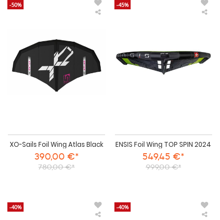
-50%
-45%
XO-
ENS
Sails
Foil
Foil
Win
Wing
TO
Atlas
SPI
Black
202
XO-Sails Foil Wing Atlas Black
ENSIS Foil Wing TOP SPIN 2024
390,00 €*
549,45 €*
780,00 €*
999,00 €*
-40%
-40%