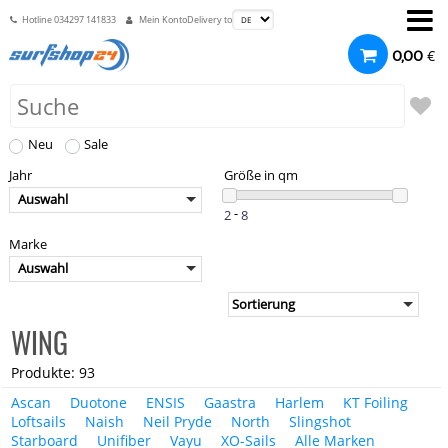
Hotline
034297 141833
Mein Konto
Delivery to
€
0,00
Neu
Sale
Jahr
Größe in qm
Auswahl
-
Marke
Auswahl
WING
Produkte: 93
Ascan
Duotone
ENSIS
Gaastra
Harlem
KT Foiling
Loftsails
Naish
Neil Pryde
North
Slingshot
Starboard
Unifiber
Vayu
XO-Sails
Alle Marken