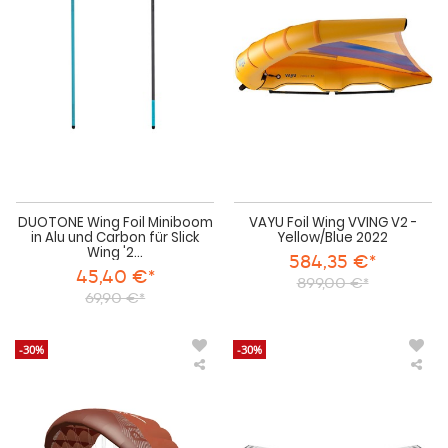
Miniboom
VVI
in
V2
Alu
-
und
Yel
Carbon
202
für
Slick
Wing
'22
&
2023
DUOTONE Wing Foil Miniboom
VAYU Foil Wing VVING V2 -
in Alu und Carbon für Slick
Yellow/Blue 2022
Wing '2...
584,35 €*
45,40 €*
899,00 €*
69,90 €*
-30%
-30%
Aeryn
Sli
Pocket
Foil
Wing
Win
P1
Sli
Parawing
V5