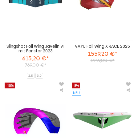
2023
Slingshot Foil Wing Javelin V1
VAYU Foil Wing X RACE 2025
mit Fenster 2023
1559,20 €*
615,20 €*
1949,00 €*
769,00 €*
2.5
3.0
-10%
-5%
NEU
ENSIS
ENS
Foil
Foil
Wing
Win
Roger
Dou
V2
AC
ParaWing
Downwind/Prone-
Foiling
2025