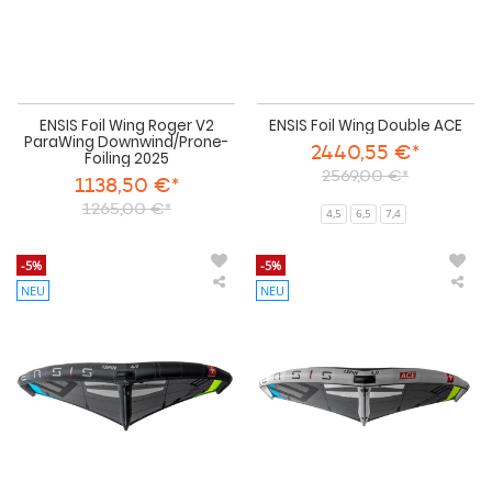
ENSIS Foil Wing Roger V2
ENSIS Foil Wing Double ACE
ParaWing Downwind/Prone-
2440,55 €*
Foiling 2025
2569,00 €*
1138,50 €*
1265,00 €*
4,5
6,5
7,4
-5%
-5%
NEU
NEU
ENSIS
ENS
Foil
Win
Wing
Foil
TOP
TO
SPIN
SPI
II
II
Dacron
AC
2026
202