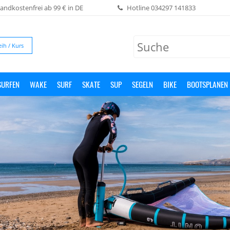
andkostenfrei ab 99 € in DE
Hotline
034297 141833
eih / Kurs
SURFEN
WAKE
SURF
SKATE
SUP
SEGELN
BIKE
BOOTSPLANEN