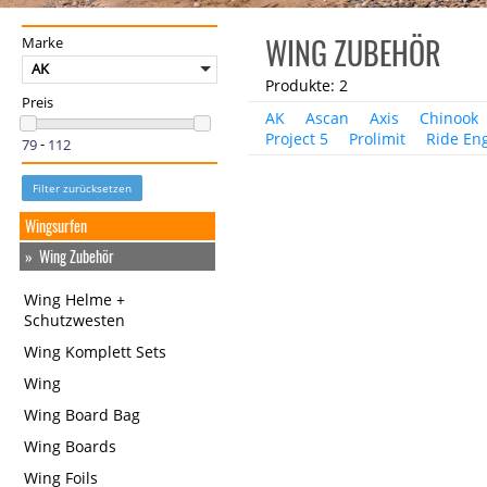
WING ZUBEHÖR
Marke
AK
Produkte: 2
Preis
AK
Ascan
Axis
Chinook
Project 5
Prolimit
Ride En
-
Filter zurücksetzen
Wingsurfen
Wing Zubehör
Wing Helme +
Schutzwesten
Wing Komplett Sets
Wing
Wing Board Bag
Wing Boards
Wing Foils