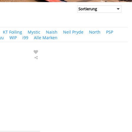
KT Foiling
Mystic
Naish
Neil Pryde
North
PSP
yu
WIP
i99
Alle Marken
AK
Wing
Foil
Fußschlaufe
Ether
Black
Set
of
3
2024