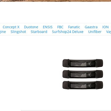
Concept X
Duotone
ENSIS
FBC
Fanatic
Gaastra
ION
gine
Slingshot
Starboard
Surfshop24 Deluxe
Unifiber
Va