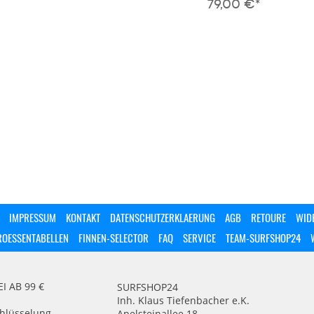
79,00 €*
IMPRESSUM
KONTAKT
DATENSCHUTZERKLAERUNG
AGB
RETOURE
WID
ROESSENTABELLEN
FINNEN-SELECTOR
FAQ
SERVICE
TEAM-SURFSHOP24
 AB 99 €
SURFSHOP24
Inh. Klaus Tiefenbacher e.K.
chlüsselung
Apelsteinallee 18