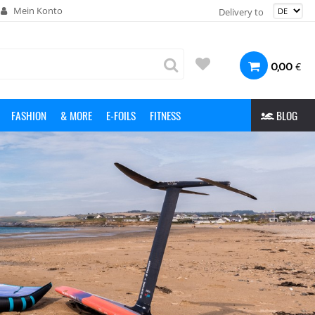
Mein Konto
Delivery to
€
0,00
FASHION
& MORE
E-FOILS
FITNESS
BLOG