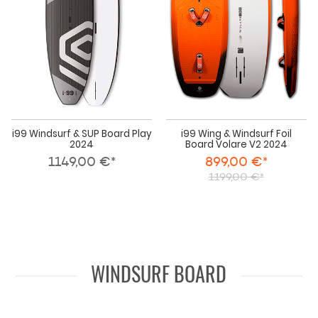
Play
Boa
2024
Vol
V2
202
i99 Windsurf & SUP Board Play
i99 Wing & Windsurf Foil
2024
Board Volare V2 2024
1149,00 €*
899,00 €*
1199,00 €*
WINDSURF BOARD