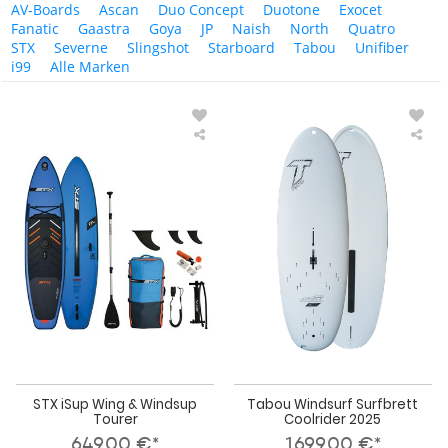
AV-Boards
Ascan
Duo Concept
Duotone
Exocet
Fanatic
Gaastra
Goya
JP
Naish
North
Quatro
STX
Severne
Slingshot
Starboard
Tabou
Unifiber
i99
Alle Marken
STX
Ta
iSup
Win
Wing
Sur
&
Coo
Windsup
202
Tourer
STX iSup Wing & Windsup
Tabou Windsurf Surfbrett
Tourer
Coolrider 2025
649,00 €*
1699,00 €*