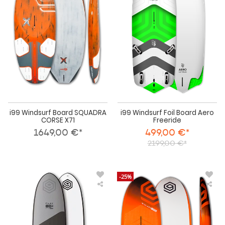
Board
Foil
SQUADRA
Boa
CORSE
Aer
X71
Fre
i99 Windsurf Board SQUADRA
i99 Windsurf Foil Board Aero
CORSE X71
Freeride
1649,00 €*
499,00 €*
2199,00 €*
-25%
i99
i99
Windsurf
Win
&
&
SUP
Win
Board
Foil