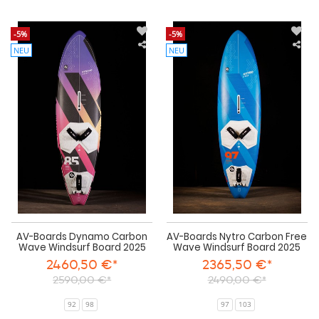
-5%
-5%
NEU
NEU
AV-
AV-
Boards
Boa
Dynamo
Nyt
Carbon
Car
Wave
Fre
Windsurf
Wa
Board
Win
2025
Boa
202
AV-Boards Dynamo Carbon
AV-Boards Nytro Carbon Free
Wave Windsurf Board 2025
Wave Windsurf Board 2025
2460,50 €*
2365,50 €*
2590,00 €*
2490,00 €*
92
98
97
103