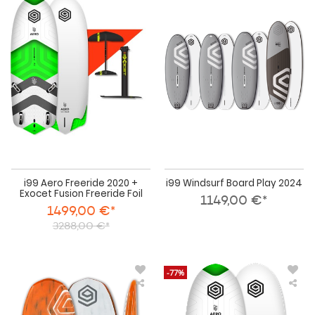
i99
i99
Aero
Win
Freeride
Boa
2020
Pla
+
202
Exocet
Fusion
Freeride
Foil
i99 Aero Freeride 2020 +
i99 Windsurf Board Play 2024
Exocet Fusion Freeride Foil
1149,00 €*
1499,00 €*
3288,00 €*
-77%
i99
i99
Windsurf
Win