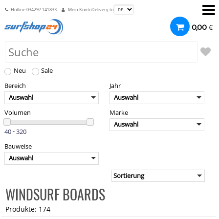
Hotline
034297 141833
Mein Konto
Delivery to
€
0,00
Neu
Sale
Bereich
Jahr
Auswahl
Auswahl
Volumen
Marke
Auswahl
-
Bauweise
Auswahl
WINDSURF BOARDS
Produkte: 174