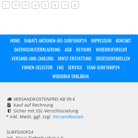
1
2
3
4
5
6
7
8
HOME
RABATT-AKTIONEN-BEI-SURFSHOP24
IMPRESSUM
KONTAKT
DATENSCHUTZERKLAERUNG
AGB
RETOURE
WIDERRUFSRECHT
VERSAND-UND-ZAHLUNG
MWST-ERSTATTUNG
GROESSENTABELLEN
FINNEN-SELECTOR
FAQ
SERVICE
TEAM-SURFSHOP24
WIDERRUF ERKLÄREN
VERSANDKOSTENFREI AB 99 €
Kauf auf Rechnung
Sicher mit SSL-Verschlüsselung
* inkl. MwSt. ggf. zzgl.
Versandkosten
SURFSHOP24
Inh. Klaus Tiefenbacher e.K.