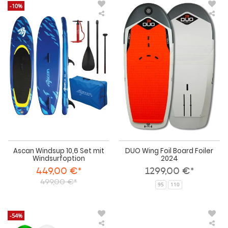
-10%
Ascan
DU
Windsup
Win
10,6
Foil
Set
Boa
mit
Foil
Windsurfoption
202
Ascan Windsup 10,6 Set mit
DUO Wing Foil Board Foiler
Windsurfoption
2024
449,00 €*
1299,00 €*
499,00 €*
95
110
-54%