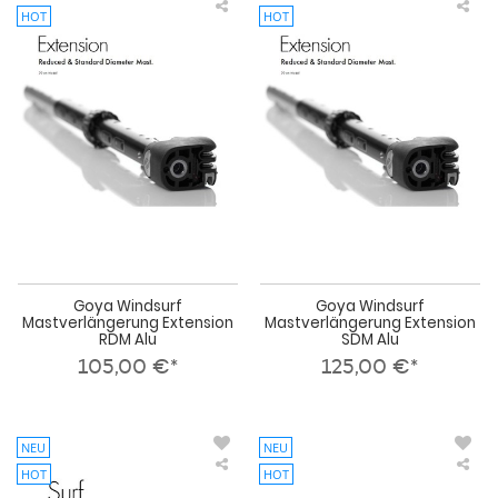
HOT
HOT
Goya
Goy
Windsurf
Win
Mastverlängerung
Mas
Extension
Ext
RDM
SD
Alu
Alu
Goya Windsurf
Goya Windsurf
Mastverlängerung Extension
Mastverlängerung Extension
RDM Alu
SDM Alu
105,00 €*
125,00 €*
NEU
NEU
HOT
HOT
Goya
Nor
Windsurf
Win