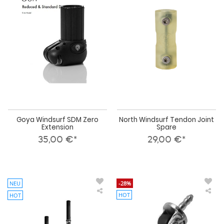
SDM
Te
Zero
Join
Extension
Spa
Goya Windsurf SDM Zero
North Windsurf Tendon Joint
Extension
Spare
35,00 €*
29,00 €*
NEU
-28%
HOT
HOT
SEVERNE
Chi
Windsurf
Te
Verlängerung
Pro
CYCLOPS
Fle