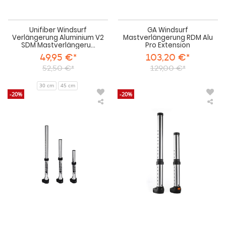
Unifiber Windsurf
GA Windsurf
Verlängerung Aluminium V2
Mastverlängerung RDM Alu
SDM Mastverlängeru...
Pro Extension
49,95 €*
103,20 €*
52,50 €*
129,00 €*
30 cm
45 cm
-20%
-20%
Unifiber
Uni
Aluminium
Win
US-
Ver
System
Alu
RDM
Cro
Mastverlängerung
Pul
SD
202