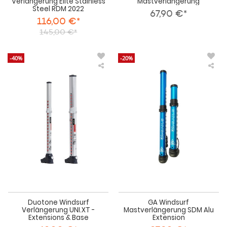
Verlängerung Elite Stainless
Mastverlängerung
Steel RDM 2022
67,90 €*
116,00 €*
145,00 €*
-40%
-20%
Duotone
GA
Windsurf
Win
Verlängerung
Mas
UNI.XT
SD
-
Alu
Extensions
Ext
&
Base
Duotone Windsurf
GA Windsurf
Verlängerung UNI.XT -
Mastverlängerung SDM Alu
Extensions & Base
Extension