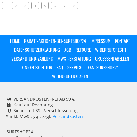
1
2
3
4
5
6
7
8
HOME
RABATT-AKTIONEN-BEI-SURFSHOP24
IMPRESSUM
KONTAKT
DATENSCHUTZERKLAERUNG
AGB
RETOURE
WIDERRUFSRECHT
VERSAND-UND-ZAHLUNG
MWST-ERSTATTUNG
GROESSENTABELLEN
FINNEN-SELECTOR
FAQ
SERVICE
TEAM-SURFSHOP24
WIDERRUF ERKLÄREN
VERSANDKOSTENFREI AB 99 €
Kauf auf Rechnung
Sicher mit SSL-Verschlüsselung
* inkl. MwSt. ggf. zzgl.
Versandkosten
SURFSHOP24