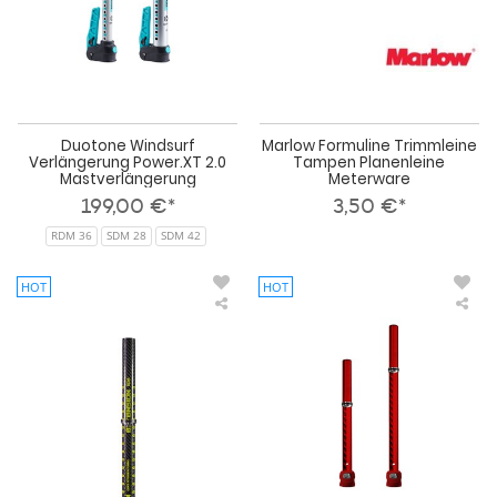
Duotone Windsurf
Marlow Formuline Trimmleine
Verlängerung Power.XT 2.0
Tampen Planenleine
Mastverlängerung
Meterware
199,00 €*
3,50 €*
RDM 36
SDM 28
SDM 42
HOT
HOT
Point
Sev
7
Win
Windsurf
Mas
Mastverlängerung
TRI
Carbon
XTE
PRO
HD
Extensions