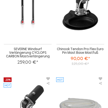
CARBON
Eur
Mastverlängerung
Pin
Mas
Bas
Mas
SEVERNE Windsurf
Chinook Tendon Pro Flex Euro
Verlängerung CYCLOPS
Pin Mast Base Mastfuß
CARBON Mastverlängerung
90,00 €*
259,00 €*
125,00 €*
-20%
HOT
HOT
Chinook
Duo
Tendon
Tri
Pro
Dy
Flex
Ro
US
4.5
Cup
für