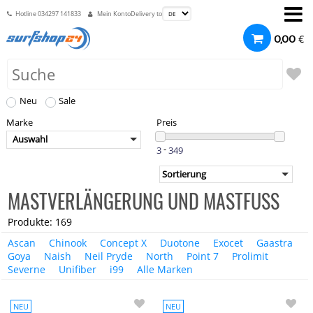
Hotline
034297 141833
Mein Konto
Delivery to
€
0,00
Neu
Sale
Marke
Preis
Auswahl
-
MASTVERLÄNGERUNG UND MASTFUSS
Produkte: 169
Ascan
Chinook
Concept X
Duotone
Exocet
Gaastra
Goya
Naish
Neil Pryde
North
Point 7
Prolimit
Severne
Unifiber
i99
Alle Marken
NEU
NEU