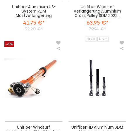
Unifiber Aluminium US-
Unifiber Windsurf
System RDM
Verlängerung Aluminium
Mastverlängerung
Cross Pulley SDM 2022...
41,75 €*
63,95 €*
52,20 €*
79,94 €*
30 cm
45 cm
-20%
Unifiber
Uni
Windsurf
HD
Verlängerung
Alu
Elite
SD
Stainless
Mas
Steel
RDM
2022
Unifiber Windsurf
Unifiber HD Aluminium SDM