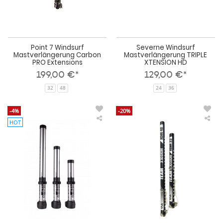
Point 7 Windsurf
Severne Windsurf
Mastverlängerung Carbon
Mastverlängerung TRIPLE
PRO Extensions
XTENSION HD
199,00 €*
129,00 €*
32
48
24
36
-4%
-20%
HOT
Unifiber
GA
Windsurf
Win
Verlängerung
Mas
Aluminium
RD
V2
Alu
SDM
Pro
Mastverlängerung
Ext