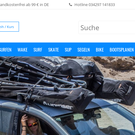
andkostenfrei ab 99 € in DE
Hotline
034297 141833
eih / Kurs
SURFEN
WAKE
SURF
SKATE
SUP
SEGELN
BIKE
BOOTSPLANEN