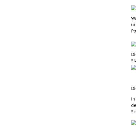
Wa
un
Po
Di
St
Di
In
de
Sc