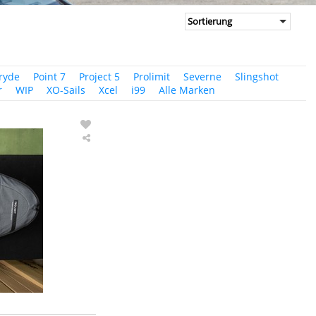
Pryde
Point 7
Project 5
Prolimit
Severne
Slingshot
r
WIP
XO-Sails
Xcel
i99
Alle Marken
Surfshop24
Deluxe
X
Prolimit
Windsurf
Boardbag
Sport
Grey/White