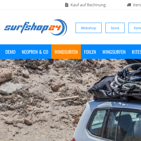
Kauf auf Rechnung
Vers
Webshop
Store
Verl
DEMO
NEOPREN & CO
WINDSURFEN
FOILEN
WINGSURFEN
KITE