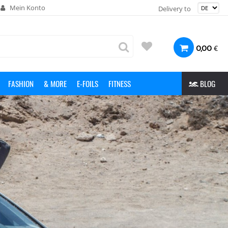
Mein Konto
Delivery to
€
0,00
FASHION
& MORE
E-FOILS
FITNESS
BLOG