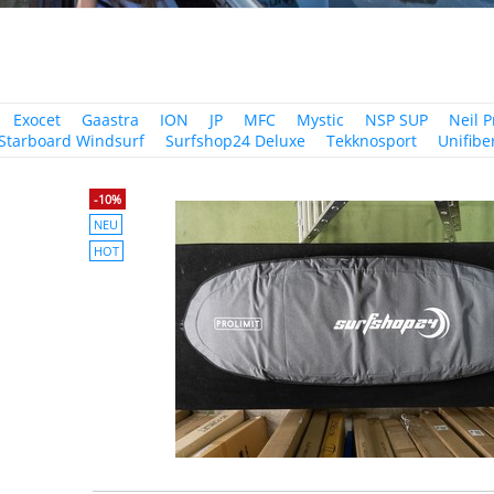
Exocet
Gaastra
ION
JP
MFC
Mystic
NSP SUP
Neil 
Starboard Windsurf
Surfshop24 Deluxe
Tekknosport
Unifibe
-10%
NEU
HOT