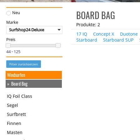
BOARD BAG
Neu
Marke
Produkte: 2
Surfshop24 Deluxe
17 IQ
Concept X
Duotone
Starboard
Starboard SUP
Preis
-
Filter zurücksetzen
Windsurfen
Board Bag
IQ Foil Class
Segel
Surfbrett
Finnen
Masten