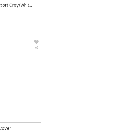
ort Grey/Whit...
Surfshop24
Deluxe
Sitzbezug
Car
Seat
Cover
 Cover