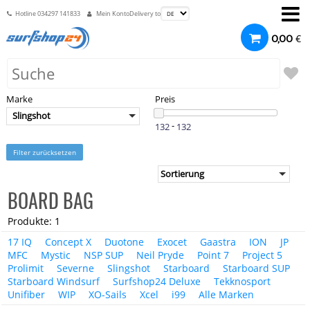
Hotline
034297 141833
Mein Konto
Delivery to
€
0,00
Marke
Preis
Slingshot
-
Filter zurücksetzen
BOARD BAG
Produkte: 1
17 IQ
Concept X
Duotone
Exocet
Gaastra
ION
JP
MFC
Mystic
NSP SUP
Neil Pryde
Point 7
Project 5
Prolimit
Severne
Slingshot
Starboard
Starboard SUP
Starboard Windsurf
Surfshop24 Deluxe
Tekknosport
Unifiber
WIP
XO-Sails
Xcel
i99
Alle Marken