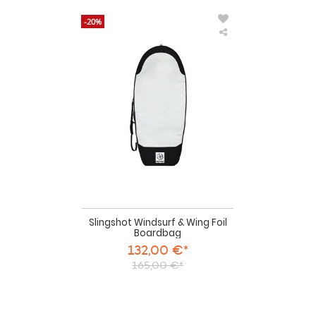
-20%
Slingshot
Windsurf
&
Wing
Foil
Boardbag
Slingshot Windsurf & Wing Foil
Boardbag
132,00 €*
165,00 €*