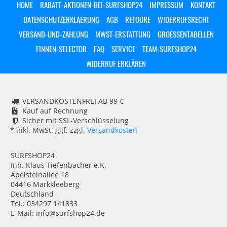
HOME
RABATT-AKTIONEN-BEI-SURFSHOP24
IMPRESSUM
KONTAKT
DATENSCHUTZERKLAERUNG
AGB
RETOURE
WIDERRUFSRECHT
VERSAND-UND-ZAHLUNG
MWST-ERSTATTUNG
GROESSENTABELLEN
FINNEN-SELECTOR
FAQ
SERVICE
TEAM-SURFSHOP24
WIDERRUF ERKLÄREN
VERSANDKOSTENFREI AB 99 €
Kauf auf Rechnung
Sicher mit SSL-Verschlüsselung
* inkl. MwSt. ggf. zzgl.
Versandkosten
SURFSHOP24
Inh. Klaus Tiefenbacher e.K.
Apelsteinallee 18
04416 Markkleeberg
Deutschland
Tel.: 034297 141833
E-Mail: info@surfshop24.de