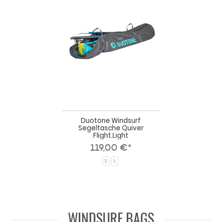
Windsurf
Segeltasche
Quiver
Flight.Light
Duotone Windsurf
Segeltasche Quiver
Flight.Light
119,00 €*
S
L
WINDSURF BAGS