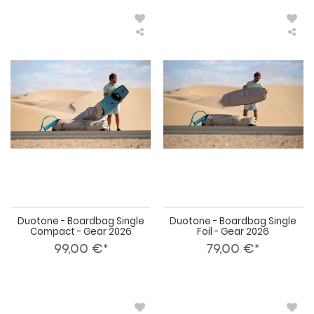
Duotone
Duo
-
-
Boardbag
Boa
Single
Sin
Compact
Foil
-
-
Gear
Gea
2026
202
Duotone - Boardbag Single
Duotone - Boardbag Single
Compact - Gear 2026
Foil - Gear 2026
99,00 €*
79,00 €*