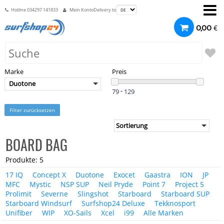
Hotline
034297 141833
Mein Konto
Delivery to
€
0,00
Marke
Preis
Duotone
-
Filter zurücksetzen
BOARD BAG
Produkte: 5
17 IQ
Concept X
Duotone
Exocet
Gaastra
ION
JP
MFC
Mystic
NSP SUP
Neil Pryde
Point 7
Project 5
Prolimit
Severne
Slingshot
Starboard
Starboard SUP
Starboard Windsurf
Surfshop24 Deluxe
Tekknosport
Unifiber
WIP
XO-Sails
Xcel
i99
Alle Marken