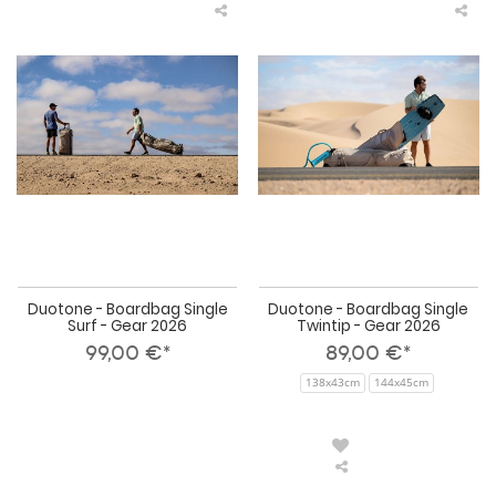
Duotone
Duo
-
-
Boardbag
Boa
Single
Sin
Surf
Twi
-
-
Gear
Gea
2026
202
Duotone - Boardbag Single
Duotone - Boardbag Single
Surf - Gear 2026
Twintip - Gear 2026
99,00 €*
89,00 €*
138x43cm
144x45cm
Duotone