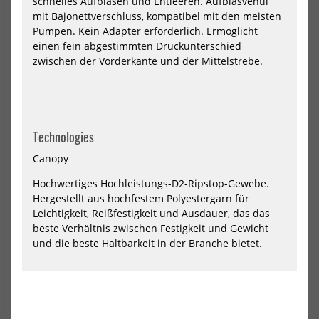
schnelles Aufblasen und Entleeren. Aufblasventil
mit Bajonettverschluss, kompatibel mit den meisten
Pumpen. Kein Adapter erforderlich. Ermöglicht
einen fein abgestimmten Druckunterschied
zwischen der Vorderkante und der Mittelstrebe.
North Nova Pro Wing 2024
North Wing Loft Pro 2026
Technologies
718,00 €*
1679,00 €*
Canopy
1199,00 €*
6m
7m
8m
Hochwertiges Hochleistungs-D2-Ripstop-Gewebe.
Hergestellt aus hochfestem Polyestergarn für
Leichtigkeit, Reißfestigkeit und Ausdauer, das das
NEU
NEU
beste Verhältnis zwischen Festigkeit und Gewicht
und die beste Haltbarkeit in der Branche bietet.
North
Nor
Wing
Win
Mode
Mo
Pro
Pro
2026
202