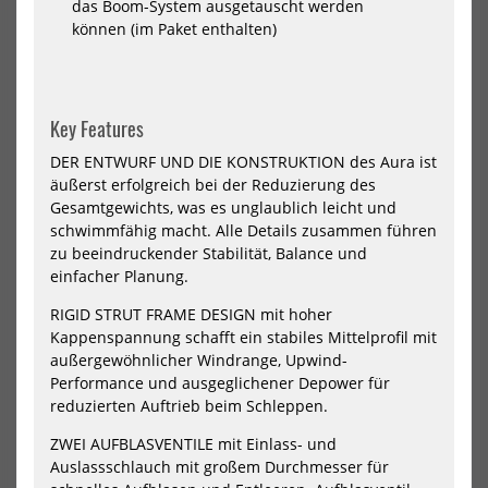
das Boom-System ausgetauscht werden
2026
202
können (im Paket enthalten)
Key Features
DER ENTWURF UND DIE KONSTRUKTION des Aura ist
äußerst erfolgreich bei der Reduzierung des
Gesamtgewichts, was es unglaublich leicht und
schwimmfähig macht. Alle Details zusammen führen
North Parawing Ranger 2026
North Wing Nova 2026
zu beeindruckender Stabilität, Balance und
599,00 €*
1199,00 €*
einfacher Planung.
2,2
3,2
4,2
5,2
4.2m
4.8m
5.4m
6.2m
7m
RIGID STRUT FRAME DESIGN mit hoher
Kappenspannung schafft ein stabiles Mittelprofil mit
außergewöhnlicher Windrange, Upwind-
-40%
NEU
Performance und ausgeglichener Depower für
reduzierten Auftrieb beim Schleppen.
HOT
North
Nor
Nova
Win
ZWEI AUFBLASVENTILE mit Einlass- und
Pro
Lof
Auslassschlauch mit großem Durchmesser für
Wing
Pro
2024
202