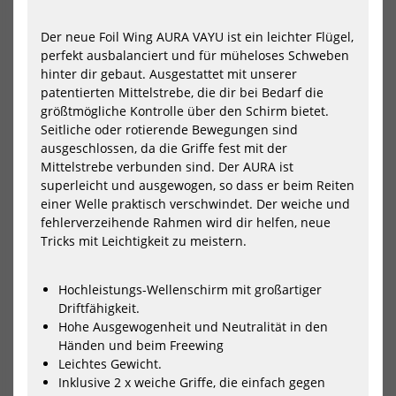
GA
Nor
Foil
Mo
Wing
Ultr
Der neue Foil Wing AURA VAYU ist ein leichter Flügel,
CROSS
Win
perfekt ausbalanciert und für müheloses Schweben
2025
202
hinter dir gebaut. Ausgestattet mit unserer
patentierten Mittelstrebe, die dir bei Bedarf die
größtmögliche Kontrolle über den Schirm bietet.
Seitliche oder rotierende Bewegungen sind
ausgeschlossen, da die Griffe fest mit der
Mittelstrebe verbunden sind. Der AURA ist
superleicht und ausgewogen, so dass er beim Reiten
einer Welle praktisch verschwindet. Der weiche und
fehlerverzeihende Rahmen wird dir helfen, neue
GA Foil Wing CROSS 2025
North Mode Ultra Wing 2025
Tricks mit Leichtigkeit zu meistern.
507,10 €*
1364,30 €*
1079,00 €*
1949,00 €*
Hochleistungs-Wellenschirm mit großartiger
3.7
4.7
5.2
6.2
6.7
7.2
+1
Driftfähigkeit.
Hohe Ausgewogenheit und Neutralität in den
NEU
NEU
Händen und beim Freewing
HOT
HOT
Leichtes Gewicht.
North
Nor
Parawing
Win
Inklusive 2 x weiche Griffe, die einfach gegen
Ranger
Nov