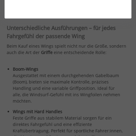
zu High-Performance-Modellen für Freeride, Freestyle oder
Wellen.
Unterschiedliche Ausführungen – für jedes
Fahrgefühl der passende Wing
Beim Kauf eines Wings spielt nicht nur die Größe, sondern
auch die Art der
Griffe
eine entscheidende Rolle:
Boom-Wings
Ausgestattet mit einem durchgehenden Gabelbaum
(Boom), bieten sie maximale Kontrolle, präzises
Handling und eine variable Griffposition. Ideal für
alle, die Windsurf-Gefühl mit ins Wingfoilen nehmen
möchten.
Wings mit Hard Handles
Feste Griffe aus stabilem Material sorgen für ein
direktes Fahrgefühl und eine effiziente
Kraftübertragung. Perfekt für sportliche Fahrer:innen,