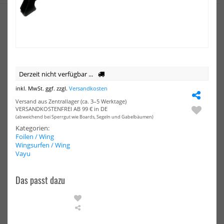
NEU
HOT
HOT
DUOTONE
Duo
Wing
Win
&
&
Kite
Kite
Pump
Pu
Derzeit nicht verfügbar ...
ePump
Lazepump
inkl. MwSt. ggf. zzgl.
Versandkosten
Versand aus Zentrallager (ca. 3–5 Werktage)
VERSANDKOSTENFREI AB 99 € in DE
(abweichend bei Sperrgut wie Boards, Segeln und Gabelbäumen)
Kategorien:
Foilen / Wing
Wingsurfen / Wing
Vayu
DUOTONE Wing & Kite Pump
Duotone Wing & Kite Pumpe
ePump Lazepump
49,00 €*
Das passt dazu
179,00 €*
L
XL
VAYU
Foil