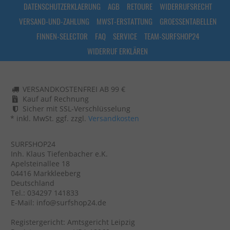
DATENSCHUTZERKLAERUNG
AGB
RETOURE
WIDERRUFSRECHT
VERSAND-UND-ZAHLUNG
MWST-ERSTATTUNG
GROESSENTABELLEN
FINNEN-SELECTOR
FAQ
SERVICE
TEAM-SURFSHOP24
WIDERRUF ERKLÄREN
VERSANDKOSTENFREI AB 99 €
Kauf auf Rechnung
Sicher mit SSL-Verschlüsselung
* inkl. MwSt. ggf. zzgl.
Versandkosten
SURFSHOP24
Inh. Klaus Tiefenbacher e.K.
Apelsteinallee 18
04416 Markkleeberg
Deutschland
Tel.: 034297 141833
E-Mail: info@surfshop24.de
Registergericht: Amtsgericht Leipzig