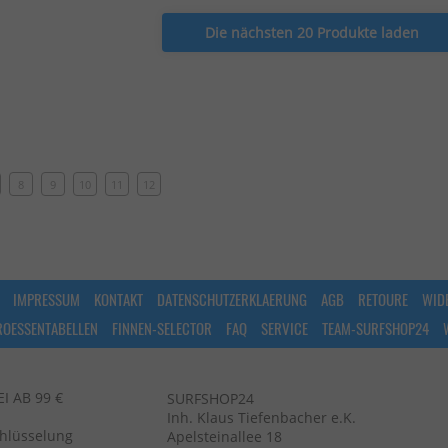
Die nächsten 20 Produkte laden
8
9
10
11
12
IMPRESSUM
KONTAKT
DATENSCHUTZERKLAERUNG
AGB
RETOURE
WID
ROESSENTABELLEN
FINNEN-SELECTOR
FAQ
SERVICE
TEAM-SURFSHOP24
 AB 99 €
SURFSHOP24
Inh. Klaus Tiefenbacher e.K.
chlüsselung
Apelsteinallee 18