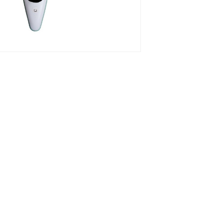
uotone
ENSIS
Exocet
Fanatic
Goya
JP
KT
KT Foiling
ard
Tabou
Unifiber
Vayu
i99
Alle Marken
-20%
-20%
NEU
NEU
AXIS
North
Pump
Wing
HOT
HOT
Foil
Foil
Board
Board
Dock
Seek
999
2025
RED
GLASS
inklusive
Original
Axis
VAYU
Boardbag
Wing
Foil
Set