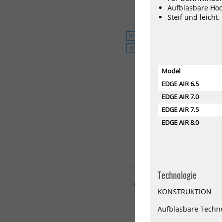
48
58
68
78
88
98
Aufblasbare Hoc
Steif und leicht.
NEU
HOT
Model
EDGE AIR 6.5
EDGE AIR 7.0
EDGE AIR 7.5
EDGE AIR 8.0
Technologie
KT Downwind Wing Foil Bo
Ginxu Dragonfly Surf 2 Ca
KONSTRUKTION
2170,00 €*
Aufblasbare Techno
106 L
120L