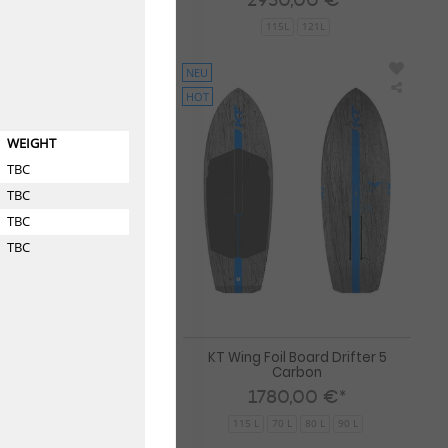
95,00 €*
115L
121L
4 L
62 L
82 L
92 L
NEU
HOT
KT
KT
Wing
Wing
Foil
Foil
WEIGHT
Board
Board
Drifter
Drifter
TBC
4
5
TBC
Carbon
Carbo
TBC
TBC
il Board Drifter 4
KT Wing Foil Board Drifter 5
Carbon
Carbon
70,00 €*
1780,00 €*
4 L
150 L
170 L
18 L
115 L
70 L
80 L
90 L
+7