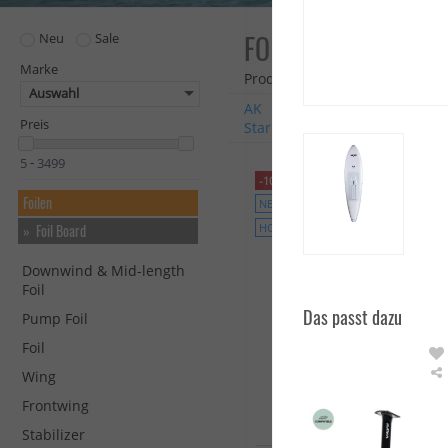
FOIL BOARD
Neu
Sale
Marke
Produkte: 245
Auswahl
AK
Axis
Duo Concept
D
Preis
Starboard
Starboard Foilbo
-
-10%
Foilen
NEU
Foil Board
HOT
Downwind & Mid-length
Foil
Das passt dazu
Pump Foil
Foil
Wing
Frontwing
Stabilizer