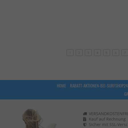
1
2
3
4
5
6
7
HOME
RABATT-AKTIONEN-BEI-SURFSHOP24
G
VERSANDKOSTENFREI
Kauf auf Rechnung
Sicher mit SSL-Vers