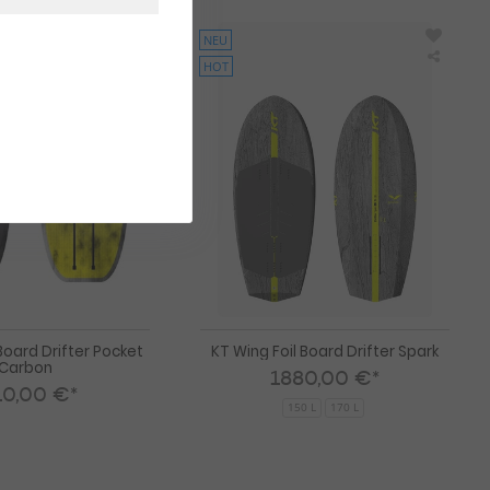
NEU
HOT
KT
KT
Wing
Wing
Foil
Foil
Board
Board
Drifter
Drifter
Pocket
Spark
Carbon
Board Drifter Pocket
KT Wing Foil Board Drifter Spark
Carbon
1880,00 €*
10,00 €*
150 L
170 L