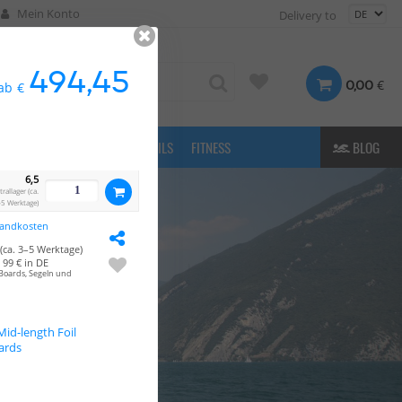
Mein Konto
Delivery to
494,45
€
0,00
ab
€
FASHION
& MORE
E-FOILS
FITNESS
BLOG
6,5
allager (ca.
5 Werktage)
sandkosten
(ca. 3–5 Werktage)
99 € in DE
Boards, Segeln und
id-length Foil
ards