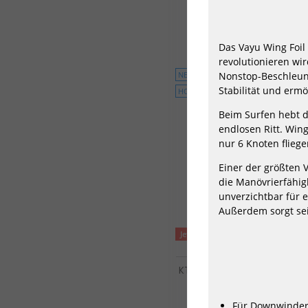
899,00 €*
Das Vayu Wing Foil
revolutionieren wi
NEU
Nonstop-Beschleuni
Stabilität und ermö
HOT
Beim Surfen hebt d
endlosen Ritt. Win
nur 6 Knoten flieg
Einer der größten V
die Manövrierfähigk
unverzichtbar für 
Außerdem sorgt sei
Jetzt vorbestellen!
KT Wing Mid Length Foil Boar
Pro Carbon
2330,00 €*
Für Downwinder