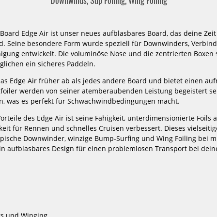
1215,05 €*
87
1279,00 €*
16
 Board Edge Air ist unser neues aufblasbares Board, das deine Zei
6.0x19
6.10x21
6.6x20
7.4x23
rd. Seine besondere Form wurde speziell für Downwinders, Verbi
7.5x26
7.5x29
NEU
-20%
gung entwickelt. Die voluminöse Nose und die zentrierten Boxen 
glichen ein sicheres Paddeln.
NEU
HOT
KT
KT
Wing
Wing
HOT
as Edge Air früher ab als jedes andere Board und bietet einen a
Mid
Mid
gfoiler werden von seiner atemberaubenden Leistung begeistert se
Length
Length
Foil
Foil
en, was es perfekt für Schwachwindbedingungen macht.
Board
Board
Arc
Super
orteile des Edge Air ist seine Fähigkeit, unterdimensionierte Foil
Pro
K
eit für Rennen und schnelles Cruisen verbessert. Dieses vielseitig
Carbon
2
epische Downwinder, winzige Bump-Surfing und Wing Foiling bei 
Carbon
n aufblasbares Design für einen problemlosen Transport bei dei
d Arc
KT Wing Mid Length Foil Board
KT Wing Foi
Super K 2 Carbon
1750,00 €*
14
s und Winging.