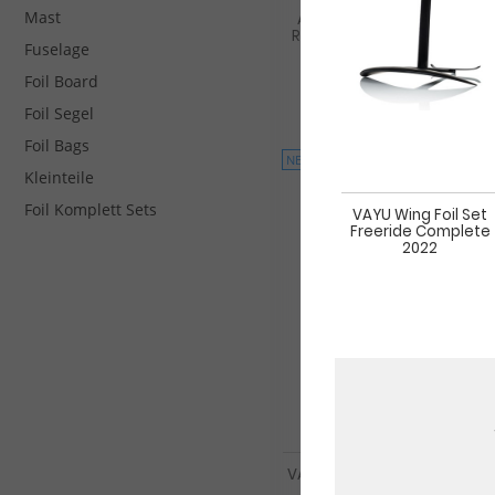
Mast
AXIS Pump Foil Board Dock
RED GLASS inklusive Original A
Fuselage
809,10 €*
Foil Board
899,00 €*
Foil Segel
Foil Bags
NEU
Kleinteile
Foil Komplett Sets
VAYU Wing Foil Set
Freeride Complete
2022
VAYU Pump Foil Board Edge
2026