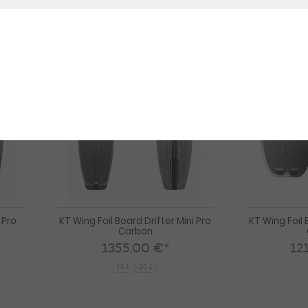
135 L - 8'8" - 18.75"
NEU
NEU
HOT
HOT
KT
KT
Wing
Wing
Foil
Foil
Board
Board
Drifter
Drifter
5
Mini
Pro
Pro
Carbon
Carbon
 Pro
KT Wing Foil Board Drifter Mini Pro
KT Wing Foil 
Carbon
1355,00 €*
12
15 L
20 L