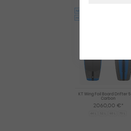
NEU
HOT
KT Wing Foil Board Drifter 5
Carbon
2060,00 €*
44 L
52 L
60 L
70 L