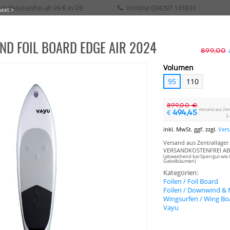
andkostenfrei ab 99 € in DE
Hotline
034297 141833
next >
D FOIL BOARD EDGE AIR 2024
eih / Kurs
899,00
Volumen
95
110
SURFEN
WAKE
SURF
SKATE
SUP
SEGELN
BIKE
BOOTSPLANEN
899,00 €
Versand aus Zentr
494,45
€
3–
inkl. MwSt. ggf. zzgl.
Ver
Versand aus Zentrallager 
VERSANDKOSTENFREI AB 
(abweichend bei Sperrgut wie 
Gabelbäumen)
Kategorien:
Foilen / Foil Board
Foilen / Downwind & M
Wingsurfen / Wing Bo
Vayu