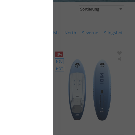
MB Boards
Mystic
Naish
North
Severne
Slingshot
-5%
NEU
North
North
Wing
Wing
HOT
Foil
Foil
Downwind
Mid-
Board
length
Horizon
Board
2025
Midi