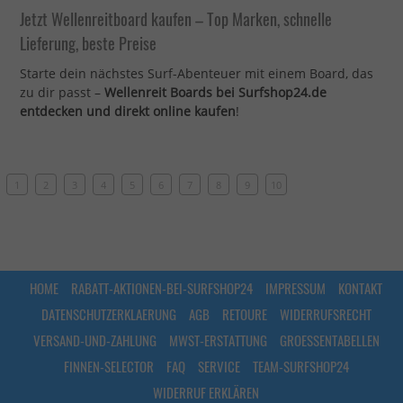
Jetzt Wellenreitboard kaufen – Top Marken, schnelle
Lieferung, beste Preise
Starte dein nächstes Surf-Abenteuer mit einem Board, das
zu dir passt –
Wellenreit Boards bei Surfshop24.de
entdecken und direkt online kaufen
!
1
2
3
4
5
6
7
8
9
10
HOME
RABATT-AKTIONEN-BEI-SURFSHOP24
IMPRESSUM
KONTAKT
DATENSCHUTZERKLAERUNG
AGB
RETOURE
WIDERRUFSRECHT
VERSAND-UND-ZAHLUNG
MWST-ERSTATTUNG
GROESSENTABELLEN
FINNEN-SELECTOR
FAQ
SERVICE
TEAM-SURFSHOP24
WIDERRUF ERKLÄREN