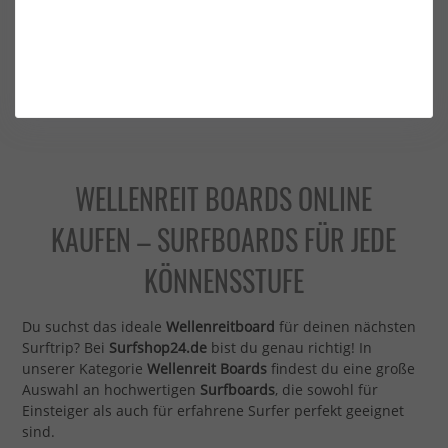
Die nächsten 20 Produkte laden
WELLENREIT BOARDS ONLINE
KAUFEN – SURFBOARDS FÜR JEDE
KÖNNENSSTUFE
Du suchst das ideale
Wellenreitboard
für deinen nächsten
Surftrip? Bei
Surfshop24.de
bist du genau richtig! In
unserer Kategorie
Wellenreit Boards
findest du eine große
Auswahl an hochwertigen
Surfboards
, die sowohl für
Einsteiger als auch für erfahrene Surfer perfekt geeignet
sind.