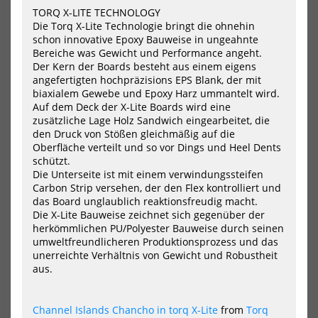
2
TORQ X-LITE TECHNOLOGY
Peach
Die Torq X-Lite Technologie bringt die ohnehin
schon innovative Epoxy Bauweise in ungeahnte
Bereiche was Gewicht und Performance angeht.
Der Kern der Boards besteht aus einem eigens
angefertigten hochpräzisions EPS Blank, der mit
biaxialem Gewebe und Epoxy Harz ummantelt wird.
Auf dem Deck der X-Lite Boards wird eine
zusätzliche Lage Holz Sandwich eingearbeitet, die
NSP SURF Double Up Protech
NSP SURF Fish Elements Green
den Druck von Stößen gleichmäßig auf die
2 Peach
502,00 €*
Oberfläche verteilt und so vor Dings und Heel Dents
576,00 €*
schützt.
6.4
6.8
Die Unterseite ist mit einem verwindungssteifen
7.4
8.4
Carbon Strip versehen, der den Flex kontrolliert und
das Board unglaublich reaktionsfreudig macht.
Die X-Lite Bauweise zeichnet sich gegenüber der
NEU
NEU
herkömmlichen PU/Polyester Bauweise durch seinen
umweltfreundlicheren Produktionsprozess und das
NSP
NS
SURF
SUR
unerreichte Verhältnis von Gewicht und Robustheit
Hybrid
Kin
aus.
Cl-
Pro
17
2
Lime
Blu
Channel Islands Chancho in torq X-Lite
from
Torq
Po