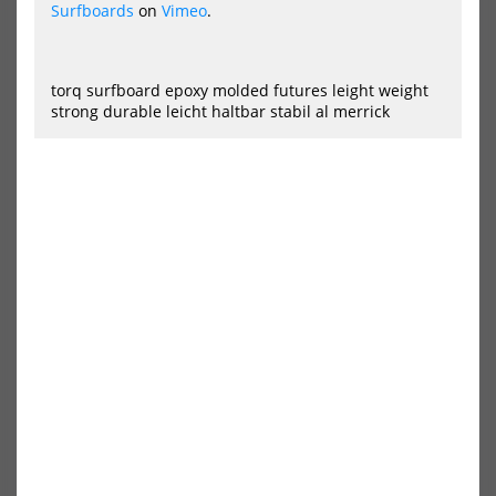
Surfboards
on
Vimeo
.
torq surfboard epoxy molded futures leight weight
strong durable leicht haltbar stabil al merrick
NSP SURF Hybrid Cl-17 Lime
NSP SURF Kingfish Protech 2
Blue Powder
619,00 €*
471,00 €*
6.0
6.4
6.8
NEU
NEU
NSP
NS
SURF
SUR
Longboard
Mag
Protech
Pro
2
2
Seafoam
Tea