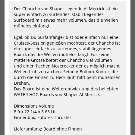
Elements
Evo
Der Chancho von Shaper Legende Al Merrick ist ein
White
Sof
super einfach zu surfendes, stabil liegendes
Cya
Surfboard mit etwas mehr Volumen, das die Wellen
mühelos einfängt.
Egal, ob Du Surfanfänger bist oder einfach nur eine
Cruises-Session genießen möchtest, der Chancho ist
ein super einfach zu surfendes, stabil liegendes
Board, das die Wellen mühelos fängt. Für seine
mittlere Grösse bietet der Chancho viel Volumen
und einen flachen Noserocker der es möglich macht
NSP SURF Long Elements
NSP SURF Long Evotech Soft
White
Cyan
Wellen früh zu catchen. Seine V-Bottom-Kontur, die
durch die Finnen zu Heck läuft hilft beim mühelosen
612,00 €*
594,00 €*
Drehen.
8.0
8.6
9.0
Das Board ist eine Weiterentwicklung des beliebten
WATER HOG Boards von Shaper Al Merrick.
NEU
NEU
Dimensions Volume
8.0 x 22 1/4 x 3 63 Lit
NSP
NS
Finnenbox: Futures Thruster
SURF
SUR
Double
Fis
Lieferumfang: Board ohne Finnen
Up
Ele
Protech
Gre