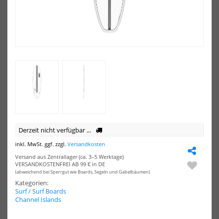
SURF
SUR
Fun
Fun
Cl-
Evo
17
Sof
TEAL
Aq
NSP SURF Fun Cl-17 TEAL
NSP SURF Fun Evotech Soft
Derzeit nicht verfügbar ...
Aqua
624,00 €*
494,00 €*
inkl. MwSt. ggf. zzgl.
Versandkosten
6.8
7.6
Versand aus Zentrallager (ca. 3–5 Werktage)
6.8
7.2
7.6
VERSANDKOSTENFREI AB 99 € in DE
(abweichend bei Sperrgut wie Boards, Segeln und Gabelbäumen)
Kategorien:
NEU
NEU
Surf / Surf Boards
Channel Islands
HOT
HOT
NSP
NS
SURF
SUR
Long
Lon