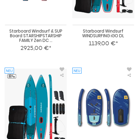
Starboard Windsurf & SUP
Starboard Windsurf
Board STARSHIPSTARSHIP
WINDSURFING iGO DL
FAMILY Zen DC ...
1139,00 €*
2925,00 €*
NEU
NEU
Starboard
Uni
Windsurf
Win
WINDSURFING
Foil
TOURING
Boa
DL
Imp
All
202