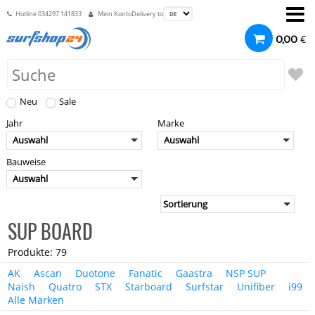
Hotline
034297 141833
Mein Konto
Delivery to
€
0,00
Neu
Sale
Jahr
Marke
Auswahl
Auswahl
Bauweise
Auswahl
SUP BOARD
Produkte: 79
AK
Ascan
Duotone
Fanatic
Gaastra
NSP SUP
Naish
Quatro
STX
Starboard
Surfstar
Unifiber
i99
Alle Marken