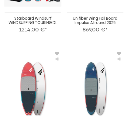
Starboard Windsurf
Unifiber Wing Foil Board
WINDSURFING TOURING DL
Impulse Allround 2025
1214,00 €*
869,00 €*
FANATIC
FAN
SUP
SU
Hardboard
Har
AllWave
Fly
2026
202