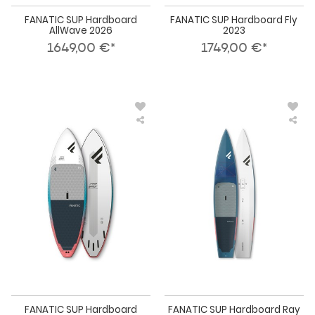
FANATIC SUP Hardboard
FANATIC SUP Hardboard Fly
AllWave 2026
2023
1649,00 €*
1749,00 €*
FANATIC
FAN
SUP
SU
Hardboard
Har
ProWave
Ray
LTD
Pur
2023
Lig
202
FANATIC SUP Hardboard
FANATIC SUP Hardboard Ray