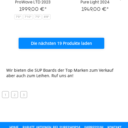
ProWave LTD 2023
Pure Light 2024
1999,00 €*
1949,00 €*
7'0"
7'10"
7'5"
8'8"
Die nächsten 19 Produkte laden
Wir bieten die SUP Boards der Top Marken zum Verkauf
aber auch zum Leihen. Ruf uns an!
1
2
3
HOME
RABATT-AKTIONEN-BEI-SURFSHOP24
IMPRESSUM
KONTAKT