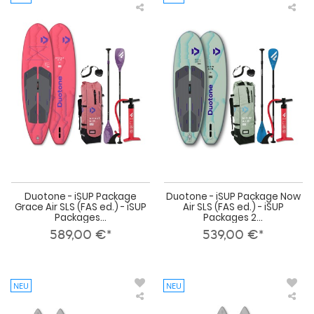
Duotone
Duo
-
-
iSUP
iSU
Package
Pac
Grace
No
Air
Air
SLS
SLS
(FAS
(FA
ed.)
ed.)
-
-
iSUP
iSU
Packages
Pac
2026
202
Duotone - iSUP Package
Duotone - iSUP Package Now
Grace Air SLS (FAS ed.) - iSUP
Air SLS (FAS ed.) - iSUP
Packages...
Packages 2...
589,00 €*
539,00 €*
NEU
NEU
Duotone
Duo