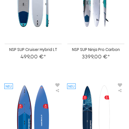
NSP SUP Cruiser Hybrid LT
NSP SUP Ninja Pro Carbon
499,00 €*
3399,00 €*
NEU
NEU
Starboard
Sta
iSUP
SU
TOURING
GE
Deluxe
Lite
SC
Tec
2026
202