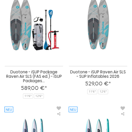
-
-
iSUP
iSU
Package
Rav
Raven
Air
Air
SLS
SLS
-
(FAS
SU
ed.)
Infl
-
202
iSUP
Packages
2026
Duotone - iSUP Package
Duotone - iSUP Raven Air SLS
Raven Air SLS (FAS ed.) - iSUP
- SUP Inflatables 2026
Packages...
529,00 €*
589,00 €*
11'6''
12'6''
11'6''
12'6''
NEU
NEU
NSP
NS
SUP
SU
Carolina
Che