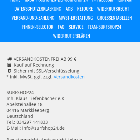
DATENSCHUTZERKLAERUNG
AGB
RETOURE
WIDERRUFSRECHT
VERSAND-UND-ZAHLUNG
MWST-ERSTATTUNG
GROESSENTABELLEN
FINNEN-SELECTOR
FAQ
SERVICE
TEAM-SURFSHOP24
WIDERRUF ERKLÄREN
VERSANDKOSTENFREI AB 99 €
Kauf auf Rechnung
Sicher mit SSL-Verschlüsselung
* inkl. MwSt. ggf. zzgl.
Versandkosten
SURFSHOP24
Inh. Klaus Tiefenbacher e.K.
Apelsteinallee 18
04416 Markkleeberg
Deutschland
Tel.: 034297 141833
E-Mail: info@surfshop24.de
Registergericht: Amtsgericht Leipzig