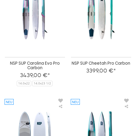
Evo
Pro
Pro
Car
Carbon
NSP SUP Carolina Evo Pro
NSP SUP Cheetah Pro Carbon
Carbon
3399,00 €*
3439,00 €*
14.0x22
14.0x23 1/2
NEU
NEU
NSP
NS
SUP
SU
Cruiser
Nin
Hybrid
Pro
LT
Car