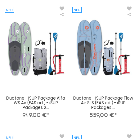
NEU
NEU
Duotone
Duo
-
-
iSUP
iSU
Package
Pac
Alfa
Flo
WS
Air
Air
SLS
(FAS
(FA
ed.)
ed.)
-
-
iSUP
iSU
Packages
Pac
2026
202
Duotone - iSUP Package Alfa
Duotone - iSUP Package Flow
WS Air (FAS ed.) - iSUP
Air SLS (FAS ed.) - iSUP
Packages 2...
Packages ...
949,00 €*
559,00 €*
NEU
NEU