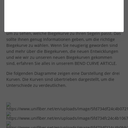
Konstante FH-Kurve - Ähnlich wie beim alten "Flex-Top"-
Mast, jedoch mit mehr Flex im oberen Bereich. Der mittlere
Teil ist relativ steif. FH = Flex Hoch.
Werfen Sie einen Blick auf unseren neuen MAST SELECTOR,
um zu sehen, welche Biegekurve zu Ihren Segeln passt. Das
sollte Ihnen genug Informationen geben, um die richtige
Biegekurve zu wählen. Wenn Sie neugierig geworden sind
und mehr über die Biegekurven, die neuen Entwicklungen
und wie wir zu unseren neuen Biegekurven gekommen
sind, erfahren Sie alles in unserem BEND CURVE ARTICLE.
Die folgenden Diagramme zeigen eine Darstellung der drei
Kurven. Die Kurven sind übertrieben dargestellt, um die
Unterschiede zu verdeutlichen.