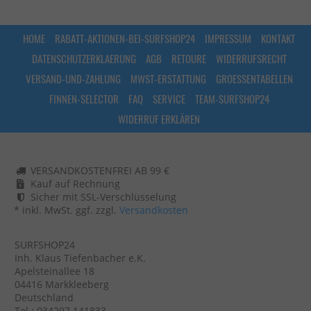
HOME
RABATT-AKTIONEN-BEI-SURFSHOP24
IMPRESSUM
KONTAKT
DATENSCHUTZERKLAERUNG
AGB
RETOURE
WIDERRUFSRECHT
VERSAND-UND-ZAHLUNG
MWST-ERSTATTUNG
GROESSENTABELLEN
FINNEN-SELECTOR
FAQ
SERVICE
TEAM-SURFSHOP24
WIDERRUF ERKLÄREN
VERSANDKOSTENFREI AB 99 €
Kauf auf Rechnung
Sicher mit SSL-Verschlüsselung
* inkl. MwSt. ggf. zzgl.
Versandkosten
SURFSHOP24
Inh. Klaus Tiefenbacher e.K.
Apelsteinallee 18
04416 Markkleeberg
Deutschland
Tel.: 034297 141833