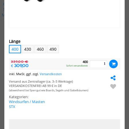
Gaastra
Goya
Naish
Neil Pryde
North
Point 7
STX
Severne
Starboard
Unifiber
XO-Sails
i99
Alle
Marken
NEU
NEU
HOT
HOT
North
Nor
Länge
Windsurf
Win
Mast
Mas
400
430
460
490
Local
Loc
Pro
Pro
339,00 €
400
MDM
RD
309,00
€
Sofort versandbereit
inkl. MwSt. ggf. zzgl.
Versandkosten
Versand aus Zentrallager (ca. 3–5 Werktage)
VERSANDKOSTENFREI AB 99 € in DE
(abweichend bei Sperrgut wie Boards, Segeln und Gabelbäumen)
Kategorien:
Windsurfen / Masten
STX
North Windsurf Mast Local
North Windsurf Mast Local
Pro MDM
Pro RDM
849,00 €*
749,00 €*