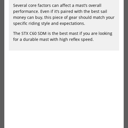
400
430
460
490
530
Several core factors can affect a mast’s overall
NEU
-20%
performance. Even if it’s paired with the best sail
HOT
money can buy, this piece of gear should match your
North
GA-
Windsurf
Mas
specific riding style and expectations.
Mast
Win
Ultimate
Mas
The STX C60 SDM is the best mast if you are looking
RDM
100
for a durable mast with high reflex speed.
RD
North Windsurf Mast Ultimate
GA-Masts Windsurf Mast 100
RDM
RDM
849,00 €*
559,20 €*
699,00 €*
340
370
400
430
-20%
-20%