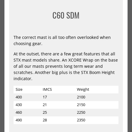
430
460
490
370
400
430
C60 SDM
NEU
-14%
NEU
HOT
North
Nor
Windsurf
Win
HOT
The correct mast is all too often overlooked when
Mast
Mas
choosing gear.
Optima
Opt
MDM
MD
At the outset, there are a few great features that all
DE
STX mast models share. An XCORE Wrap on the base
of all our masts prevents long term wear and
scratches. Another big plus is the STX Boom Height
indicator.
Size
IMCS
Weight
400
17
2100
North Windsurf Mast Optima
North Windsurf Mast Optima
430
21
2150
MDM
MDM DEMO
460
25
2250
999,00 €*
899,00 €*
490
28
2350
1049,00 €*
430
460
490
530