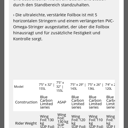
II
AC
durch den Standbereich standzuhalten.
inklusive
Boardbag
› Die ultraleichte, verstärkte Foilbox ist mit 5
2025
horizontalen Stringern und einem verlängerten PVC-
Omega-Stringer ausgestattet, der über die Foilbox
hinausragt und für zusätzliche Festigkeit und
Kontrolle sorgt.
Ensis Wing Foil Board
Ensis Wing Foil Board
ROCK’N’ROLL II inklusive
ROCK’N’ROLL ACE
Boardbag 2025
2469,00 €*
879,00 €*
54
67
1699,00 €*
7'5" x
7'5" x 32" |
7'5" x 29" |
7'5" x 26" |
7'4" x 23" |
6'10
87
97
Model
32" |
155L
143L
136L
120L
| 1
NEU
NEU
155L
HOT
HOT
Blue
Blue
Blue
Blue
Bl
KT
KT
Carbon
Carbon
Carbon
Carbon
Ca
Construction
ASAP
Wing
Win
Limited
Limited
Limited
Limited
Li
series
series
series
series
se
Mid
Mid
Length
Len
Wing
Wing
Wing
Wing
Wing
Wi
Foil
Foil
Foil:
Foil: 130
Foil: 120
Foil: 110
Foil: 115
Fo
130 kg
Board
Boa
Rider Weight
kg
kg
kg
kg
kg
SUP
SUP Foil:
SUP Foil:
SUP Foil:
SUP Foil:
SU
Arc
Sup