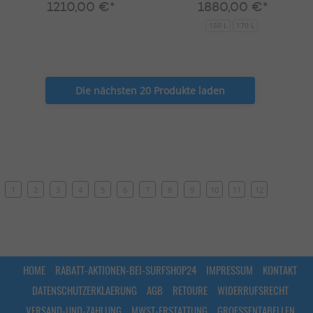
1210,00 €*
1880,00 €*
150 L
170 L
Die nächsten 20 Produkte laden
1
2
3
4
5
6
7
8
9
10
11
12
HOME
RABATT-AKTIONEN-BEI-SURFSHOP24
IMPRESSUM
KONTAKT
DATENSCHUTZERKLAERUNG
AGB
RETOURE
WIDERRUFSRECHT
VERSAND-UND-ZAHLUNG
MWST-ERSTATTUNG
GROESSENTABELLEN