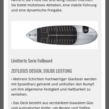
Board
Len
Sie bietet müheloses Abheben, eine stabile Führung
Edge
AB
und eine dynamische Freigabe.
PUMP
LS
2026
202
VAYU Pump Foil Board Edge
Starboard Foilboard Mid
PUMP 2026
Length ABOVE LS 2026
Limitierte Serie Foilboard
899,00 €*
1215,05 €*
1279,00 €*
ZEITLOSES DESIGN, SOLIDE LEISTUNG
6.0x19
6.10x21
6.6x20
7.4x23
› Mehrere Schichten hochwertiger Glasfaser werden
7.5x26
7.5x29
mit Epoxidharz getränkt und umhüllen den Rumpf,
-48%
NEU
um ihm allgemeine Festigkeit und Haltbarkeit zu
HOT
Ensis
Ens
verleihen.
Wing
Win
Foil
Foil
› Das Deck besteht aus verstärktem biaxialem Glas
Board
Boa
und australischer Kiefer, um Beulen und Stößen
ROCK’N’ROLL
ROC