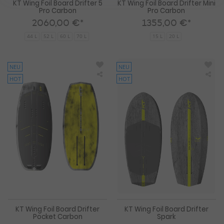
KT Wing Foil Board Drifter 5
KT Wing Foil Board Drifter Mini
Pro Carbon
Pro Carbon
2060,00 €*
1355,00 €*
44 L
52 L
60 L
70 L
15 L
20 L
NEU
NEU
HOT
HOT
KT
KT
Wing
Win
Foil
Foil
Board
Boa
Drifter
Drif
Pocket
Spa
Carbon
KT Wing Foil Board Drifter
KT Wing Foil Board Drifter
Pocket Carbon
Spark