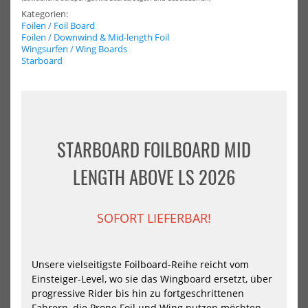
North
Nor
Wing
Win
Kategorien:
HOT
HOT
Foil
Foil
Foilen / Foil Board
Downwind
Mid
Foilen / Downwind & Mid-length Foil
Board
len
Wingsurfen / Wing Boards
Horizon
Boa
Starboard
2025
Mid
STARBOARD FOILBOARD MID
LENGTH ABOVE LS 2026
North Wing Foil Downwind
North Wing Foil Mid-length
Board Horizon 2025
Board Midi
1596,00 €*
1458,25 €*
SOFORT LIEFERBAR!
1995,00 €*
1535,00 €*
105
115
125
44
52
60
70
82
96
Unsere vielseitigste Foilboard-Reihe reicht vom
NEU
-5%
Einsteiger-Level, wo sie das Wingboard ersetzt, über
NEU
VAYU
Sta
progressive Rider bis hin zu fortgeschrittenen
Pump
Foi
HOT
Fahrern, die Prone Foil und Wing nutzen möchten.
Foil
Mid