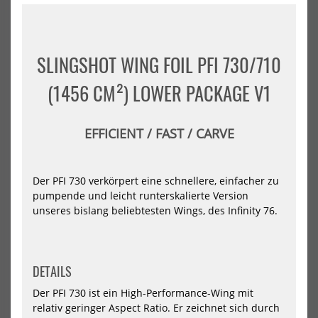
Slingshot
Nai
One-
Win
Lock
Foil
Wing
Jet
QuickStart
MA
SLINGSHOT WING FOIL PFI 730/710
Package
Car
Sem
(1456 CM²) LOWER PACKAGE V1
Com
(no
mas
202
EFFICIENT / FAST / CARVE
Der PFI 730 verkörpert eine schnellere, einfacher zu
Slingshot One-Lock Wing
Naish Wing Foil Jet MA
QuickStart Package
Carbon Semi-Complete (no
pumpende und leicht runterskalierte Version
mast) 2023
1417,00 €*
unseres bislang beliebtesten Wings, des Infinity 76.
758,45 €*
1379,00 €*
1200
850
DETAILS
-40%
Der PFI 730 ist ein High-Performance-Wing mit
VAYU
Loft
Wing
Wa
relativ geringer Aspect Ratio. Er zeichnet sich durch
Foil
160