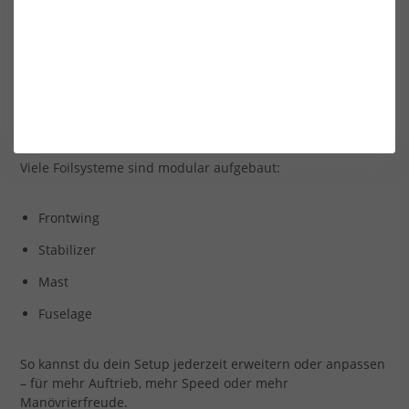
Profis
Vom fehlerverzeihenden Allround-Foil bis zur High-Aspect-
Variante für maximale Geschwindigkeit findest du alles, was
du für dein persönliches Level brauchst.
✔ Modular & flexibel kombinierbar
Viele Foilsysteme sind modular aufgebaut:
Frontwing
Stabilizer
Mast
Fuselage
So kannst du dein Setup jederzeit erweitern oder anpassen
– für mehr Auftrieb, mehr Speed oder mehr
Manövrierfreude.