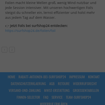
Foilen macht kleine Wellen groß, wenig Wind nutzbar und
jede Session intensiver. Mit unseren hochwertigen Foils
steigst du schneller ein, lernst effizienter und holst mehr
aus jedem Tag auf dem Wasser.
👉
Jetzt Foils bei surfshop24 entdecken:
https://surfshop24.de/foilen/foil
1
2
HOME
RABATT-AKTIONEN-BEI-SURFSHOP24
IMPRESSUM
KONTAKT
DATENSCHUTZERKLAERUNG
AGB
RETOURE
WIDERRUFSRECHT
VERSAND-UND-ZAHLUNG
MWST-ERSTATTUNG
GROESSENTABELLEN
FINNEN-SELECTOR
FAQ
SERVICE
TEAM-SURFSHOP24
WIDERRUF ERKLÄREN