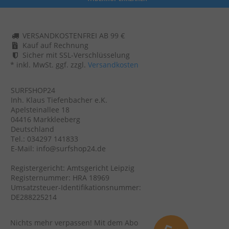
VERSANDKOSTENFREI AB 99 €
Kauf auf Rechnung
Sicher mit SSL-Verschlüsselung
* inkl. MwSt. ggf. zzgl.
Versandkosten
SURFSHOP24
Inh. Klaus Tiefenbacher e.K.
Apelsteinallee 18
04416 Markkleeberg
Deutschland
Tel.: 034297 141833
E-Mail: info@surfshop24.de
Registergericht: Amtsgericht Leipzig
Registernummer: HRA 18969
Umsatzsteuer-Identifikationsnummer:
DE288225214
Nichts mehr verpassen! Mit dem Abo