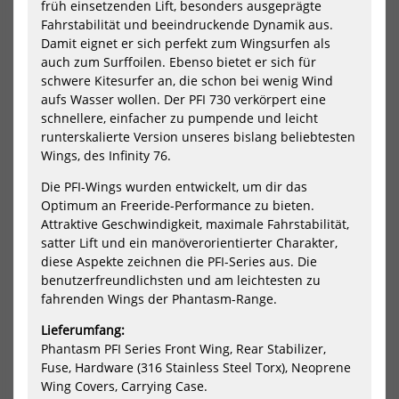
früh einsetzenden Lift, besonders ausgeprägte
Set
All
Fahrstabilität und beeindruckende Dynamik aus.
Hi
Foil
Damit eignet er sich perfekt zum Wingsurfen als
Aspect
Complete
auch zum Surffoilen. Ebenso bietet er sich für
schwere Kitesurfer an, die schon bei wenig Wind
aufs Wasser wollen. Der PFI 730 verkörpert eine
schnellere, einfacher zu pumpende und leicht
runterskalierte Version unseres bislang beliebtesten
Wings, des Infinity 76.
Die PFI-Wings wurden entwickelt, um dir das
VAYU Wing Foil Set Hi Aspect
Loftsails Waterman 1600
Optimum an Freeride-Performance zu bieten.
Complete
Allround Foil
Attraktive Geschwindigkeit, maximale Fahrstabilität,
943,80 €*
1098,99 €*
satter Lift und ein manöverorientierter Charakter,
1573,00 €*
diese Aspekte zeichnen die PFI-Series aus. Die
benutzerfreundlichsten und am leichtesten zu
fahrenden Wings der Phantasm-Range.
-39%
-25%
Lieferumfang:
Unifiber
i-
Phantasm PFI Series Front Wing, Rear Stabilizer,
Wing
99
Foil
Win
Fuse, Hardware (316 Stainless Steel Torx), Neoprene
Navigator
Foil
Wing Covers, Carrying Case.
2023
MO