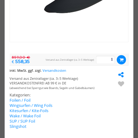
-40%
-37%
NEU
NEU
GA-
Sli
Foil
One
HOT
HOT
ALU
Loc
WingFoil
Wa
Set
Gli
Hybrid
925
(72cm
Adv
Fuselage)
Pac
2026
859,00 €
Versand aus Zentrallager (ca. 3–5 Werktage)
558,35
€
inkl. MwSt. ggf. zzgl.
Versandkosten
Versand aus Zentrallager (ca. 3–5 Werktage)
VERSANDKOSTENFREI AB 99 € in DE
(abweichend bei Sperrgut wie Boards, Segeln und Gabelbäumen)
GA-Foil ALU WingFoil Set
Slingshot One-Lock Wake
Hybrid (72cm Fuselage) 2026
Glide 925 Advanced Package
Kategorien:
Foilen / Foil
821,40 €*
1999,00 €*
Wingsurfen / Wing Foils
1369,00 €*
3219,00 €*
Kitesurfen / Kite-Foils
Wake / Wake Foil
SUP / SUP Foil
Slingshot
NEU
-45%
HOT