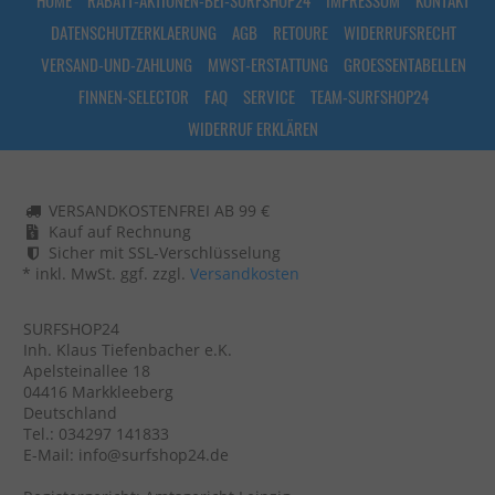
DATENSCHUTZERKLAERUNG
AGB
RETOURE
WIDERRUFSRECHT
VERSAND-UND-ZAHLUNG
MWST-ERSTATTUNG
GROESSENTABELLEN
FINNEN-SELECTOR
FAQ
SERVICE
TEAM-SURFSHOP24
WIDERRUF ERKLÄREN
VERSANDKOSTENFREI AB 99 €
Kauf auf Rechnung
Sicher mit SSL-Verschlüsselung
* inkl. MwSt. ggf. zzgl.
Versandkosten
SURFSHOP24
Inh. Klaus Tiefenbacher e.K.
Apelsteinallee 18
04416 Markkleeberg
Deutschland
Tel.: 034297 141833
E-Mail: info@surfshop24.de