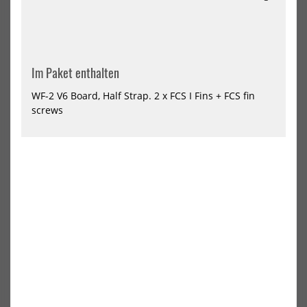
V4
202
Im Paket enthalten
WF-2 V6 Board, Half Strap. 2 x FCS I Fins + FCS fin
screws
Slingshot Wakeboard
Slingshot Wake Foil Board
Mothership 2023
WF-1 V4 2023
679,00 €*
499,00 €*
819,00 €*
-15%
Slingshot
Wake
Foil
Board
WF-
T
V2