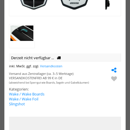
Lock
Foil
Wake
Boa
Glide
WF-
925
1
Advanced
V6
Package
Derzeit nicht verfügbar ...
inkl. MwSt. ggf. zzgl.
Versandkosten
Slingshot One-Lock Wake
Slingshot Wake Foil Board
Glide 925 Advanced Package
WF-1 V6
Versand aus Zentrallager (ca. 3–5 Werktage)
VERSANDKOSTENFREI AB 99 € in DE
1999,00 €*
925,00 €*
(abweichend bei Sperrgut wie Boards, Segeln und Gabelbäumen)
3219,00 €*
Kategorien:
Wake / Wake Boards
Wake / Wake Foil
Slingshot
NEU
Slingshot
Sli
Wake
Wa
Foil
Bos
Board
Hos