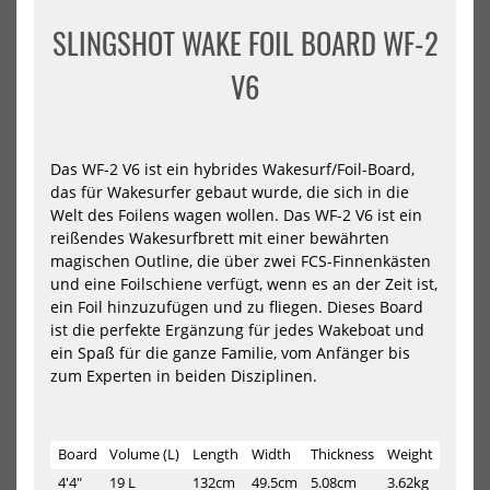
WF-
V2
SLINGSHOT WAKE FOIL BOARD WF-2
T
202
V3
V6
Das WF-2 V6 ist ein hybrides Wakesurf/Foil-Board,
das für Wakesurfer gebaut wurde, die sich in die
Welt des Foilens wagen wollen. Das WF-2 V6 ist ein
Slingshot Wake Foil Board
Slingshot Wakeboard Boss
WF-T V3
Hoss V2 2023
reißendes Wakesurfbrett mit einer bewährten
499,00 €*
649,00 €*
magischen Outline, die über zwei FCS-Finnenkästen
und eine Foilschiene verfügt, wenn es an der Zeit ist,
ein Foil hinzuzufügen und zu fliegen. Dieses Board
ist die perfekte Ergänzung für jedes Wakeboat und
ein Spaß für die ganze Familie, vom Anfänger bis
-39%
zum Experten in beiden Disziplinen.
Slingshot
Sli
Wakeboard
Wa
Mothership
Foil
2023
Boa
Board
Volume (L)
Length
Width
Thickness
Weight
WF-
1
4'4"
19 L
132cm
49.5cm
5.08cm
3.62kg