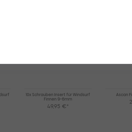
10x
10x
Schrauben
Schrauben
Insert
Insert
für
für
Windsurf
Windsurf
Finnen
Finnen
12-
9-
6mm
6mm
dsurf
10x Schrauben Insert für Windsurf
Ascan F
Finnen 9-6mm
49,95 €*