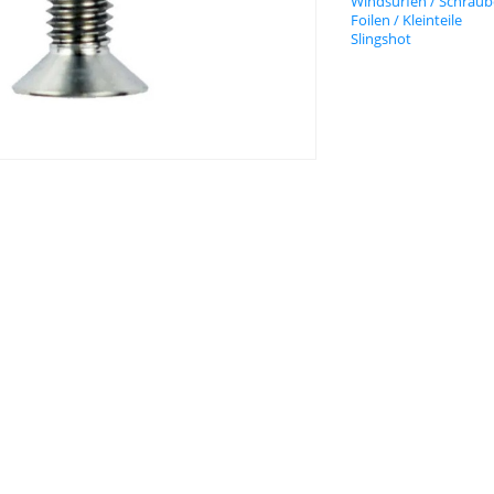
Windsurfen / Schrau
Foilen / Kleinteile
Slingshot
ne
FCS
Fanatic
Naish
Project 5
Prolimit
Severne
Slin
n
Slingshot
Slingshot
Hover
Hover
Glide
Glide
Stainless
Stainless
Steel
Steel
Bolt
Bolt
lingshot
Tapered
rass
ut
utenstein
8