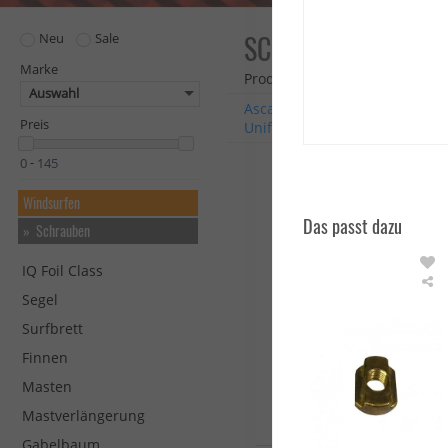
SCHRAUBEN
Neu
Sale
Marke
Produkte: 59
Auswahl
Ascan
CLAMCLEAT
Duoto
Preis
Unifiber
Vayu
Alle Marke
-
Windsurfen
Das passt dazu
Schrauben
IQ Foil Class
S
Segel
B
Surfbrett
N
N
Finnen
M
Masten
Mastverlängerung
Gabelbaum