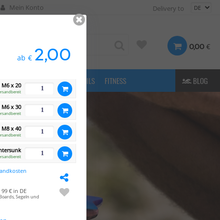
Mein Konto
Delivery to
€
0,00
2,00
ab
€
FASHION
& MORE
E-FOILS
FITNESS
BLOG
M6 x 20
ersandbereit
M6 x 30
ersandbereit
M8 x 40
ersandbereit
ntersunk
ersandbereit
sandkosten
99 € in DE
Boards, Segeln und