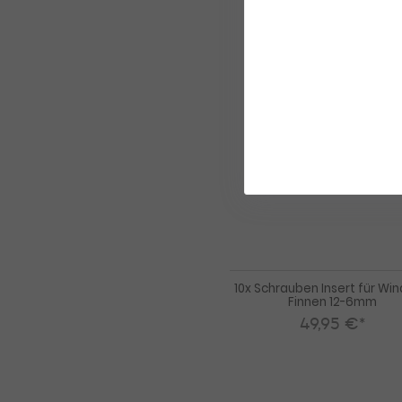
10x Schrauben Insert für Win
Finnen 12-6mm
49,95 €*