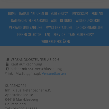
HOME
RABATT-AKTIONEN-BEI-SURFSHOP24
IMPRESSUM
KONTAKT
DATENSCHUTZERKLAERUNG
AGB
RETOURE
WIDERRUFSRECHT
VERSAND-UND-ZAHLUNG
MWST-ERSTATTUNG
GROESSENTABELLEN
FINNEN-SELECTOR
FAQ
SERVICE
TEAM-SURFSHOP24
WIDERRUF ERKLÄREN
VERSANDKOSTENFREI AB 99 €
Kauf auf Rechnung
Sicher mit SSL-Verschlüsselung
* inkl. MwSt. ggf. zzgl.
Versandkosten
SURFSHOP24
Inh. Klaus Tiefenbacher e.K.
Apelsteinallee 18
04416 Markkleeberg
Deutschland
Tel.: 034297 141833