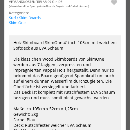
VERSANDKOSTENFREI AB 99 € in DE
Inch
(abweichend bei Sperrgut wie Boards, Segeln und Gabelbäumen)
Streifen
Kategorien:
Surf / Skim Boards
Skim One
Holz Skimboard SkimOne 41inch 105cm mit weichem
Softdeck aus EVA Schaum
ROAM Skimboard Bag Socke
Skimboard Bag SkimOne
ECO 55 Inch Streifen
Rucksack Verstellbar blau
Die klassichen Wood Skimboards von SkimOne
39,95 €*
45,95 €*
werden aus 7-lagigem, verpressten und
imprägnierten Pappel Holz hergestellt. Denn nur so
bekommt das Board genügend Spannkraft um auch
auf einem dünnen Wasserfilm durchzugleiten. Die
Oberfläche ist versiegelt und lackiert.
Das Deck ist komplett mit rutschfestem EVA Schaum
bezogen und muss somit nicht gewachst werden.
SKIM BOARDS ONLINE KAUFEN –
Maße: ca 105cm x 52cm x 1,25cm
Gewicht: 2kg
DEIN RIDE BEGINNT AM
Farbe: Blau
Deck: Rutschfester weicher EVA Schaum