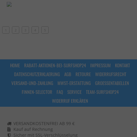
1
2
3
4
5
HOME
RABATT-AKTIONEN-BEI-SURFSHOP24
IMPRESSUM
KONTAKT
DATENSCHUTZERKLAERUNG
AGB
RETOURE
WIDERRUFSRECHT
VERSAND-UND-ZAHLUNG
MWST-ERSTATTUNG
GROESSENTABELLEN
FINNEN-SELECTOR
FAQ
SERVICE
TEAM-SURFSHOP24
WIDERRUF ERKLÄREN
VERSANDKOSTENFREI AB 99 €
Kauf auf Rechnung
Sicher mit SSL-Verschlüsselung