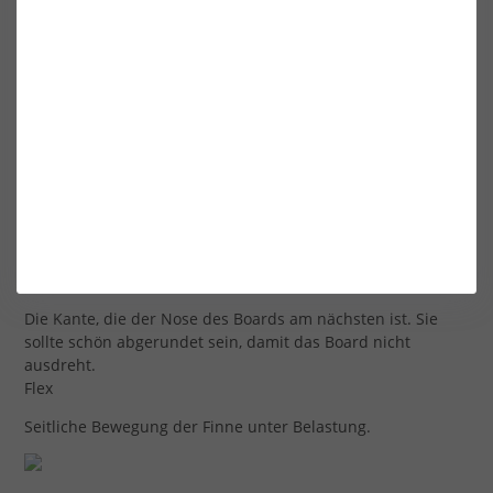
zeichnen, entspricht die Fläche des Papiers innerhalb der
Linien (gemessen in cm²) der Fläche der Flosse. Eine
größere Fläche bedeutet mehr Auftrieb.
Schnur
Die Breite der Finne von der Anströmkante bis zur
Abströmkante, die vor allem vom gewählten Profil abhängt.
Hintere Kante
Die hintere Kante, die dem Heck des Boards am nächsten
ist. Sie ist immer recht scharf, um ein sauberes, effizientes
Auslösen zu gewährleisten.
Vordere Kante
Die Kante, die der Nose des Boards am nächsten ist. Sie
sollte schön abgerundet sein, damit das Board nicht
ausdreht.
Flex
Seitliche Bewegung der Finne unter Belastung.