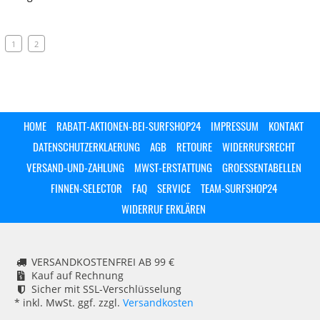
1
2
HOME
RABATT-AKTIONEN-BEI-SURFSHOP24
IMPRESSUM
KONTAKT
DATENSCHUTZERKLAERUNG
AGB
RETOURE
WIDERRUFSRECHT
VERSAND-UND-ZAHLUNG
MWST-ERSTATTUNG
GROESSENTABELLEN
FINNEN-SELECTOR
FAQ
SERVICE
TEAM-SURFSHOP24
WIDERRUF ERKLÄREN
VERSANDKOSTENFREI AB 99 €
Kauf auf Rechnung
Sicher mit SSL-Verschlüsselung
* inkl. MwSt. ggf. zzgl.
Versandkosten