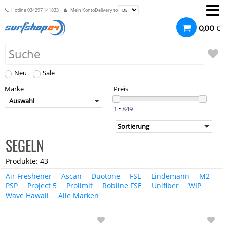
Hotline
034297 141833
Mein Konto
Delivery to
€
0,00
Neu
Sale
Marke
Preis
Auswahl
-
SEGELN
Produkte: 43
Air Freshener
Ascan
Duotone
FSE
Lindemann
M2
PSP
Project 5
Prolimit
Robline FSE
Unifiber
WIP
Wave Hawaii
Alle Marken