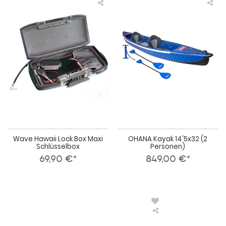
Wave
OH
Hawaii
Kay
Lock
14'
Box
(2
Maxi
Per
Schlüsselbox
Wave Hawaii Lock Box Maxi
OHANA Kayak 14'5x32 (2
Schlüsselbox
Personen)
69,90 €*
849,00 €*
OHANA
Kayak