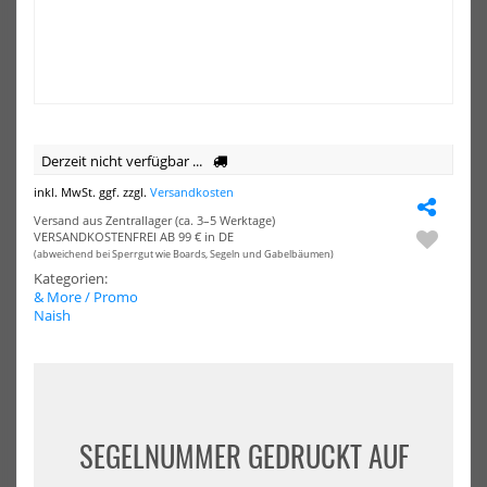
Kaffee
Cof
Tasse
Tum
Derzeit nicht verfügbar ...
inkl. MwSt. ggf. zzgl.
Versandkosten
Versand aus Zentrallager (ca. 3–5 Werktage)
VERSANDKOSTENFREI AB 99 € in DE
(abweichend bei Sperrgut wie Boards, Segeln und Gabelbäumen)
Duotone Kaffee Tasse
FCS Coffee Tumbler
Kategorien:
& More / Promo
9,00 €*
20,00 €*
Naish
12,90 €*
NEU
NEU
SEGELNUMMER GEDRUCKT AUF
HOT
HOT
Starboard
Sta
Promo
Pr
Sticker
Stic