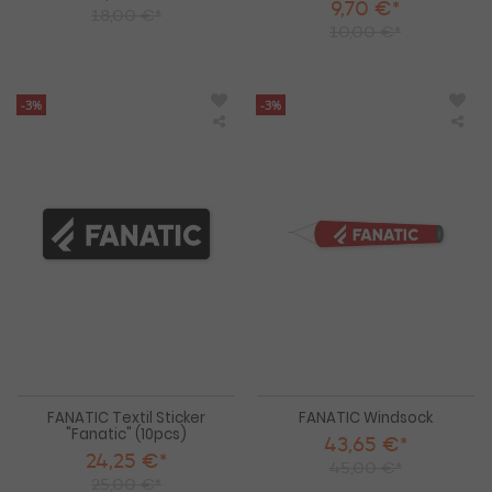
9,70 €*
18,00 €*
10,00 €*
-3%
-3%
FANATIC
FAN
Textil
Win
Sticker
"Fanatic"
(10pcs)
FANATIC Textil Sticker
FANATIC Windsock
"Fanatic" (10pcs)
43,65 €*
24,25 €*
45,00 €*
25,00 €*