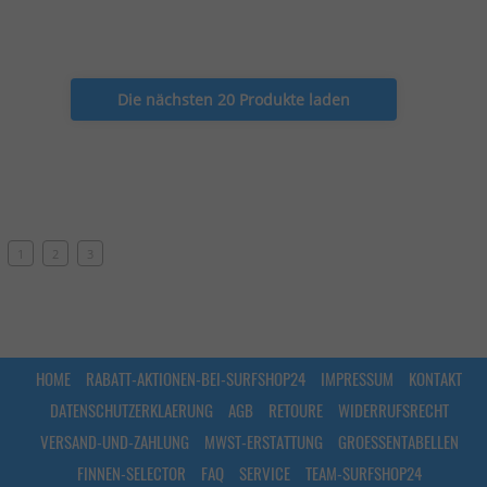
Die nächsten 20 Produkte laden
1
2
3
HOME
RABATT-AKTIONEN-BEI-SURFSHOP24
IMPRESSUM
KONTAKT
DATENSCHUTZERKLAERUNG
AGB
RETOURE
WIDERRUFSRECHT
VERSAND-UND-ZAHLUNG
MWST-ERSTATTUNG
GROESSENTABELLEN
FINNEN-SELECTOR
FAQ
SERVICE
TEAM-SURFSHOP24