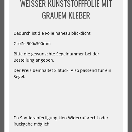
WEISSER KUNSTSTOFFFOLIE MIT G
COMBO
Sch
SET
RAUEM KLEBER
Dadurch ist die Folie nahezu blickdicht
Größe 900x300mm
Bitte die gewünschte Segelnummer bei der
Bestellung angeben.
Starboard Promo Sticker
Starboard Promo Sticker
COMBO SET
Schriftzug
Der Preis beinhaltet 2 Stück. Also passend für ein
8,00 €*
8,00 €*
Segel.
NEU
NEU
HOT
HOT
Starboard
Sta
Promo
Pr
Da Sonderanfertigung kien Widerrufsrecht oder
Sticker
Stic
Rückgabe möglich
TIKI
TIK
SUP
WI