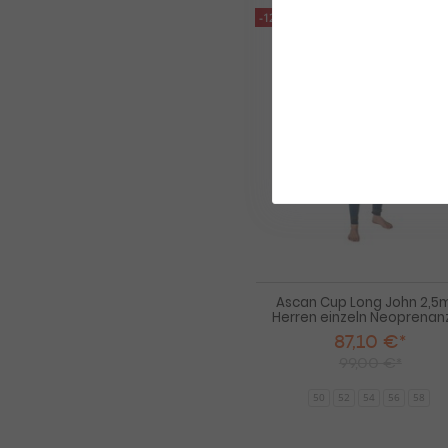
-12%
Ascan Cup Long John 2,
Herren einzeln Neoprenan
87,10 €*
99,00 €*
50
52
54
56
58