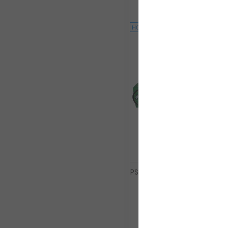
45.3 - US11
46 - US11.5
HOT
PSP Ripstop Repair Tape Win
Spinnaker Segel
13,20 €*