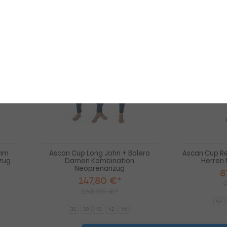
-12%
-12%
Ascan
Ascan
Cup
Cup
Long
Long
John
John
2,5mm
+
Herren
Bolero
einzeln
Damen
Neoprenanzug
Kombination
Neoprenanzug
5mm
Ascan Cup Long John + Bolero
Ascan Cup R
zug
Damen Kombination
Herren
Neoprenanzug
8
147,80 €*
9
168,00 €*
50
36
38
40
42
44