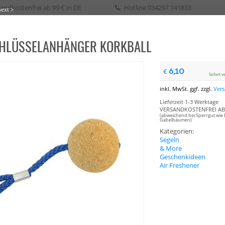
andkostenfrei ab 99 € in DE
Hotline
034297 141833
next >
HLÜSSELANHÄNGER KORKBALL
eih / Kurs
6,10
€
Sofort v
SURFEN
WAKE
SURF
SKATE
SUP
SEGELN
BIKE
BOOTSPLANEN
inkl. MwSt. ggf. zzgl.
Ver
Lieferzeit 1-3 Werktage
VERSANDKOSTENFREI AB 
(abweichend bei Sperrgut wie 
Gabelbäumen)
Kategorien:
Segeln
& More
Geschenkideen
Air Freshener