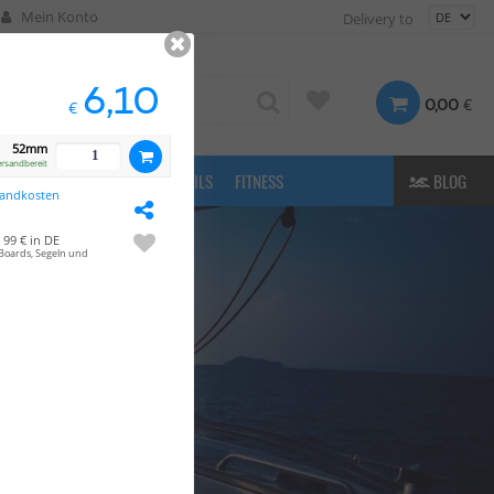
Mein Konto
Delivery to
6,10
€
0,00
€
52mm
ersandbereit
FASHION
& MORE
E-FOILS
FITNESS
BLOG
sandkosten
99 € in DE
Boards, Segeln und