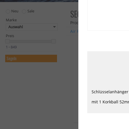
SEGELN
Neu
Sale
Marke
Produkte: 43
Auswahl
Air Freshener
Ascan
Duot
Preis
-
Segeln
Schlüsselanhänger
mit 1 Korkball 52m
Sail&Kite Coating Segeltu