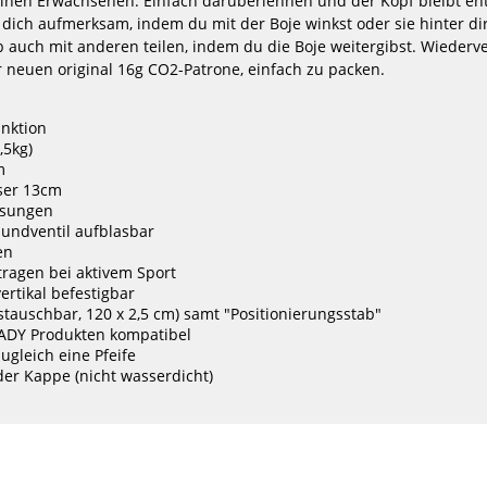
 einen Erwachsenen. Einfach darüberlehnen und der Kopf bleibt e
/Bl...
5/4mm Herren
Steamer F
dich aufmerksam, indem du mit der Boje winkst oder sie hinter dir
H
149,25 €*
b auch mit anderen teilen, indem du die Boje weitergibst. Wieder
39
199,00 €*
 neuen original 16g CO2-Patrone, einfach zu packen.
4
48
50
52
54
56
98
unktion
-5%
-5%
,5kg)
NEU
HOT
Ascan
Ascan
m
Artic
Polar
HOT
ser 13cm
Neoprenhandschuhe
Comfort
ösungen
Neoprenhandschuhe
undventil aufblasbar
en
tragen bei aktivem Sport
ertikal befestigbar
ustauschbar, 120 x 2,5 cm) samt "Positionierungsstab"
ADY Produkten kompatibel
zugleich eine Pfeife
der Kappe (nicht wasserdicht)
chuhe
Ascan Polar Comfort
PROLIMIT Gl
Neoprenhandschuhe
Utilit
Neop