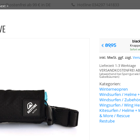
andkostenfrei ab 99 € in DE
Hotline
034297 141833
next >
VE
eih / Kurs
blac
89,95
€
Knappe
Sofort v
SURFEN
WAKE
SURF
SKATE
SUP
SEGELN
BIKE
BOOTSPLANEN
inkl. MwSt. ggf. zzgl.
Ver
Lieferzeit 1-3 Werktage
VERSANDKOSTENFREI AB 
(abweichend bei Sperrgut wie 
Gabelbäumen)
Kategorien:
Winterneopren
Windsurfen / Helme 
Windsurfen / Zubehö
Wingsurfen / Wing He
Kitesurfen / Helme +
& More / Rescue
Restube