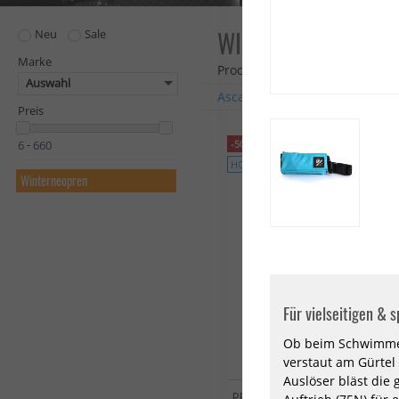
WINTERNEOPREN
Neu
Sale
Marke
Produkte: 112
Auswahl
Ascan
ION
Prolimit
Res
Preis
-50%
-
HOT
Winterneopren
Für vielseitigen & s
Ob beim Schwimmen
verstaut am Gürtel
Auslöser bläst die
PROLIMIT Neoprenanzug Me