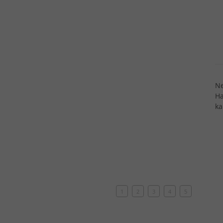
Ne
Ha
ka
1
2
3
4
5