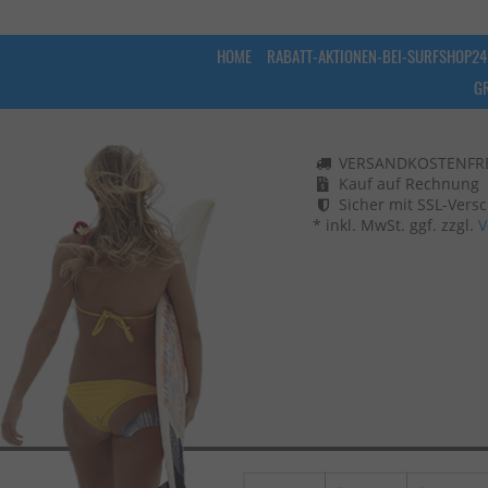
HOME
RABATT-AKTIONEN-BEI-SURFSHOP24
G
VERSANDKOSTENFREI
Kauf auf Rechnung
Sicher mit SSL-Vers
* inkl. MwSt. ggf. zzgl.
V