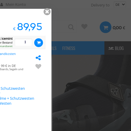
Mein Konto
Delivery to
89,95
€
0,00
€
k icemint
r Bestand
ersandbereit
FASHION
& MORE
E-FOILS
FITNESS
BLOG
sandkosten
99 € in DE
Boards, Segeln und
+ Schutzwesten
r
lme + Schutzwesten
 Westen