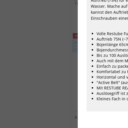
Auftrieb (75N) für
TR Free-X 5/3 DL FTM TR Black
Wasser. Mache auf 
239,50 €*
kannst den Auftrie
479,00 €*
Einschrauben einer
Volle Restube F
-5%
Auftrieb 75N (~7
NEU
Bojenlänge 65c
HOT
Bojendurchmes
Bis zu 100 Ausl
Auch mit dem M
Einfach zu pack
Komfortabel zu 
Horizontal und v
"Active Belt" (a
Mit RESTUBE RE
Auslösegriff ist 
Kleines Fach in 
Ascan Artic Neoprenhands
34,10 €*