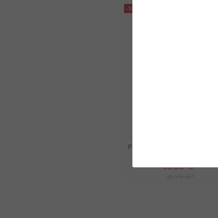
-10%
PROLIMIT Neoprene Beanie 
Thermal Rebound BLACK/B
33,25 €*
36,99 €*