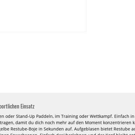
tube
WIP
Xcel
Alle Marken
-25%
-20%
HOT
NEU
PROLIMIT
Ascan
Neoprenanzug
Neoprenanzug
HOT
Mercury
Frontzip
TR
5/4mm
Free-
Herren
X
5/3
DL
FTM
TR
portlichen Einsatz
Black/Blue
Herren
 oder Stand-Up Paddeln, im Training oder Wettkampf. Einfach in
Langarm
 tragen, damit du dich noch mehr auf den Moment konzentrieren k
2024
 gelbe Restube-Boje in Sekunden auf. Aufgeblasen bietet Restube a
rcury
Ascan Neoprenanzug Frontzip
PROLIMIT Ne