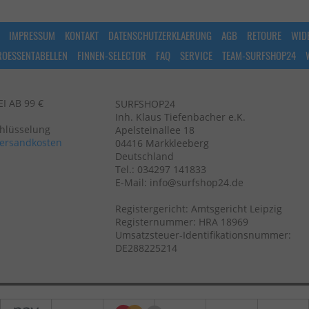
IMPRESSUM
KONTAKT
DATENSCHUTZERKLAERUNG
AGB
RETOURE
WID
ROESSENTABELLEN
FINNEN-SELECTOR
FAQ
SERVICE
TEAM-SURFSHOP24
 AB 99 €
SURFSHOP24
Inh. Klaus Tiefenbacher e.K.
chlüsselung
Apelsteinallee 18
ersandkosten
04416 Markkleeberg
Deutschland
Tel.: 034297 141833
E-Mail: info@surfshop24.de
Registergericht: Amtsgericht Leipzig
Registernummer: HRA 18969
Umsatzsteuer-Identifikationsnummer:
DE288225214