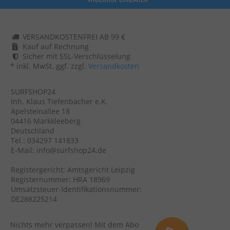
VERSANDKOSTENFREI AB 99 €
Kauf auf Rechnung
Sicher mit SSL-Verschlüsselung
* inkl. MwSt. ggf. zzgl.
Versandkosten
SURFSHOP24
Inh. Klaus Tiefenbacher e.K.
Apelsteinallee 18
04416 Markkleeberg
Deutschland
Tel.: 034297 141833
E-Mail: info@surfshop24.de
Registergericht: Amtsgericht Leipzig
Registernummer: HRA 18969
Umsatzsteuer-Identifikationsnummer:
DE288225214
Nichts mehr verpassen! Mit dem Abo