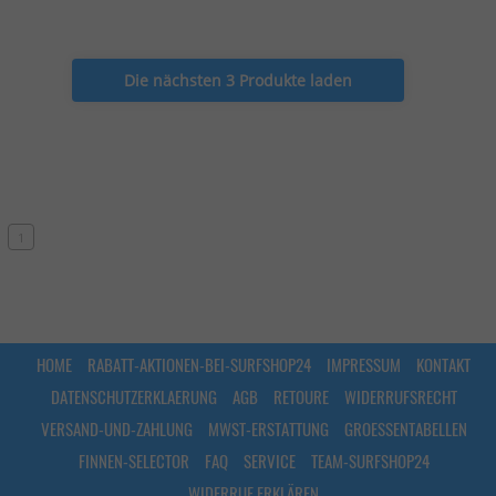
Die nächsten 3 Produkte laden
1
HOME
RABATT-AKTIONEN-BEI-SURFSHOP24
IMPRESSUM
KONTAKT
DATENSCHUTZERKLAERUNG
AGB
RETOURE
WIDERRUFSRECHT
VERSAND-UND-ZAHLUNG
MWST-ERSTATTUNG
GROESSENTABELLEN
FINNEN-SELECTOR
FAQ
SERVICE
TEAM-SURFSHOP24
WIDERRUF ERKLÄREN