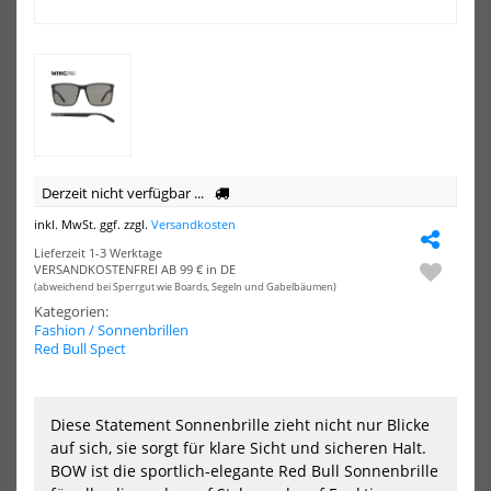
MASK
GU
2.0
AE
2.0
PO
Derzeit nicht verfügbar ...
inkl. MwSt. ggf. zzgl.
Versandkosten
Lieferzeit 1-3 Werktage
WIP FLYING MASK 2.0
WIP Sonnenbrille GUST AERO
VERSANDKOSTENFREI AB 99 € in DE
2.0 POLARIZED
99,99 €*
(abweichend bei Sperrgut wie Boards, Segeln und Gabelbäumen)
99,99 €*
Kategorien:
Fashion / Sonnenbrillen
Red Bull Spect
NEU
NEU
Diese Statement Sonnenbrille zieht nicht nur Blicke
HOT
HOT
WIP
WI
auf sich, sie sorgt für klare Sicht und sicheren Halt.
Sonnenbrille
Son
GUST
WI
BOW ist die sportlich-elegante Red Bull Sonnenbrille
EVO
(Siz