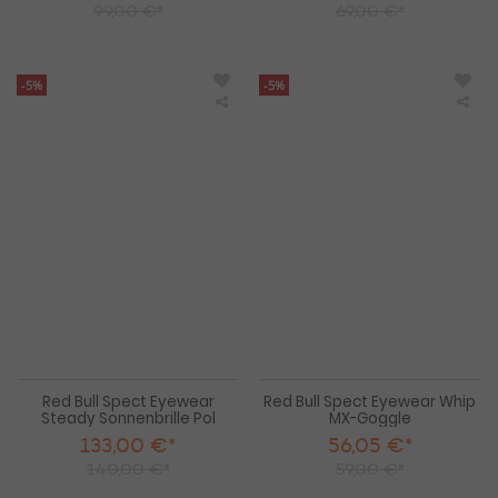
99,00 €*
69,00 €*
-5%
-5%
Red
Re
Bull
Bull
Spect
Spe
Eyewear
Eye
Steady
Wh
Sonnenbrille
MX-
Pol
Gog
Red Bull Spect Eyewear
Red Bull Spect Eyewear Whip
Steady Sonnenbrille Pol
MX-Goggle
133,00 €*
56,05 €*
140,00 €*
59,00 €*