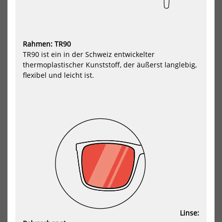
Rahmen: TR90
TR90 ist ein in der Schweiz entwickelter
thermoplastischer Kunststoff, der äußerst langlebig,
flexibel und leicht ist.
WIP Sonnenbrille WIPSUN
4KAAD MIRADOR black blue
POLARIZED (Size L)
109,90 €*
69,99 €*
HOT
-5%
NEU
4KAAD
Re
MIRADOR
Bull
white
Spe
gold
Eye
Stri
MX-
Gog
Linse: