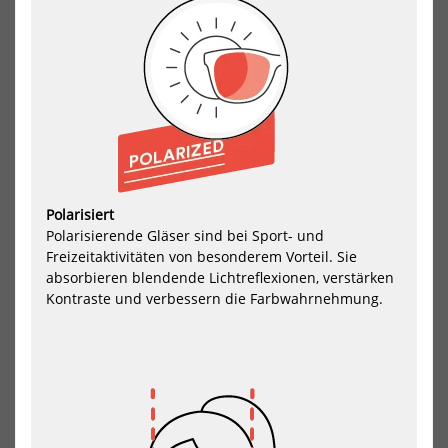
Red Bull Spect Eyewear Blade
Red Bull Spect Eyewear Cary
Sonnenbrille Pol
RX Sonnenbrille Pol
133,00 €*
75,05 €*
140,00 €*
79,00 €*
Polarisiert
-5%
-5%
Polarisierende Gläser sind bei Sport- und
Red
Re
Freizeitaktivitäten von besonderem Vorteil. Sie
Bull
Bull
absorbieren blendende Lichtreflexionen, verstärken
Spect
Spe
Kontraste und verbessern die Farbwahrnehmung.
Eyewear
Eye
Cooper
Daf
RX
Bik
Sonnenbrille
Bril
Pol